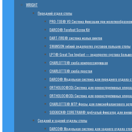
WRIGHT
Передний отдел стопы
PRO-TOE® VO Система фиксации при молоткообразном
DARCO® Forefoot Screw Kit
DART-FIRE® система малых винтов
SWANSON гибкий эндопротез суставов пальцев стопы
LPT® Great Toe Implant — эндопротез сустава большо
CHARLOTTE® скоба компрессирующая
CHARLOTTE® скоба простая
DARCO® Модульная система для переднего отдела с
ORTHOLOC®3Di Система для реконструктивных операци
ORTHOLOC®3Di Система для реконструктивных операц
CHARLOTTE® MTP фрезы для плюснефалангового арт
SIDEKICK® CORETRAK® трубчатый фиксатор для внешн
Средний и задний отделы стопы
DARCO® Модульная система для заднего отдела сто