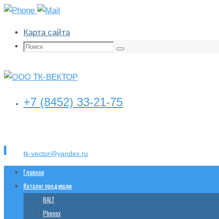
Карта сайта
Поиск:
Поиск
+7 (8452) 33-21-75
tk-vector@yandex.ru
Перейти
Главная
к
Каталог продукции
содержимому
BALT
Phenox