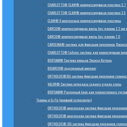
CHARLOTTE® CLAW® компрессирующая пластина 2.7
CHARLOTTE® CLAW® компрессирующая пластина 3.5
CLAW® II многоосные компрессирующие пластины
DARCO® компрессирующие винты без головки 3.2 мм и
DARCO® компрессирующие винты без головки 7.0
CAROLINA® система для фиксации переломов Джонса
CHARLOTTE® Lisfranc система для реконструкции пер
BIOFOAM® Система клиньев Эванса-Коттона
BIOARCH® подтаранный имплант
ORTHOLOC®3Di система фиксации переломов голеност
VALOR® Система артродеза заднего отдела стопы
BIOFOAM® Распорный блок для голеностопного суста
Травмы и Ex-Fix (внешний остеосинтез)
ORTHOLOC® многоосная система фиксации переломов
ORTHOLOC® многоосная система фиксации переломов 
ORTHOLOC® 3Di система фиксации переломов голенос