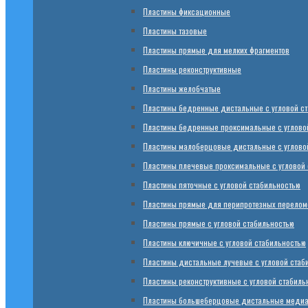
Пластины фиксационные
Пластины тазовые
Пластины прямые для мелких фрагментов
Пластины реконструктивные
Пластины желобчатые
Пластины бедренные дистальные с угловой с
Пластины бедренные проксимальные с углово
Пластины малоберцовые дистальные с углово
Пластины плечевые проксимальные с угловой 
Пластины пяточные с угловой стабильностью
Пластины прямые для перипротезных переломо
Пластины прямые с угловой стабильностью
Пластины ключичные с угловой стабильностью
Пластины дистальные лучевые с угловой стаб
Пластины реконструктивные с угловой стабиль
Пластины большеберцовые дистальные медиал