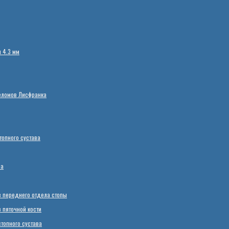
 4.3 мм
еломов Лисфранка
опного сустава
ва
 переднего отдела стопы
пяточной кости
топного сустава