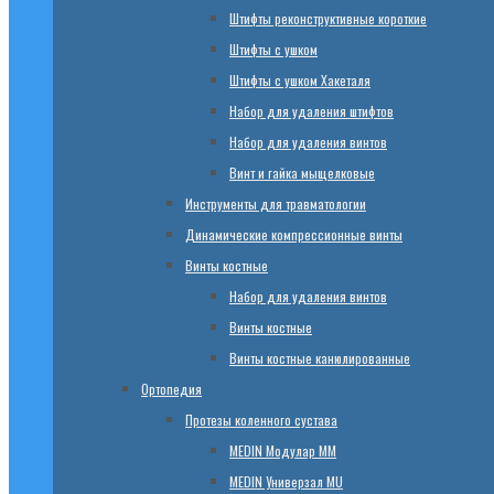
Штифты реконструктивные короткие
Штифты с ушком
Штифты с ушком Хакеталя
Набор для удаления штифтов
Набор для удаления винтов
Винт и гайка мыщелковые
Инструменты для травматологии
Динамические компрессионные винты
Винты костные
Набор для удаления винтов
Винты костные
Винты костные канюлированные
Ортопедия
Протезы коленного сустава
МЕDIN Модулар ММ
МЕDIN Универзал MU