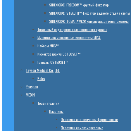
SIDEKICK® FREEDOM™ круглый фиксатор
SIDEKICK® STEALTH™ фиксатор заднего отдела стопы
SIDEKICK® TOMAHAWK® фиксирующая мини-система
Тотальный эндопротез голеностопного сустава
Минимально инвазивные имплантаты MICA
Наборы MIIG™
Инжектор гранул OSTEOSET™
Гранулы OSTEOSET™
Tayeon Medical Co.,Ltd.
Balex
Prospon
MEDIN
Травматология
Пластины
Пластины анатомически формованные
Пластины самокомпрессные