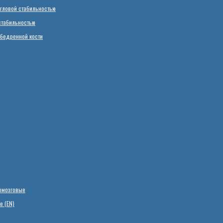
гловой стабильностью
стабильностью
 бедренной кости
омозговые
е (EN)