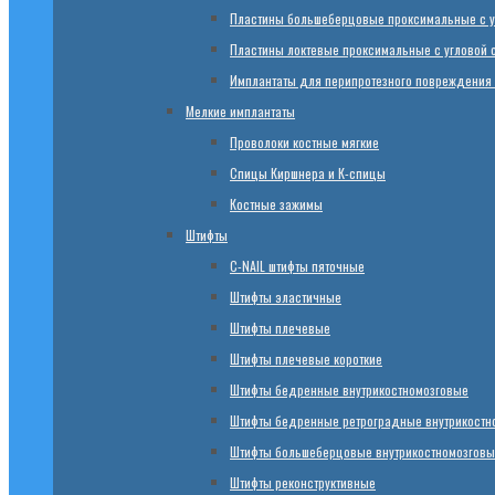
Пластины большеберцовые проксимальные с у
Пластины локтевые проксимальные с угловой 
Имплантаты для перипротезного повреждения
Мелкие имплантаты
Проволоки костные мягкие
Спицы Киршнера и К-спицы
Костные зажимы
Штифты
C-NAIL штифты пяточные
Штифты эластичные
Штифты плечевые
Штифты плечевые короткие
Штифты бедренные внутрикостномозговые
Штифты бедренные ретроградные внутрикостн
Штифты большеберцовые внутрикостномозговы
Штифты реконструктивные