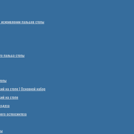
 искривлении пальцев стопы
го пальца стопы
топы
й на стопе | Основной набор
ий на стопе
родеза
его остеосинтеза
пы