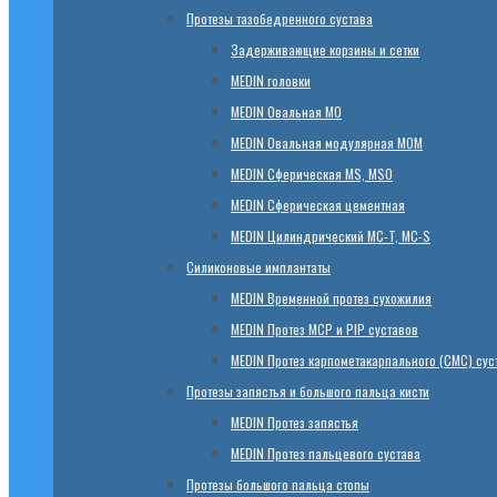
Протезы тазобедренного сустава
Задерживающие корзины и сетки
МЕDIN головки
МЕDIN Овальная MО
МЕDIN Овальная модулярная MOM
МЕDIN Сферическая MS, MSO
МЕDIN Сферическая цементная
МЕDIN Цилиндрический MC-T, MC-S
Силиконовые имплантаты
МЕDIN Временной протез сухожилия
МЕDIN Протез MCP и PIP суставов
МЕDIN Протез карпометакарпального (СМС) сус
Протезы запястья и большого пальца кисти
МЕDIN Протез запястья
МЕDIN Протез пальцевого сустава
Протезы большого пальца стопы