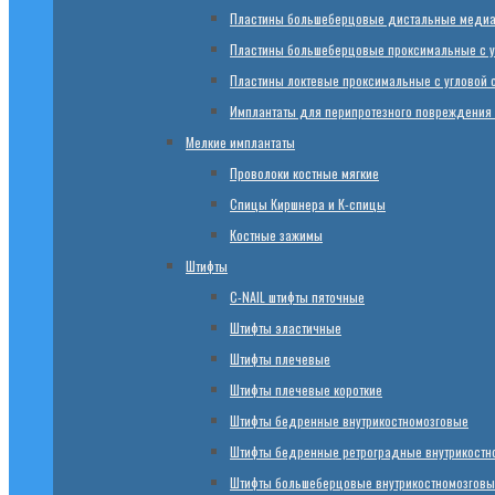
Пластины большеберцовые дистальные медиал
Пластины большеберцовые проксимальные с у
Пластины локтевые проксимальные с угловой 
Имплантаты для перипротезного повреждения
Мелкие имплантаты
Проволоки костные мягкие
Спицы Киршнера и К-спицы
Костные зажимы
Штифты
C-NAIL штифты пяточные
Штифты эластичные
Штифты плечевые
Штифты плечевые короткие
Штифты бедренные внутрикостномозговые
Штифты бедренные ретроградные внутрикостн
Штифты большеберцовые внутрикостномозговы