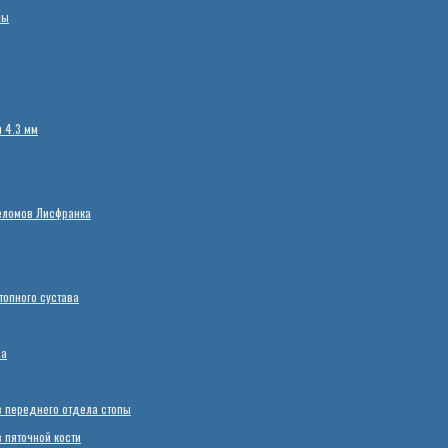
пы
 4.3 мм
еломов Лисфранка
опного сустава
ва
 переднего отдела стопы
пяточной кости