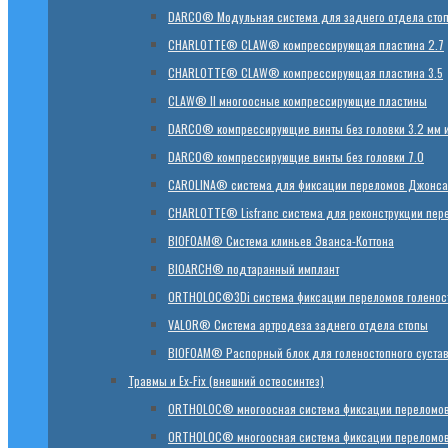
DARCO® Модульная система для заднего отдела сто
CHARLOTTE® CLAW® компрессирующая пластина 2.7
CHARLOTTE® CLAW® компрессирующая пластина 3.5
CLAW® II многоосные компрессирующие пластины
DARCO® компрессирующие винты без головки 3.2 мм и
DARCO® компрессирующие винты без головки 7.0
CAROLINA® система для фиксации переломов Джонса
CHARLOTTE® Lisfranc система для реконструкции пер
BIOFOAM® Система клиньев Эванса-Коттона
BIOARCH® подтаранный имплант
ORTHOLOC®3Di система фиксации переломов голеност
VALOR® Система артродеза заднего отдела стопы
BIOFOAM® Распорный блок для голеностопного суста
Травмы и Ex-Fix (внешний остеосинтез)
ORTHOLOC® многоосная система фиксации переломов
ORTHOLOC® многоосная система фиксации переломов 