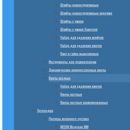
Штифты реконструктивные
Штифты реконструктивные короткие
Штифты с ушком
Штифты с ушком Хакеталя
Набор для удаления штифтов
Набор для удаления винтов
Винт и гайка мыщелковые
Инструменты для травматологии
Динамические компрессионные винты
Винты костные
Набор для удаления винтов
Винты костные
Винты костные канюлированные
Ортопедия
Протезы коленного сустава
МЕDIN Модулар ММ