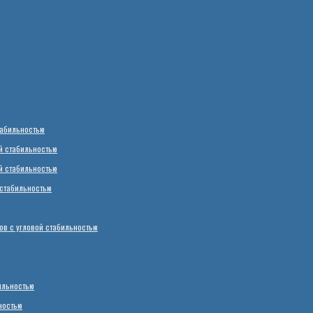
табильностью
й стабильностью
й стабильностью
стабильностью
в с угловой стабильностью
ильностью
ностью