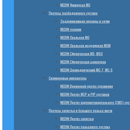
МЕDIN Универзал MU
Протезы тазобедренного сустава
Задерживающие корзины и сетки
МЕDIN головки
МЕDIN Овальная MО
МЕDIN Овальная модулярная MOM
МЕDIN Сферическая MS, MSO
МЕDIN Сферическая цементная
МЕDIN Цилиндрический MC-T, MC-S
Силиконовые имплантаты
МЕDIN Временной протез сухожилия
МЕDIN Протез MCP и PIP суставов
МЕDIN Протез карпометакарпального (СМС) сус
Протезы запястья и большого пальца кисти
МЕDIN Протез запястья
МЕDIN Протез пальцевого сустава