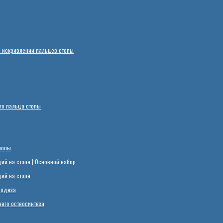
 искривлении пальцев стопы
го пальца стопы
топы
й на стопе | Основной набор
ий на стопе
родеза
его остеосинтеза