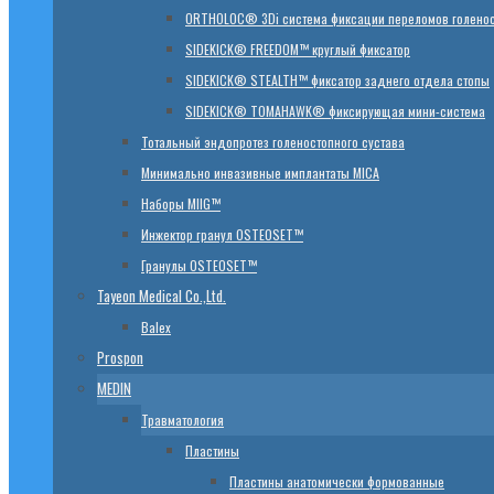
ORTHOLOC® 3Di система фиксации переломов голенос
SIDEKICK® FREEDOM™ круглый фиксатор
SIDEKICK® STEALTH™ фиксатор заднего отдела стопы
SIDEKICK® TOMAHAWK® фиксирующая мини-система
Тотальный эндопротез голеностопного сустава
Минимально инвазивные имплантаты MICA
Наборы MIIG™
Инжектор гранул OSTEOSET™
Гранулы OSTEOSET™
Tayeon Medical Co.,Ltd.
Balex
Prospon
MEDIN
Травматология
Пластины
Пластины анатомически формованные