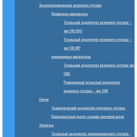
Эндопротезированиe коленного сустава
Первичные имплантаты
Тотальный эндопротез коленного сустава –
тип SVL/SVS
Тотальный эндопротез коленного сустава –
тип SVL/RP
ревизионные имплантаты
Тотальный эндопротез коленного сустава тип
CMS
Ревизионный тотальный эндопротез
коленного сустава – тип SVR
Плечи
Травматический эндопротез плечевого сустава
Поверхностный протез головки плечевой кости
Запястья
Тотальный эндопротез трапециопястного сустава −