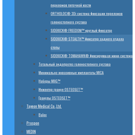
переломов пяточной кости
ORTHOLOC® 3Di система фиксации переломов
голеностопного сустава
SIDEKICK® FREEDOM™ круглый фиксатор
SIDEKICK® STEALTH™ фиксатор заднего отдела
стопы
SIDEKICK® TOMAHAWK® фиксирующая мини-система
Тотальный эндопротез голеностопного сустава
Минимально инвазивные имплантаты MICA
Наборы MIIG™
Инжектор гранул OSTEOSET™
Гранулы OSTEOSET™
Tayeon Medical Co.,Ltd.
Balex
Prospon
MEDIN