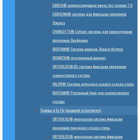
DARCO® компрессирующие винты без головки 7.0
CAROLINA® система для фиксации переломов
Джонса
CHARLOTTE® Lisfranc система для реконструкции
переломов Лисфранка
BIOFOAM® Система клиньев Эванса-Коттона
BIOARCH® подтаранный имплант
ORTHOLOC®3Di система фиксации переломов
голеностопного сустава
VALOR® Система артродеза заднего отдела стопы
BIOFOAM® Распорный блок для голеностопного
сустава
Травмы и Ex-Fix (внешний остеосинтез)
ORTHOLOC® многоосная система фиксации
переломов переднего отдела стопы
ORTHOLOC® многоосная система фиксации