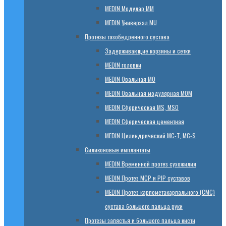
МЕDIN Модулар ММ
МЕDIN Универзал MU
Протезы тазобедренного сустава
Задерживающие корзины и сетки
МЕDIN головки
МЕDIN Овальная MО
МЕDIN Овальная модулярная MOM
МЕDIN Сферическая MS, MSO
МЕDIN Сферическая цементная
МЕDIN Цилиндрический MC-T, MC-S
Силиконовые имплантаты
МЕDIN Временной протез сухожилия
МЕDIN Протез MCP и PIP суставов
МЕDIN Протез карпометакарпального (СМС)
сустава большого пальца руки
Протезы запястья и большого пальца кисти