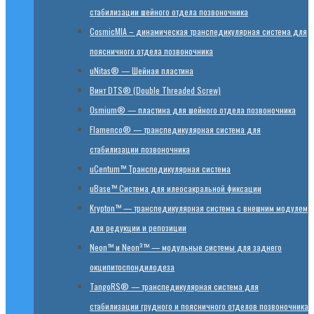
стабилизации шейного отдела позвоночника
CosmicMIA – динамическая транспедикулярная система для
поясничного отдела позвоночника
uNitas® — Шейная пластина
Винт DTS® (Double Threaded Screw)
Osmium® — пластина для шейного отдела позвоночника
Flamenco® — транспедикулярная система для
стабилизации позвоночника
uCentum™ Транспедикулярная система
uBase™ Cистема для илеосакральной фиксации
Krypton™ — транспедикулярная система с внешним модулем
для редукции и репозиции
Neon™ и Neon³™ — модульные системы для заднего
окципитоспондилодеза
TangoRS® — транспедикулярная система для
стабилизации грудного и поясничного отделов позвоночника