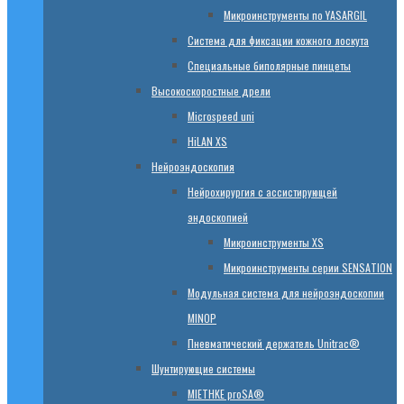
Микроинструменты по YASARGIL
Система для фиксации кожного лоскута
Специальные биполярные пинцеты
Высокоскоростные дрели
Microspeed uni
HiLAN XS
Нейроэндоскопия
Нейрохирургия с ассистирующей
эндоскопией
Микроинструменты XS
Микроинструменты серии SENSATION
Модульная система для нейроэндоскопии
MINOP
Пневматический держатель Unitrac®
Шунтирующие системы
MIETHKE proSA®