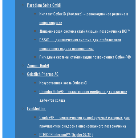
Paradigm Spine GmbH
Имплант Coflex® (Кофлекс) – революционное решение в
нейрохирургии
Динамическая система стабилизации позвоночника DCI™
DSS® — динамическая система для стабилизации
поясничного отдела позвоночника
Ригидные системы стабилизации позвоночника Coflex-F®
Zimmer GmbH
Geistlich Pharma AG
Искусственная кость Orthoss®
Chondro-Gide® – коллагеновая мембрана для пластики
дефектов хряща
FzioMed Inc.
Oxiplex® — синтетический резорбируемый материал для
профилактики синдрома оперированного позвоночника
ETHICON Intercoat™ (Oxiplex®/AP)