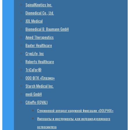
SpinalKinetics Inc.
Diomedical Co., Ltd.
JEIL Medical
Biomedical B. Baumann GmbH
Amed Therapeutics
Baxter Healthcare
CryoLife, Inc
Roberts Healthcare
TriCaFor®
ООО ФТК «Плазма»
Starch Medical Inc.
medi GmbH
Citieffe (EQVAL)
Стержневой аппарат наружной фиксации «DOLPHIX»
Импланты и инструменты для интрамедуллярного
остеосинтеза