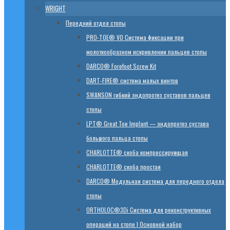
WRIGHT
Передний отдел стопы
PRO-TOE® VO Система фиксации при
молоткообразном искривлении пальцев стопы
DARCO® Forefoot Screw Kit
DART-FIRE® система малых винтов
SWANSON гибкий эндопротез суставов пальцев
стопы
LPT® Great Toe Implant — эндопротез сустава
большого пальца стопы
CHARLOTTE® скоба компрессирующая
CHARLOTTE® скоба простая
DARCO® Модульная система для переднего отдела
стопы
ORTHOLOC®3Di Система для реконструктивных
операций на стопе | Основной набор