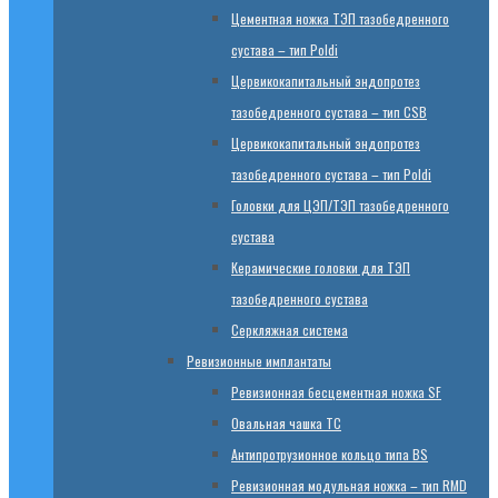
Цементная ножка ТЭП тазобедренного
сустава – тип Poldi
Цервикокапитальный эндопротез
тазобедренного сустава – тип CSB
Цервикокапитальный эндопротез
тазобедренного сустава – тип Poldi
Головки для ЦЭП/ТЭП тазобедренного
сустава
Керамические головки для ТЭП
тазобедренного сустава
Серкляжная система
Ревизионные имплантаты
Ревизионная бесцементная ножка SF
Овальная чашка TC
Антипротрузионное кольцо типа BS
Ревизионная модульная ножка – тип RMD