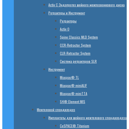
Activ C Эндопротез шейного межпозвонкового диска
Ретракторы и Инструмент
Ретракторы
Activ O
Spine Classics MLD System
CСR-Retractor System
CLR-Retractor System
Система ретракторов SLR
Инструмент
Miaspas® TL
Miaspas® miniALIF
Miaspas® miniTTA
S4® Element MIS
Межтеловой спондилодез
Имплантаты для шейного межтелового спондилодеза
CeSPACE® Titanium