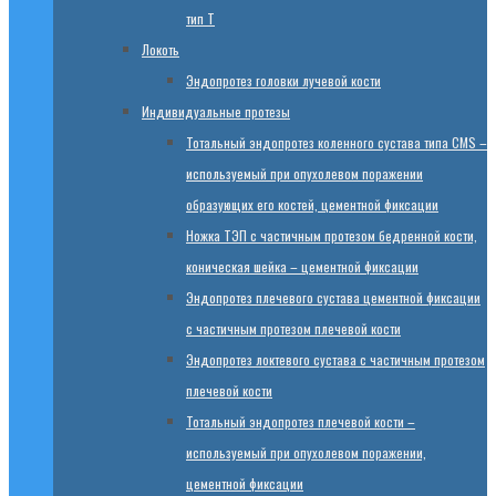
тип T
Локоть
Эндопротез головки лучевой кости
Индивидуальные протезы
Тотальный эндопротез коленного сустава типа CMS –
используемый при опухолевом поражении
образующих его костей, цементной фиксации
Ножка ТЭП с частичным протезом бедренной кости,
коническая шейка – цементной фиксации
Эндопротез плечевого сустава цементной фиксации
с частичным протезом плечевой кости
Эндопротез локтевого сустава с частичным протезом
плечевой кости
Тотальный эндопротез плечевой кости –
используемый при опухолевом поражении,
цементной фиксации