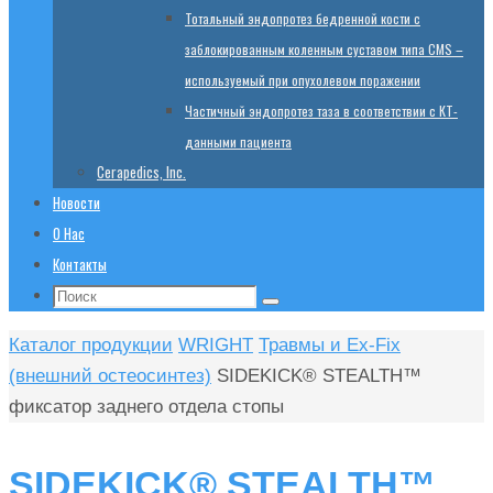
Тотальный эндопротез бедренной кости с
заблокированным коленным суставом типа CMS –
используемый при опухолевом поражении
Частичный эндопротез таза в соответствии с КТ-
данными пациента
Cerapedics, Inc.
Новости
О Нас
Контакты
Поиск:
Поиск
Главная
Каталог продукции
WRIGHT
Травмы и Ex-Fix
(внешний остеосинтез)
SIDEKICK® STEALTH™
фиксатор заднего отдела стопы
SIDEKICK® STEALTH™