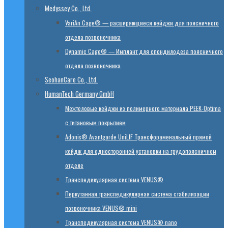
Medyssey Co., Ltd.
VariAn Cage® — расширяющиеся кейджи для поясничного
отдела позвоночника
Dynamic Cage® — Имплант для спондилодеза поясничного
отдела позвоночника
SeohanCare Co., Ltd.
HumanTech Germany GmbH
Mежтеловые кейджи из полимерного материала PEEK-Optima
с титановым покрытием
Adonis® Avantgarde UniLIF Трансфораменальный прямой
кейдж для односторонней установки на грудопоясничном
отделе
Транспедикулярная система VENUS®
Перкутанная транспедикулярная система стабилизации
позвоночника VENUS® mini
Транспедикулярная система VENUS® nano