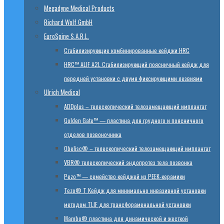
Megadyne Medical Products
Richard Wolf GmbH
EuroSpine S.A.R.L.
Стабилизирующие комбинированные кейджи HRC
HRC™ ALIF A2L Стабилизирующий поясничный кейдж для
передней установки с двумя фиксирующими лезвиями
Ulrich Medical
ADDplus – телескопический телозамещающий имплантат
Golden Gate™ — пластина для грудного и поясничного
отделов позвоночника
Obelisc® – телескопический телозамещающий имплантат
VBR® телескопический эндопротез тела позвонка
Pezo™ — семейство кейджей из PEEK-керамики
Tezo® T Кейдж для минимально инвазивной установки
методом TLIF для трансфораменальной установки
Mambo® пластина для динамической и жесткой