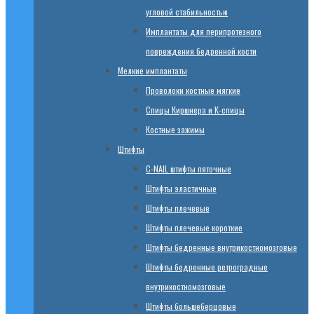
угловой стабильностью
Имплантаты для перипротезного
повреждения бедренной кости
Мелкие имплантаты
Проволоки костные мягкие
Спицы Киршнера и К-спицы
Костные зажимы
Штифты
C-NAIL штифты пяточные
Штифты эластичные
Штифты плечевые
Штифты плечевые короткие
Штифты бедренные внутрикостномозговые
Штифты бедренные ретроградные
внутрикостномозговые
Штифты большеберцовые