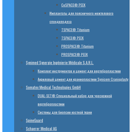
CeSPACE® PEEK
Имплантаты для поясничного межтелового
спондилодеза
TSPACE® Titanium
TSPACE® PEEK
PROSPACE® Titanium
PROSPACE® PEEK
Synimed Synergie Ingénierie Médicale S.A.R.L.
Комплект инструментов и цемент для вертебропластики
Акриловый цемент для краниопластики Synicem Cranioplasty
Somatex Medical Technologies GmbH
DUAL-SET® Специальный набор для чрескожной
вертебропластики
Системы для биопсии костной ткани
SpineGuard
Schaerer Medical AG