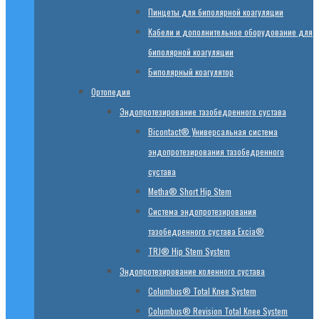
Пинцеты для биполярной коагуляции
Кабели и дополнительное оборудование для
биполярной коагуляции
Биполярный коагулятор
Ортопедия
Эндопротезирование тазобедренного сустава
Bicontact® Универсальная система
эндопротезирования тазобедренного
сустава
Metha® Short Hip Stem
Система эндопротезирования
тазобедренного сустава Excia®
TRJ® Hip Stem System
Эндопротезирование коленного сустава
Columbus® Total Knee System
Columbus® Revision Total Knee System