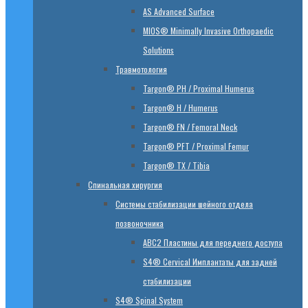
AS Advanced Surface
MIOS® Minimally Invasive Orthopaedic
Solutions
Травмотология
Targon® PH / Proximal Humerus
Targon® H / Humerus
Targon® FN / Femoral Neck
Targon® PFT / Proximal Femur
Targon® TX / Tibia
Спинальная хирургия
Системы стабилизации шейного отдела
позвоночника
ABC2 Пластины для переднего доступа
S4® Cervical Имплантаты для задней
стабилизации
S4® Spinal System