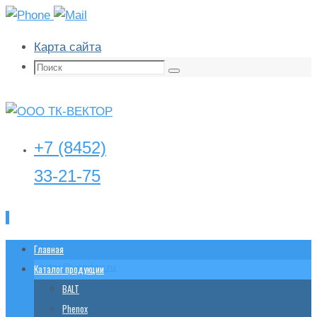
Карта сайта
Поиск:
Поиск
+7 (8452)
33-21-75
Перейти
Главная
tk-
vector@yandex.ru
к
Каталог продукции
содержимому
BALT
Phenox