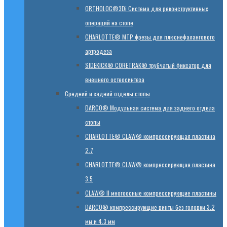
ORTHOLOC®3Di Система для реконструктивных
операций на стопе
CHARLOTTE® MTP фрезы для плюснефалангового
артродеза
SIDEKICK® CORETRAK® трубчатый фиксатор для
внешнего остеосинтеза
Средний и задний отделы стопы
DARCO® Модульная система для заднего отдела
стопы
CHARLOTTE® CLAW® компрессирующая пластина
2.7
CHARLOTTE® CLAW® компрессирующая пластина
3.5
CLAW® II многоосные компрессирующие пластины
DARCO® компрессирующие винты без головки 3.2
мм и 4.3 мм