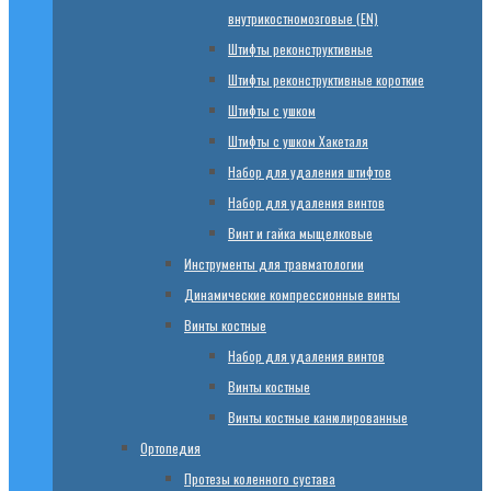
внутрикостномозговые (EN)
Штифты реконструктивные
Штифты реконструктивные короткие
Штифты с ушком
Штифты с ушком Хакеталя
Набор для удаления штифтов
Набор для удаления винтов
Винт и гайка мыщелковые
Инструменты для травматологии
Динамические компрессионные винты
Винты костные
Набор для удаления винтов
Винты костные
Винты костные канюлированные
Ортопедия
Протезы коленного сустава