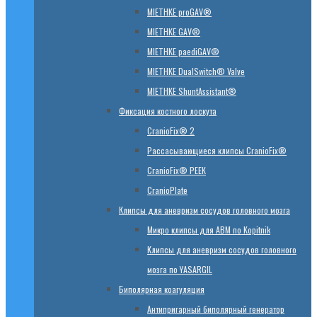
MIETHKE proGAV®
MIETHKE GAV®
MIETHKE paediGAV®
MIETHKE DualSwitch® Valve
MIETHKE ShuntAssistant®
Фиксация костного лоскута
CranioFix® 2
Рассасывающиеся клипсы CranioFix®
CranioFix® PEEK
CranioPlate
Клипсы для аневризм сосудов головного мозга
Микро клипсы для АВМ по Kopitnik
Клипсы для аневризм сосудов головного
мозга по YASARGIL
Биполярная коагуляция
Антипригарный биполярный генератор