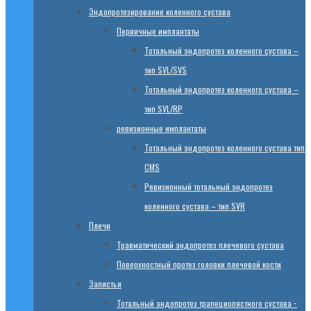
Эндопротезированиe коленного сустава
Первичные имплантаты
Тотальный эндопротез коленного сустава –
тип SVL/SVS
Тотальный эндопротез коленного сустава –
тип SVL/RP
ревизионные имплантаты
Тотальный эндопротез коленного сустава тип
CMS
Ревизионный тотальный эндопротез
коленного сустава – тип SVR
Плечи
Травматический эндопротез плечевого сустава
Поверхностный протез головки плечевой кости
Запястья
Тотальный эндопротез трапециопястного сустава −