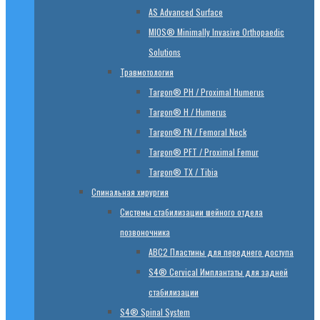
AS Advanced Surface
MIOS® Minimally Invasive Orthopaedic
Solutions
Травмотология
Targon® PH / Proximal Humerus
Targon® H / Humerus
Targon® FN / Femoral Neck
Targon® PFT / Proximal Femur
Targon® TX / Tibia
Спинальная хирургия
Системы стабилизации шейного отдела
позвоночника
ABC2 Пластины для переднего доступа
S4® Cervical Имплантаты для задней
стабилизации
S4® Spinal System