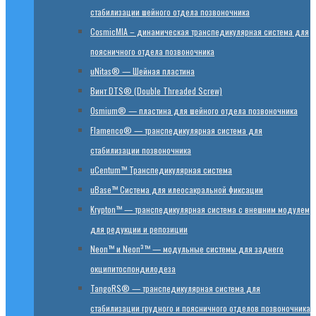
стабилизации шейного отдела позвоночника
CosmicMIA – динамическая транспедикулярная система для
поясничного отдела позвоночника
uNitas® — Шейная пластина
Винт DTS® (Double Threaded Screw)
Osmium® — пластина для шейного отдела позвоночника
Flamenco® — транспедикулярная система для
стабилизации позвоночника
uCentum™ Транспедикулярная система
uBase™ Cистема для илеосакральной фиксации
Krypton™ — транспедикулярная система с внешним модулем
для редукции и репозиции
Neon™ и Neon³™ — модульные системы для заднего
окципитоспондилодеза
TangoRS® — транспедикулярная система для
стабилизации грудного и поясничного отделов позвоночника