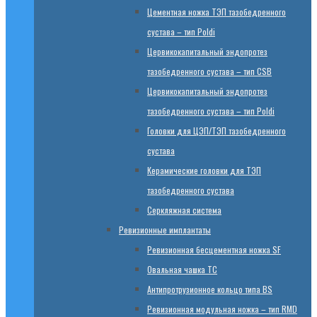
Цементная ножка ТЭП тазобедренного
сустава – тип Poldi
Цервикокапитальный эндопротез
тазобедренного сустава – тип CSB
Цервикокапитальный эндопротез
тазобедренного сустава – тип Poldi
Головки для ЦЭП/ТЭП тазобедренного
сустава
Керамические головки для ТЭП
тазобедренного сустава
Серкляжная система
Ревизионные имплантаты
Ревизионная бесцементная ножка SF
Овальная чашка TC
Антипротрузионное кольцо типа BS
Ревизионная модульная ножка – тип RMD