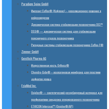
Paradigm Spine GmbH
Имплант Coflex® (Кофлекс) – революционное решение в
нейрохирургии
Динамическая система стабилизации позвоночника DCI™
DSS® — динамическая система для стабилизации
поясничного отдела позвоночника
Ригидные системы стабилизации позвоночника Coflex-F®
Zimmer GmbH
Geistlich Pharma AG
Искусственная кость Orthoss®
Chondro-Gide® – коллагеновая мембрана для пластики
дефектов хряща
FzioMed Inc.
Oxiplex® — синтетический резорбируемый материал для
профилактики синдрома оперированного позвоночника
ETHICON Intercoat™ (Oxiplex®/AP)