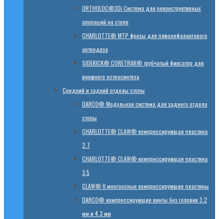
ORTHOLOC®3Di Система для реконструктивных
операций на стопе
CHARLOTTE® MTP фрезы для плюснефалангового
артродеза
SIDEKICK® CORETRAK® трубчатый фиксатор для
внешнего остеосинтеза
Средний и задний отделы стопы
DARCO® Модульная система для заднего отдела
стопы
CHARLOTTE® CLAW® компрессирующая пластина
2.7
CHARLOTTE® CLAW® компрессирующая пластина
3.5
CLAW® II многоосные компрессирующие пластины
DARCO® компрессирующие винты без головки 3.2
мм и 4.3 мм