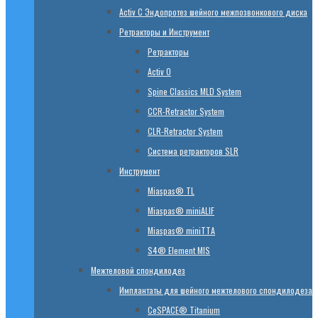
Activ C Эндопротез шейного межпозвонкового диска
Ретракторы и Инструмент
Ретракторы
Activ O
Spine Classics MLD System
CСR-Retractor System
CLR-Retractor System
Система ретракторов SLR
Инструмент
Miaspas® TL
Miaspas® miniALIF
Miaspas® miniTTA
S4® Element MIS
Межтеловой спондилодез
Имплантаты для шейного межтелового спондилодеза
CeSPACE® Titanium