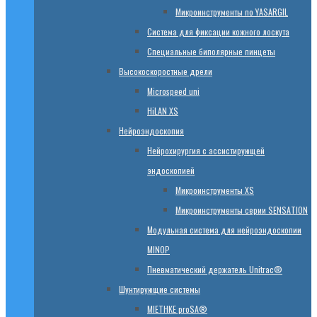
Микроинструменты по YASARGIL
Система для фиксации кожного лоскута
Специальные биполярные пинцеты
Высокоскоростные дрели
Microspeed uni
HiLAN XS
Нейроэндоскопия
Нейрохирургия с ассистирующей
эндоскопией
Микроинструменты XS
Микроинструменты серии SENSATION
Модульная система для нейроэндоскопии
MINOP
Пневматический держатель Unitrac®
Шунтирующие системы
MIETHKE proSA®