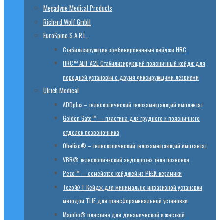
Megadyne Medical Products
Richard Wolf GmbH
EuroSpine S.A.R.L.
Стабилизирующие комбинированные кейджи HRC
HRC™ ALIF A2L Стабилизирующий поясничный кейдж для
передней установки с двумя фиксирующими лезвиями
Ulrich Medical
ADDplus – телескопический телозамещающий имплантат
Golden Gate™ — пластина для грудного и поясничного
отделов позвоночника
Obelisc® – телескопический телозамещающий имплантат
VBR® телескопический эндопротез тела позвонка
Pezo™ — семейство кейджей из PEEK-керамики
Tezo® T Кейдж для минимально инвазивной установки
методом TLIF для трансфораменальной установки
Mambo® пластина для динамической и жесткой