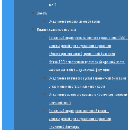
тип T
Локоть
Эндопротез головки лучевой кости
Индивидуальные протезы
Тотальный эндопротез коленного сустава типа CMS –
используемый при опухолевом поражении
образующих его костей, цементной фиксации
Ножка ТЭП с частичным протезом бедренной кости,
коническая шейка – цементной фиксации
Эндопротез плечевого сустава цементной фиксации
с частичным протезом плечевой кости
Эндопротез локтевого сустава с частичным протезом
плечевой кости
Тотальный эндопротез плечевой кости –
используемый при опухолевом поражении,
цементной фиксации