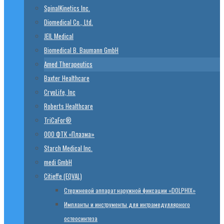
SpinalKinetics Inc.
Diomedical Co., Ltd.
JEIL Medical
Biomedical B. Baumann GmbH
Amed Therapeutics
Baxter Healthcare
CryoLife, Inc
Roberts Healthcare
TriCaFor®
ООО ФТК «Плазма»
Starch Medical Inc.
medi GmbH
Citieffe (EQVAL)
Стержневой аппарат наружной фиксации «DOLPHIX»
Импланты и инструменты для интрамедуллярного
остеосинтеза