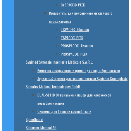
CeSPACE® PEEK
Имплантаты для поясничного межтелового
спондилодеза
TSPACE® Titanium
TSPACE® PEEK
PROSPACE® Titanium
PROSPACE® PEEK
Synimed Synergie Ingénierie Médicale S.A.R.L.
Комплект инструментов и цемент для вертебропластики
Акриловый цемент для краниопластики Synicem Cranioplasty
Somatex Medical Technologies GmbH
DUAL-SET® Специальный набор для чрескожной
вертебропластики
Системы для биопсии костной ткани
SpineGuard
Schaerer Medical AG