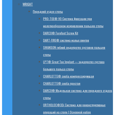
WRIGHT
Передний отдел стопы
PRO-TOE® VO Система фиксации при
молоткообразном искривлении пальцев стопы
DARCO® Forefoot Screw Kit
DART-FIRE® система малых винтов
SWANSON гибкий эндопротез суставов пальцев
стопы
LPT® Great Toe Implant — эндопротез сустава
большого пальца стопы
CHARLOTTE® скоба компрессирующая
CHARLOTTE® скоба простая
DARCO® Модульная система для переднего отдела
стопы
ORTHOLOC®3Di Система для реконструктивных
операций на стопе | Основной набор