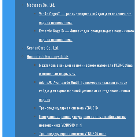
Medyssey Co., Ltd.
VariAn Cage® — расширяющиеся кейджи для поясничного
отдела позвоночника
Dynamic Cage® — Имплант для спондилодеза поясничного
отдела позвоночника
SeohanCare Co., Ltd.
HumanTech Germany GmbH
Mежтеловые кейджи из полимерного материала PEEK-Optima
с титановым покрытием
Adonis® Avantgarde UniLIF Трансфораменальный прямой
кейдж для односторонней установки на грудопоясничном
отделе
Транспедикулярная система VENUS®
Перкутанная транспедикулярная система стабилизации
позвоночника VENUS® mini
Транспедикулярная система VENUS® nano