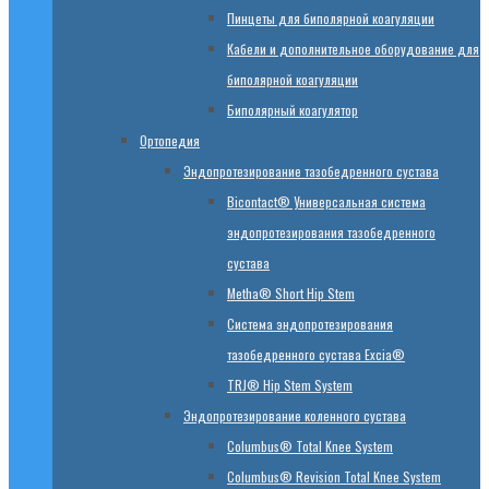
Пинцеты для биполярной коагуляции
Кабели и дополнительное оборудование для
биполярной коагуляции
Биполярный коагулятор
Ортопедия
Эндопротезирование тазобедренного сустава
Bicontact® Универсальная система
эндопротезирования тазобедренного
сустава
Metha® Short Hip Stem
Система эндопротезирования
тазобедренного сустава Excia®
TRJ® Hip Stem System
Эндопротезирование коленного сустава
Columbus® Total Knee System
Columbus® Revision Total Knee System