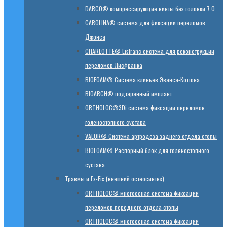
DARCO® компрессирующие винты без головки 7.0
CAROLINA® система для фиксации переломов
Джонса
CHARLOTTE® Lisfranc система для реконструкции
переломов Лисфранка
BIOFOAM® Система клиньев Эванса-Коттона
BIOARCH® подтаранный имплант
ORTHOLOC®3Di система фиксации переломов
голеностопного сустава
VALOR® Система артродеза заднего отдела стопы
BIOFOAM® Распорный блок для голеностопного
сустава
Травмы и Ex-Fix (внешний остеосинтез)
ORTHOLOC® многоосная система фиксации
переломов переднего отдела стопы
ORTHOLOC® многоосная система фиксации