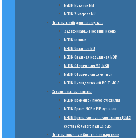
МЕDIN Модулар ММ
МЕDIN Универзал MU
Протезы тазобедренного сустава
Задерживающие корзины и сетки
МЕDIN головки
МЕDIN Овальная MО
МЕDIN Овальная модулярная MOM
МЕDIN Сферическая MS, MSO
МЕDIN Сферическая цементная
МЕDIN Цилиндрический MC-T, MC-S
Силиконовые имплантаты
МЕDIN Временной протез сухожилия
МЕDIN Протез MCP и PIP суставов
МЕDIN Протез карпометакарпального (СМС)
сустава большого пальца руки
Протезы запястья и большого пальца кисти