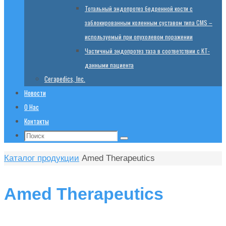
Тотальный эндопротез бедренной кости с
заблокированным коленным суставом типа CMS –
используемый при опухолевом поражении
Частичный эндопротез таза в соответствии с КТ-
данными пациента
Cerapedics, Inc.
Новости
О Нас
Контакты
Поиск:
Поиск
Главная
Каталог продукции
Amed Therapeutics
Amed Therapeutics