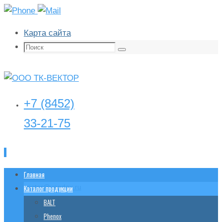
Карта сайта
Поиск:
Поиск
+7 (8452)
33-21-75
Перейти
Главная
tk-
vector@yandex.ru
к
Каталог продукции
содержимому
BALT
Phenox