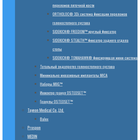
переломов пяточной кости
ORTHOLOC® 3Di система фиксации переломов
голеностопного сустава
SIDEKICK® FREEDOM™ круглый фиксатор
SIDEKICK® STEALTH™ фиксатор заднего отдела
стопы
SIDEKICK® TOMAHAWK® фиксирующая мини-система
Тотальный эндопротез голеностопного сустава
Минимально инвазивные имплантаты MICA
Наборы MIIG™
Инжектор гранул OSTEOSET™
Гранулы OSTEOSET™
Tayeon Medical Co.,Ltd.
Balex
Prospon
MEDIN