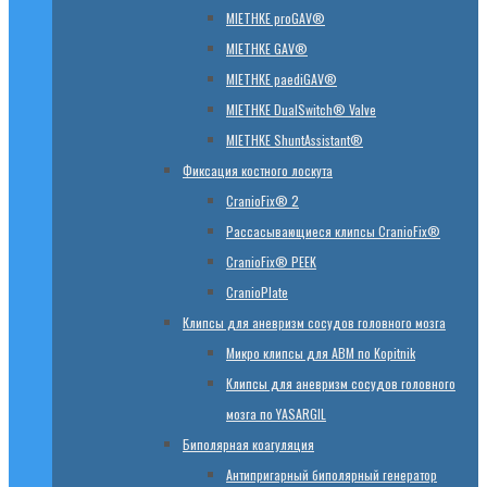
MIETHKE proGAV®
MIETHKE GAV®
MIETHKE paediGAV®
MIETHKE DualSwitch® Valve
MIETHKE ShuntAssistant®
Фиксация костного лоскута
CranioFix® 2
Рассасывающиеся клипсы CranioFix®
CranioFix® PEEK
CranioPlate
Клипсы для аневризм сосудов головного мозга
Микро клипсы для АВМ по Kopitnik
Клипсы для аневризм сосудов головного
мозга по YASARGIL
Биполярная коагуляция
Антипригарный биполярный генератор