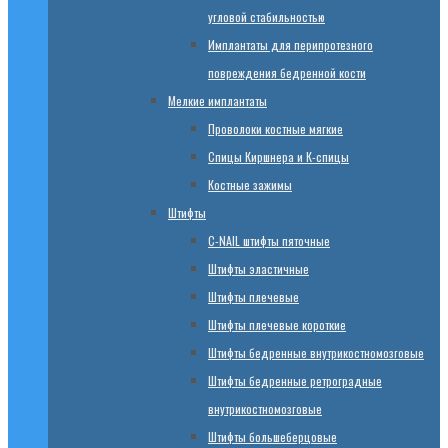
угловой стабильностью
Имплантаты для перипротезного
повреждения бедренной кости
Мелкие имплантаты
Проволоки костные мягкие
Спицы Киршнера и К-спицы
Костные зажимы
Штифты
C-NAIL штифты пяточные
Штифты эластичные
Штифты плечевые
Штифты плечевые короткие
Штифты бедренные внутрикостномозговые
Штифты бедренные ретроградные
внутрикостномозговые
Штифты большеберцовые