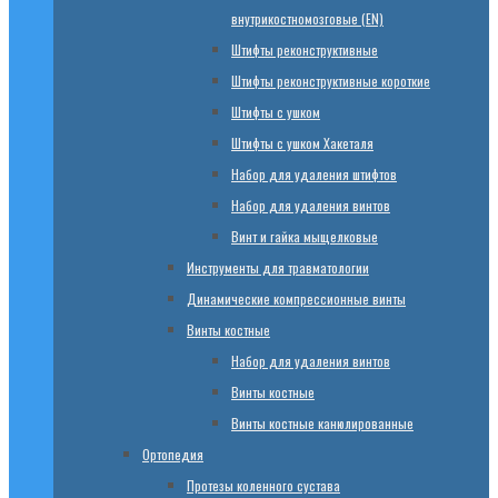
внутрикостномозговые (EN)
Штифты реконструктивные
Штифты реконструктивные короткие
Штифты с ушком
Штифты с ушком Хакеталя
Набор для удаления штифтов
Набор для удаления винтов
Винт и гайка мыщелковые
Инструменты для травматологии
Динамические компрессионные винты
Винты костные
Набор для удаления винтов
Винты костные
Винты костные канюлированные
Ортопедия
Протезы коленного сустава