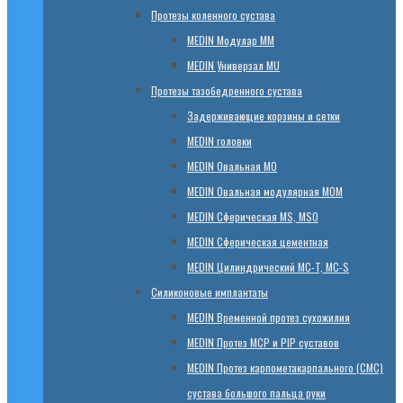
Протезы коленного сустава
МЕDIN Модулар ММ
МЕDIN Универзал MU
Протезы тазобедренного сустава
Задерживающие корзины и сетки
МЕDIN головки
МЕDIN Овальная MО
МЕDIN Овальная модулярная MOM
МЕDIN Сферическая MS, MSO
МЕDIN Сферическая цементная
МЕDIN Цилиндрический MC-T, MC-S
Силиконовые имплантаты
МЕDIN Временной протез сухожилия
МЕDIN Протез MCP и PIP суставов
МЕDIN Протез карпометакарпального (СМС)
сустава большого пальца руки