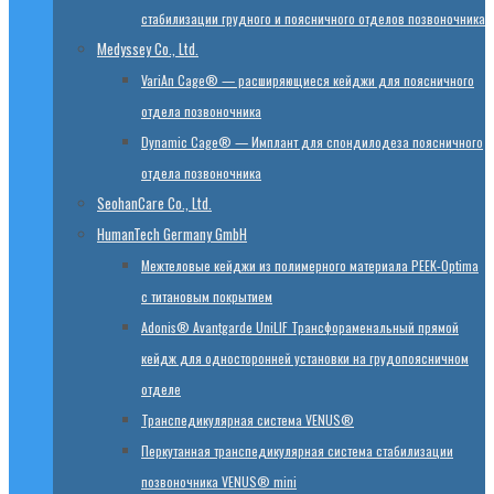
стабилизации грудного и поясничного отделов позвоночника
Medyssey Co., Ltd.
VariAn Cage® — расширяющиеся кейджи для поясничного
отдела позвоночника
Dynamic Cage® — Имплант для спондилодеза поясничного
отдела позвоночника
SeohanCare Co., Ltd.
HumanTech Germany GmbH
Mежтеловые кейджи из полимерного материала PEEK-Optima
с титановым покрытием
Adonis® Avantgarde UniLIF Трансфораменальный прямой
кейдж для односторонней установки на грудопоясничном
отделе
Транспедикулярная система VENUS®
Перкутанная транспедикулярная система стабилизации
позвоночника VENUS® mini