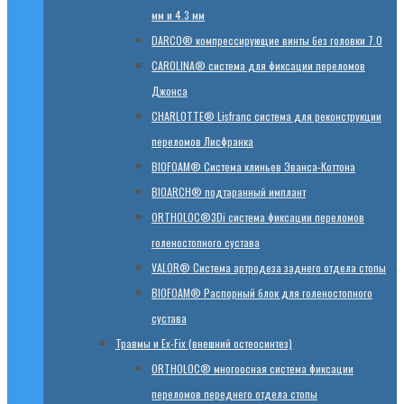
мм и 4.3 мм
DARCO® компрессирующие винты без головки 7.0
CAROLINA® система для фиксации переломов
Джонса
CHARLOTTE® Lisfranc система для реконструкции
переломов Лисфранка
BIOFOAM® Система клиньев Эванса-Коттона
BIOARCH® подтаранный имплант
ORTHOLOC®3Di система фиксации переломов
голеностопного сустава
VALOR® Система артродеза заднего отдела стопы
BIOFOAM® Распорный блок для голеностопного
сустава
Травмы и Ex-Fix (внешний остеосинтез)
ORTHOLOC® многоосная система фиксации
переломов переднего отдела стопы