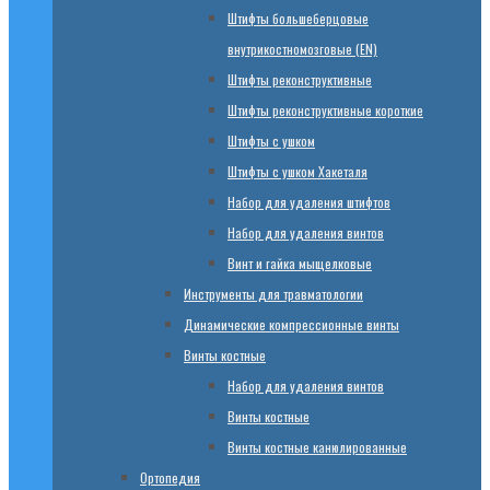
Штифты большеберцовые
внутрикостномозговые (EN)
Штифты реконструктивные
Штифты реконструктивные короткие
Штифты с ушком
Штифты с ушком Хакеталя
Набор для удаления штифтов
Набор для удаления винтов
Винт и гайка мыщелковые
Инструменты для травматологии
Динамические компрессионные винты
Винты костные
Набор для удаления винтов
Винты костные
Винты костные канюлированные
Ортопедия