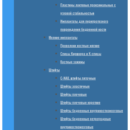
Пластины локтевые проксимальные с
угловой стабильностью
Имплантаты для перипротезного
повреждения бедренной кости
Мелкие имплантаты
Проволоки костные мягкие
Спицы Киршнера и К-спицы
Костные зажимы
Штифты
C-NAIL штифты пяточные
Штифты эластичные
Штифты плечевые
Штифты плечевые короткие
Штифты бедренные внутрикостномозговые
Штифты бедренные ретроградные
внутрикостномозговые