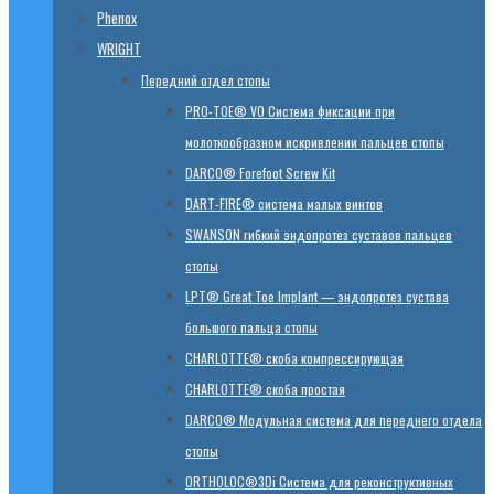
Phenox
WRIGHT
Передний отдел стопы
PRO-TOE® VO Система фиксации при
молоткообразном искривлении пальцев стопы
DARCO® Forefoot Screw Kit
DART-FIRE® система малых винтов
SWANSON гибкий эндопротез суставов пальцев
стопы
LPT® Great Toe Implant — эндопротез сустава
большого пальца стопы
CHARLOTTE® скоба компрессирующая
CHARLOTTE® скоба простая
DARCO® Модульная система для переднего отдела
стопы
ORTHOLOC®3Di Система для реконструктивных