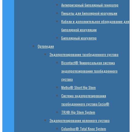
Антипригарный биполярный генератор
Пинцеты для биполярной коагуляции
Кабели и дополнительное оборудование для
биполярной коагуляции
Биполярный коагулятор
Ортопедия
Эндопротезирование тазобедренного сустава
Bicontact® Универсальная система
эндопротезирования тазобедренного
сустава
Metha® Short Hip Stem
Система эндопротезирования
тазобедренного сустава Excia®
TRJ® Hip Stem System
Эндопротезирование коленного сустава
Columbus® Total Knee System