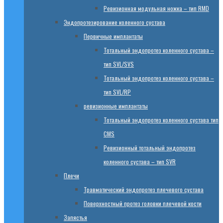
Ревизионная модульная ножка – тип RMD
Эндопротезированиe коленного сустава
Первичные имплантаты
Тотальный эндопротез коленного сустава –
тип SVL/SVS
Тотальный эндопротез коленного сустава –
тип SVL/RP
ревизионные имплантаты
Тотальный эндопротез коленного сустава тип
CMS
Ревизионный тотальный эндопротез
коленного сустава – тип SVR
Плечи
Травматический эндопротез плечевого сустава
Поверхностный протез головки плечевой кости
Запястья