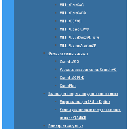
MIETHKE proSA®
MIETHKE proGAV®
MIETHKE GAV®
MIETHKE paediGAV®
MIETHKE DualSwitch® Valve
MIETHKE ShuntAssistant®
Фиксация костного лоскута
CranioFix® 2
Рассасывающиеся клипсы CranioFix®
CranioFix® PEEK
CranioPlate
Клипсы для аневризм сосудов головного мозга
Микро клипсы для АВМ по Kopitnik
Клипсы для аневризм сосудов головного
мозга по YASARGIL
Биполярная коагуляция