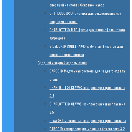
операций на стопе | Основной набор
ORTHOLOC®3Di Система для реконструктивных
операций на стопе
CHARLOTTE® MTP фрезы для плюснефалангового
артродеза
SIDEKICK® CORETRAK® трубчатый фиксатор для
внешнего остеосинтеза
Средний и задний отделы стопы
DARCO® Модульная система для заднего отдела
стопы
CHARLOTTE® CLAW® компрессирующая пластина
2.7
CHARLOTTE® CLAW® компрессирующая пластина
3.5
CLAW® II многоосные компрессирующие пластины
DARCO® компрессирующие винты без головки 3.2