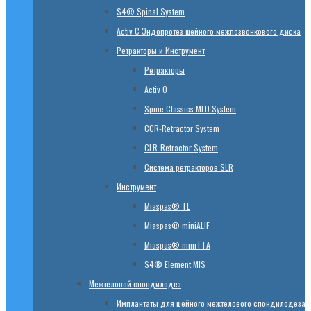
S4® Spinal System
Activ C Эндопротез шейного межпозвонкового диска
Ретракторы и Инструмент
Ретракторы
Activ O
Spine Classics MLD System
CСR-Retractor System
CLR-Retractor System
Система ретракторов SLR
Инструмент
Miaspas® TL
Miaspas® miniALIF
Miaspas® miniTTA
S4® Element MIS
Межтеловой спондилодез
Имплантаты для шейного межтелового спондилодеза