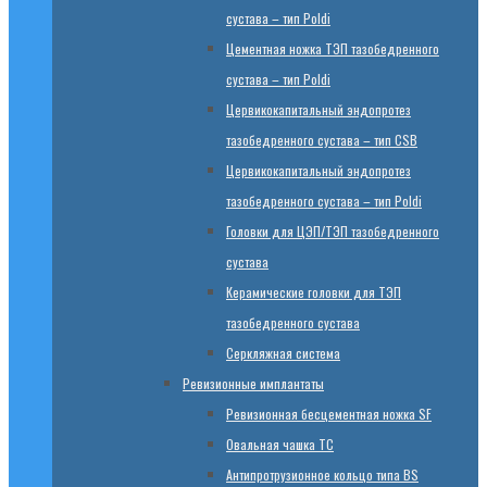
сустава – тип Poldi
Цементная ножка ТЭП тазобедренного
сустава – тип Poldi
Цервикокапитальный эндопротез
тазобедренного сустава – тип CSB
Цервикокапитальный эндопротез
тазобедренного сустава – тип Poldi
Головки для ЦЭП/ТЭП тазобедренного
сустава
Керамические головки для ТЭП
тазобедренного сустава
Серкляжная система
Ревизионные имплантаты
Ревизионная бесцементная ножка SF
Овальная чашка TC
Антипротрузионное кольцо типа BS