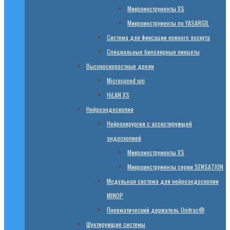
Микроинструменты XS
Микроинструменты по YASARGIL
Система для фиксации кожного лоскута
Специальные биполярные пинцеты
Высокоскоростные дрели
Microspeed uni
HiLAN XS
Нейроэндоскопия
Нейрохирургия с ассистирующей
эндоскопией
Микроинструменты XS
Микроинструменты серии SENSATION
Модульная система для нейроэндоскопии
MINOP
Пневматический держатель Unitrac®
Шунтирующие системы