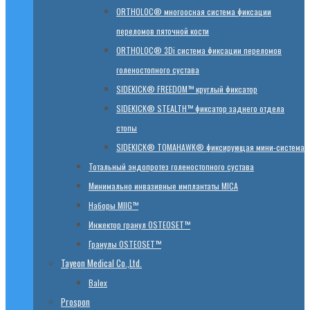
ORTHOLOC® многоосная система фиксации
переломов пяточной кости
ORTHOLOC® 3Di система фиксации переломов
голеностопного сустава
SIDEKICK® FREEDOM™ круглый фиксатор
SIDEKICK® STEALTH™ фиксатор заднего отдела
стопы
SIDEKICK® TOMAHAWK® фиксирующая мини-система
Тотальный эндопротез голеностопного сустава
Минимально инвазивные имплантаты MICA
Наборы MIIG™
Инжектор гранул OSTEOSET™
Гранулы OSTEOSET™
Tayeon Medical Co.,Ltd.
Balex
Prospon