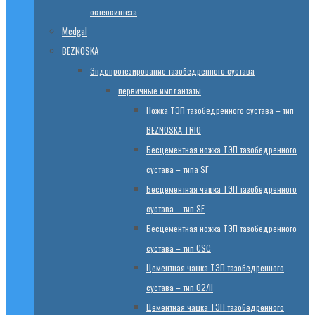
остеосинтеза
Medgal
BEZNOSKA
Эндопротезированиe тазобедренного сустава
первичные имплантаты
Ножка ТЭП тазобедренного сустава – тип
BEZNOSKA TRIO
Бесцементная ножка ТЭП тазобедренного
сустава – типа SF
Бесцементная чашка ТЭП тазобедренного
сустава – тип SF
Бесцементная ножка ТЭП тазобедренного
сустава – тип CSC
Цементная чашка ТЭП тазобедренного
сустава – тип 02/II
Цементная чашка ТЭП тазобедренного