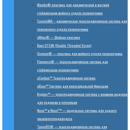
Mambo® пластина для динамической и жесткой
стабилизации шейного отдела позвоночника
CosmicMIA – динамическая транспедикулярная система для
поясничного отдела позвоночника
uNitas® — Шейная пластина
Винт DTS® (Double Threaded Screw)
Osmium® — пластина для шейного отдела позвоночника
Flamenco® — транспедикулярная система для
стабилизации позвоночника
uCentum™ Транспедикулярная система
uBase™ Cистема для илеосакральной фиксации
Krypton™ — транспедикулярная система с внешним модулем
для редукции и репозиции
Neon™ и Neon³™ — модульные системы для заднего
окципитоспондилодеза
TangoRS® — транспедикулярная система для