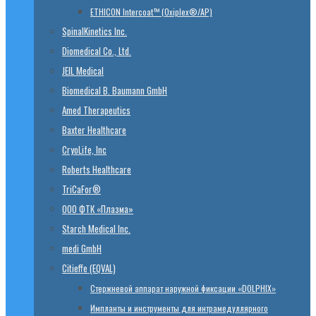
ETHICON Intercoat™ (Oxiplex®/AP)
SpinalKinetics Inc.
Diomedical Co., Ltd.
JEIL Medical
Biomedical B. Baumann GmbH
Amed Therapeutics
Baxter Healthcare
CryoLife, Inc
Roberts Healthcare
TriCaFor®
ООО ФТК «Плазма»
Starch Medical Inc.
medi GmbH
Citieffe (EQVAL)
Стержневой аппарат наружной фиксации «DOLPHIX»
Импланты и инструменты для интрамедуллярного