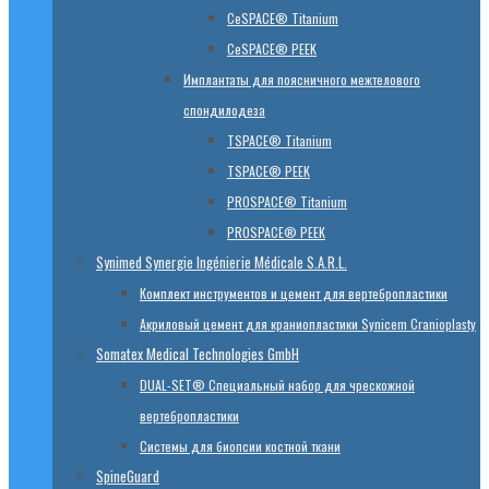
CeSPACE® Titanium
CeSPACE® PEEK
Имплантаты для поясничного межтелового
спондилодеза
TSPACE® Titanium
TSPACE® PEEK
PROSPACE® Titanium
PROSPACE® PEEK
Synimed Synergie Ingénierie Médicale S.A.R.L.
Комплект инструментов и цемент для вертебропластики
Акриловый цемент для краниопластики Synicem Cranioplasty
Somatex Medical Technologies GmbH
DUAL-SET® Специальный набор для чрескожной
вертебропластики
Системы для биопсии костной ткани
SpineGuard