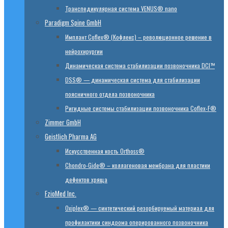
Транспедикулярная система VENUS® nano
Paradigm Spine GmbH
Имплант Coflex® (Кофлекс) – революционное решение в
нейрохирургии
Динамическая система стабилизации позвоночника DCI™
DSS® — динамическая система для стабилизации
поясничного отдела позвоночника
Ригидные системы стабилизации позвоночника Coflex-F®
Zimmer GmbH
Geistlich Pharma AG
Искусственная кость Orthoss®
Chondro-Gide® – коллагеновая мембрана для пластики
дефектов хряща
FzioMed Inc.
Oxiplex® — синтетический резорбируемый материал для
профилактики синдрома оперированного позвоночника