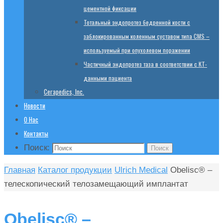
цементной фиксации
Тотальный эндопротез бедренной кости с
заблокированным коленным суставом типа CMS –
используемый при опухолевом поражении
Частичный эндопротез таза в соответствии с КТ-
данными пациента
Cerapedics, Inc.
Новости
О Нас
Контакты
Поиск:
Поиск
Главная
Каталог продукции
Ulrich Medical
Obelisc® –
телескопический телозамещающий имплантат
Obelisc® –