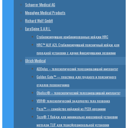
Schaerer Medical AG
Megadyne Medical Products
Richard Wolf GmbH
EuroSpine S.A.R.L.
Стабилизирующие комбинированные кейджи HRC
HRC™ ALIF A2L Стабилизирующий поясничный кейдж для
передней установки с двумя фиксирующими лезвиями
Ulrich Medical
ADDplus – телескопический телозамещающий имплантат
Golden Gate™ — пластина для грудного и поясничного
отделов позвоночника
Obelisc® – телескопический телозамещающий имплантат
VBR® телескопический эндопротез тела позвонка
Pezo™ — семейство кейджей из PEEK-керамики
Tezo® T Кейдж для минимально инвазивной установки
методом TLIF для трансфораменальной установки