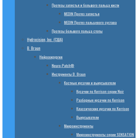
Протезы запястья и большого пальца кисти
МЕDIN Протез запястья
МЕDIN Протез пальцевого сустава
Протезы большого пальца стопы
Hydrocision, Inc. (США)
B. Braun
Нейрохирургия
Neuro-Patch®
Инструменты B. Braun
Костные кусачки и выкусыватели
Кусачки по Kerrison серии Noir
Разборные кусачки по Kerrison
Классические кусачки по Kerrison
Выкусыватели
Микроинструменты
Микроинструменты серии SENSATION