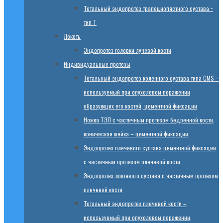
Тотальный эндопротез трапециопястного сустава −
тип T
Локоть
Эндопротез головки лучевой кости
Индивидуальные протезы
Тотальный эндопротез коленного сустава типа CMS –
используемый при опухолевом поражении
образующих его костей, цементной фиксации
Ножка ТЭП с частичным протезом бедренной кости,
коническая шейка – цементной фиксации
Эндопротез плечевого сустава цементной фиксации
с частичным протезом плечевой кости
Эндопротез локтевого сустава с частичным протезом
плечевой кости
Тотальный эндопротез плечевой кости –
используемый при опухолевом поражении,