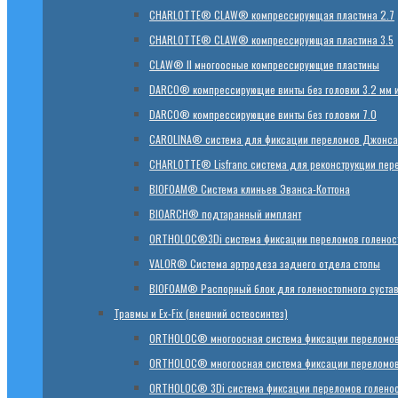
CHARLOTTE® CLAW® компрессирующая пластина 2.7
CHARLOTTE® CLAW® компрессирующая пластина 3.5
CLAW® II многоосные компрессирующие пластины
DARCO® компрессирующие винты без головки 3.2 мм и
DARCO® компрессирующие винты без головки 7.0
CAROLINA® система для фиксации переломов Джонса
CHARLOTTE® Lisfranc система для реконструкции пер
BIOFOAM® Система клиньев Эванса-Коттона
BIOARCH® подтаранный имплант
ORTHOLOC®3Di система фиксации переломов голеност
VALOR® Система артродеза заднего отдела стопы
BIOFOAM® Распорный блок для голеностопного суста
Травмы и Ex-Fix (внешний остеосинтез)
ORTHOLOC® многоосная система фиксации переломов
ORTHOLOC® многоосная система фиксации переломов 
ORTHOLOC® 3Di система фиксации переломов голенос