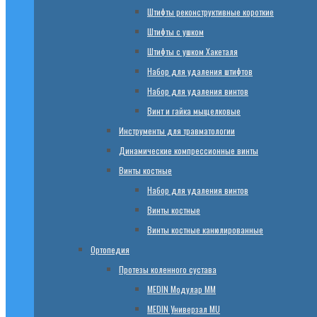
Штифты реконструктивные короткие
Штифты с ушком
Штифты с ушком Хакеталя
Набор для удаления штифтов
Набор для удаления винтов
Винт и гайка мыщелковые
Инструменты для травматологии
Динамические компрессионные винты
Винты костные
Набор для удаления винтов
Винты костные
Винты костные канюлированные
Ортопедия
Протезы коленного сустава
МЕDIN Модулар ММ
МЕDIN Универзал MU