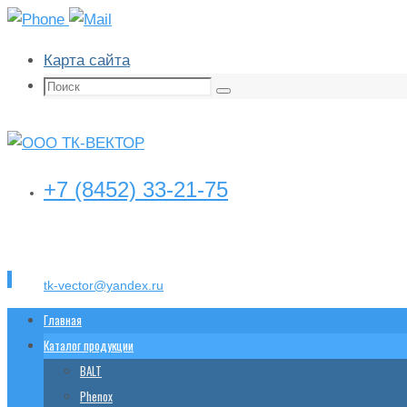
Карта сайта
Поиск:
Поиск
+7 (8452) 33-21-75
tk-vector@yandex.ru
Перейти
Главная
к
Каталог продукции
содержимому
BALT
Phenox