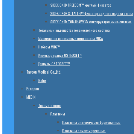
SIDEKICK® FREEDOM™ круглый фиксатор
SIDEKICK® STEALTH™ фиксатор заднего отдела стопы
SIDEKICK® TOMAHAWK® фиксирующая мини-система
Тотальный эндопротез голеностопного сустава
Минимально инвазивные имплантаты MICA
Наборы MIIG™
Инжектор гранул OSTEOSET™
Гранулы OSTEOSET™
Tayeon Medical Co.,Ltd.
Balex
Prospon
MEDIN
Травматология
Пластины
Пластины анатомически формованные
Пластины самокомпрессные