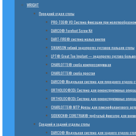
WRIGHT
Передний отдел стопы
PRO-TOE® VO Система фиксации при молоткообразном
DARCO® Forefoot Screw Kit
DART-FIRE® система малых винтов
SWANSON гибкий эндопротез суставов пальцев стопы
LPT® Great Toe Implant — эндопротез сустава большо
CHARLOTTE® скоба компрессирующая
CHARLOTTE® скоба простая
DARCO® Модульная система для переднего отдела с
ORTHOLOC®3Di Система для реконструктивных операци
ORTHOLOC®3Di Система для реконструктивных операц
CHARLOTTE® MTP фрезы для плюснефалангового арт
SIDEKICK® CORETRAK® трубчатый фиксатор для внешн
Средний и задний отделы стопы
DARCO® Модульная система для заднего отдела сто