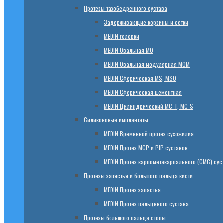
Протезы тазобедренного сустава
Задерживающие корзины и сетки
МЕDIN головки
МЕDIN Овальная MО
МЕDIN Овальная модулярная MOM
МЕDIN Сферическая MS, MSO
МЕDIN Сферическая цементная
МЕDIN Цилиндрический MC-T, MC-S
Силиконовые имплантаты
МЕDIN Временной протез сухожилия
МЕDIN Протез MCP и PIP суставов
МЕDIN Протез карпометакарпального (СМС) сус
Протезы запястья и большого пальца кисти
МЕDIN Протез запястья
МЕDIN Протез пальцевого сустава
Протезы большого пальца стопы