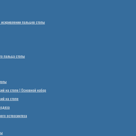
 искривлении пальцев стопы
го пальца стопы
топы
й на стопе | Основной набор
ий на стопе
родеза
его остеосинтеза
пы