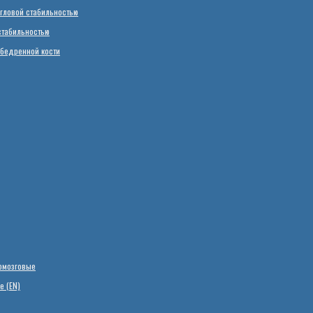
гловой стабильностью
стабильностью
 бедренной кости
омозговые
е (EN)