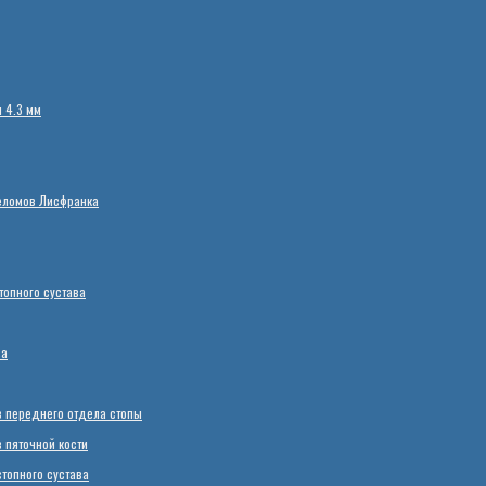
 4.3 мм
еломов Лисфранка
опного сустава
ва
 переднего отдела стопы
пяточной кости
топного сустава