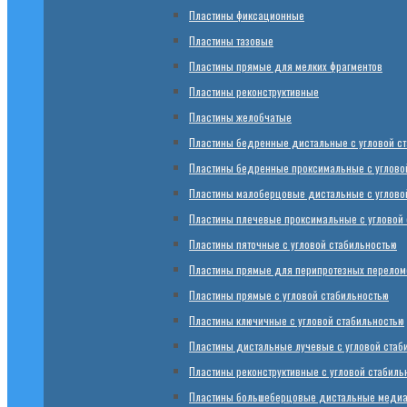
Пластины фиксационные
Пластины тазовые
Пластины прямые для мелких фрагментов
Пластины реконструктивные
Пластины желобчатые
Пластины бедренные дистальные с угловой с
Пластины бедренные проксимальные с углово
Пластины малоберцовые дистальные с углово
Пластины плечевые проксимальные с угловой 
Пластины пяточные с угловой стабильностью
Пластины прямые для перипротезных переломо
Пластины прямые с угловой стабильностью
Пластины ключичные с угловой стабильностью
Пластины дистальные лучевые с угловой стаб
Пластины реконструктивные с угловой стабиль
Пластины большеберцовые дистальные медиал