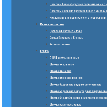
Пластины большеберцовые проксимальные с у
Пластины локтевые проксимальные с угловой 
Имплантаты для перипротезного повреждения
Мелкие имплантаты
Проволоки костные мягкие
Спицы Киршнера и К-спицы
Костные зажимы
Штифты
C-NAIL штифты пяточные
Штифты эластичные
Штифты плечевые
Штифты плечевые короткие
Штифты бедренные внутрикостномозговые
Штифты бедренные ретроградные внутрикостн
Штифты большеберцовые внутрикостномозговы
Штифты реконструктивные