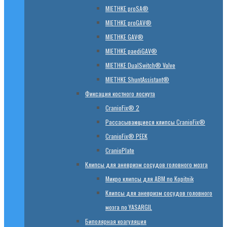
MIETHKE proSA®
MIETHKE proGAV®
MIETHKE GAV®
MIETHKE paediGAV®
MIETHKE DualSwitch® Valve
MIETHKE ShuntAssistant®
Фиксация костного лоскута
CranioFix® 2
Рассасывающиеся клипсы CranioFix®
CranioFix® PEEK
CranioPlate
Клипсы для аневризм сосудов головного мозга
Микро клипсы для АВМ по Kopitnik
Клипсы для аневризм сосудов головного
мозга по YASARGIL
Биполярная коагуляция