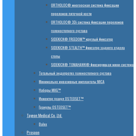
ORTHOLOC® многоосная система фиксации
переломов пяточной кости
ORTHOLOC® 3Di система фиксации переломов
голеностопного сустава
SIDEKICK® FREEDOM™ круглый фиксатор
SIDEKICK® STEALTH™ фиксатор заднего отдела
стопы
SIDEKICK® TOMAHAWK® фиксирующая мини-система
Тотальный эндопротез голеностопного сустава
Минимально инвазивные имплантаты MICA
Наборы MIIG™
Инжектор гранул OSTEOSET™
Гранулы OSTEOSET™
Tayeon Medical Co.,Ltd.
Balex
Prospon