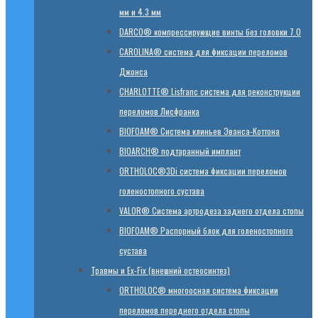
мм и 4.3 мм
DARCO® компрессирующие винты без головки 7.0
CAROLINA® система для фиксации переломов
Джонса
CHARLOTTE® Lisfranc система для реконструкции
переломов Лисфранка
BIOFOAM® Система клиньев Эванса-Коттона
BIOARCH® подтаранный имплант
ORTHOLOC®3Di система фиксации переломов
голеностопного сустава
VALOR® Система артродеза заднего отдела стопы
BIOFOAM® Распорный блок для голеностопного
сустава
Травмы и Ex-Fix (внешний остеосинтез)
ORTHOLOC® многоосная система фиксации
переломов переднего отдела стопы