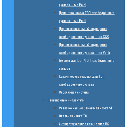
сустава – тип Poldi
Цементная ножка ТЭП тазобедренного
сустава – тип Poldi
Цервикокапитальный эндопротез
тазобедренного сустава – тип CSB
Цервикокапитальный эндопротез
тазобедренного сустава – тип Poldi
Головки для ЦЭП/ТЭП тазобедренного
сустава
Керамические головки для ТЭП
тазобедренного сустава
Серкляжная система
Ревизионные имплантаты
Ревизионная бесцементная ножка SF
Овальная чашка TC
Антипротрузионное кольцо типа BS