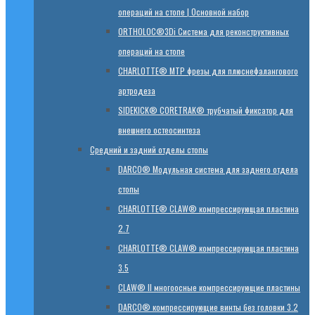
операций на стопе | Основной набор
ORTHOLOC®3Di Система для реконструктивных
операций на стопе
CHARLOTTE® MTP фрезы для плюснефалангового
артродеза
SIDEKICK® CORETRAK® трубчатый фиксатор для
внешнего остеосинтеза
Средний и задний отделы стопы
DARCO® Модульная система для заднего отдела
стопы
CHARLOTTE® CLAW® компрессирующая пластина
2.7
CHARLOTTE® CLAW® компрессирующая пластина
3.5
CLAW® II многоосные компрессирующие пластины
DARCO® компрессирующие винты без головки 3.2