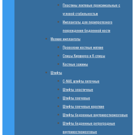
Пластины локтевые проксимальные с
угловой стабильностью
Имплантаты для перипротезного
повреждения бедренной кости
Мелкие имплантаты
Проволоки костные мягкие
Спицы Киршнера и К-спицы
Костные зажимы
Штифты
C-NAIL штифты пяточные
Штифты эластичные
Штифты плечевые
Штифты плечевые короткие
Штифты бедренные внутрикостномозговые
Штифты бедренные ретроградные
внутрикостномозговые