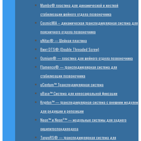
Mambo® пластина для динамической и жесткой
стабилизации шейного отдела позвоночника
CosmicMIA – динамическая транспедикулярная система для
поясничного отдела позвоночника
uNitas® — Шейная пластина
Винт DTS® (Double Threaded Screw)
Osmium® — пластина для шейного отдела позвоночника
Flamenco® — транспедикулярная система для
стабилизации позвоночника
uCentum™ Транспедикулярная система
uBase™ Cистема для илеосакральной фиксации
Krypton™ — транспедикулярная система с внешним модулем
для редукции и репозиции
Neon™ и Neon³™ — модульные системы для заднего
окципитоспондилодеза
TangoRS® — транспедикулярная система для