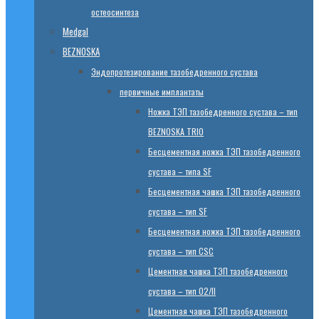
остеосинтеза
Medgal
BEZNOSKA
Эндопротезированиe тазобедренного сустава
первичные имплантаты
Ножка ТЭП тазобедренного сустава – тип
BEZNOSKA TRIO
Бесцементная ножка ТЭП тазобедренного
сустава – типа SF
Бесцементная чашка ТЭП тазобедренного
сустава – тип SF
Бесцементная ножка ТЭП тазобедренного
сустава – тип CSC
Цементная чашка ТЭП тазобедренного
сустава – тип 02/II
Цементная чашка ТЭП тазобедренного