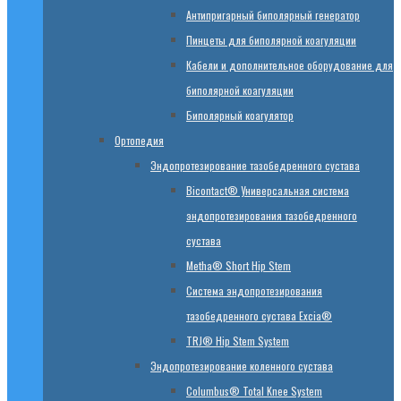
Антипригарный биполярный генератор
Пинцеты для биполярной коагуляции
Кабели и дополнительное оборудование для
биполярной коагуляции
Биполярный коагулятор
Ортопедия
Эндопротезирование тазобедренного сустава
Bicontact® Универсальная система
эндопротезирования тазобедренного
сустава
Metha® Short Hip Stem
Система эндопротезирования
тазобедренного сустава Excia®
TRJ® Hip Stem System
Эндопротезирование коленного сустава
Columbus® Total Knee System