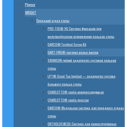
Phenox
WRIGHT
Передний отдел стопы
PRO-TOE® VO Система фиксации при
молоткообразном искривлении пальцев стопы
DARCO® Forefoot Screw Kit
DART-FIRE® система малых винтов
SWANSON гибкий эндопротез суставов пальцев
стопы
LPT® Great Toe Implant — эндопротез сустава
большого пальца стопы
CHARLOTTE® скоба компрессирующая
CHARLOTTE® скоба простая
DARCO® Модульная система для переднего отдела
стопы
ORTHOLOC®3Di Система для реконструктивных