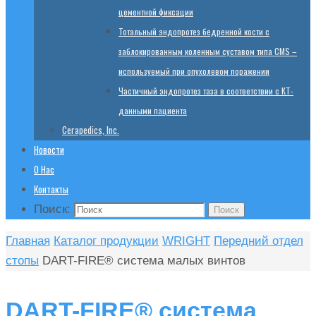
цементной фиксации
Тотальный эндопротез бедренной кости с
заблокированным коленным суставом типа CMS –
используемый при опухолевом поражении
Частичный эндопротез таза в соответствии с КТ-
данными пациента
Cerapedics, Inc.
Новости
О Нас
Контакты
Поиск:
Поиск
Главная
Каталог продукции
WRIGHT
Передний отдел
стопы
DART-FIRE® система малых винтов
DART-FIRE® система