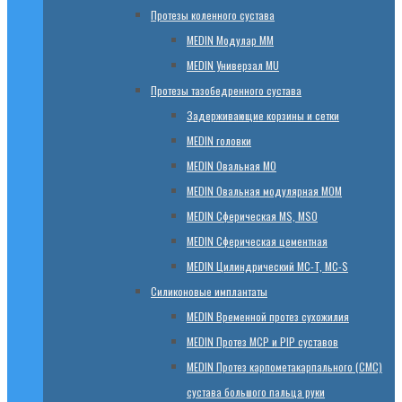
Протезы коленного сустава
МЕDIN Модулар ММ
МЕDIN Универзал MU
Протезы тазобедренного сустава
Задерживающие корзины и сетки
МЕDIN головки
МЕDIN Овальная MО
МЕDIN Овальная модулярная MOM
МЕDIN Сферическая MS, MSO
МЕDIN Сферическая цементная
МЕDIN Цилиндрический MC-T, MC-S
Силиконовые имплантаты
МЕDIN Временной протез сухожилия
МЕDIN Протез MCP и PIP суставов
МЕDIN Протез карпометакарпального (СМС)
сустава большого пальца руки