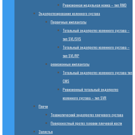
Ревизионная модульная ножка – тип RMD
Эндопротезированиe коленного сустава
Первичные имплантаты
Тотальный эндопротез коленного сустава –
тип SVL/SVS
Тотальный эндопротез коленного сустава –
тип SVL/RP
ревизионные имплантаты
Тотальный эндопротез коленного сустава тип
CMS
Ревизионный тотальный эндопротез
коленного сустава – тип SVR
Плечи
Травматический эндопротез плечевого сустава
Поверхностный протез головки плечевой кости
Запястья