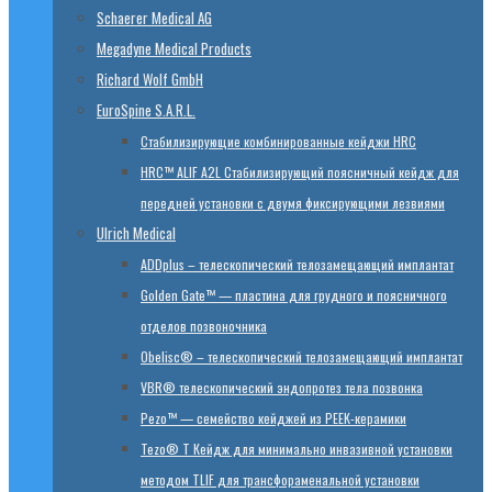
Schaerer Medical AG
Megadyne Medical Products
Richard Wolf GmbH
EuroSpine S.A.R.L.
Стабилизирующие комбинированные кейджи HRC
HRC™ ALIF A2L Стабилизирующий поясничный кейдж для
передней установки с двумя фиксирующими лезвиями
Ulrich Medical
ADDplus – телескопический телозамещающий имплантат
Golden Gate™ — пластина для грудного и поясничного
отделов позвоночника
Obelisc® – телескопический телозамещающий имплантат
VBR® телескопический эндопротез тела позвонка
Pezo™ — семейство кейджей из PEEK-керамики
Tezo® T Кейдж для минимально инвазивной установки
методом TLIF для трансфораменальной установки