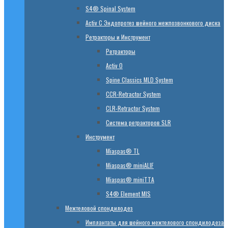
S4® Spinal System
Activ C Эндопротез шейного межпозвонкового диска
Ретракторы и Инструмент
Ретракторы
Activ O
Spine Classics MLD System
CСR-Retractor System
CLR-Retractor System
Система ретракторов SLR
Инструмент
Miaspas® TL
Miaspas® miniALIF
Miaspas® miniTTA
S4® Element MIS
Межтеловой спондилодез
Имплантаты для шейного межтелового спондилодеза