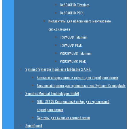
CeSPACE® Titanium
CeSPACE® PEEK
Имплантаты для поясничного межтелового
спондилодеза
TSPACE® Titanium
TSPACE® PEEK
PROSPACE® Titanium
PROSPACE® PEEK
Synimed Synergie Ingénierie Médicale S.A.R.L.
Комплект инструментов и цемент для вертебропластики
Акриловый цемент для краниопластики Synicem Cranioplasty
Somatex Medical Technologies GmbH
DUAL-SET® Специальный набор для чрескожной
вертебропластики
Системы для биопсии костной ткани
SpineGuard