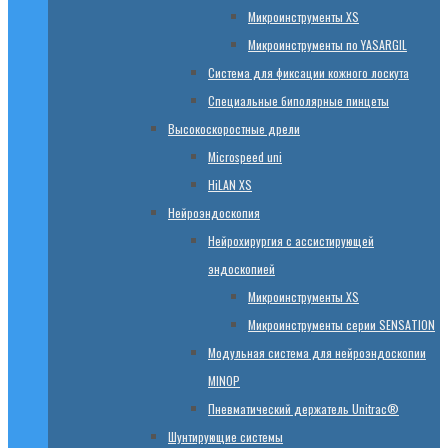
Микроинструменты XS
Микроинструменты по YASARGIL
Система для фиксации кожного лоскута
Специальные биполярные пинцеты
Высокоскоростные дрели
Microspeed uni
HiLAN XS
Нейроэндоскопия
Нейрохирургия с ассистирующей
эндоскопией
Микроинструменты XS
Микроинструменты серии SENSATION
Модульная система для нейроэндоскопии
MINOP
Пневматический держатель Unitrac®
Шунтирующие системы