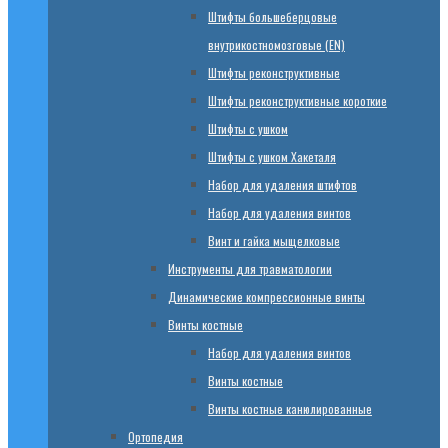
Штифты большеберцовые
внутрикостномозговые (EN)
Штифты реконструктивные
Штифты реконструктивные короткие
Штифты с ушком
Штифты с ушком Хакеталя
Набор для удаления штифтов
Набор для удаления винтов
Винт и гайка мыщелковые
Инструменты для травматологии
Динамические компрессионные винты
Винты костные
Набор для удаления винтов
Винты костные
Винты костные канюлированные
Ортопедия