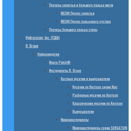
Протезы запястья и большого пальца кисти
МЕDIN Протез запястья
МЕDIN Протез пальцевого сустава
Протезы большого пальца стопы
Hydrocision, Inc. (США)
B. Braun
Нейрохирургия
Neuro-Patch®
Инструменты B. Braun
Костные кусачки и выкусыватели
Кусачки по Kerrison серии Noir
Разборные кусачки по Kerrison
Классические кусачки по Kerrison
Выкусыватели
Микроинструменты
Микроинструменты серии SENSATION