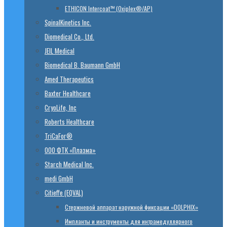
ETHICON Intercoat™ (Oxiplex®/AP)
SpinalKinetics Inc.
Diomedical Co., Ltd.
JEIL Medical
Biomedical B. Baumann GmbH
Amed Therapeutics
Baxter Healthcare
CryoLife, Inc
Roberts Healthcare
TriCaFor®
ООО ФТК «Плазма»
Starch Medical Inc.
medi GmbH
Citieffe (EQVAL)
Стержневой аппарат наружной фиксации «DOLPHIX»
Импланты и инструменты для интрамедуллярного