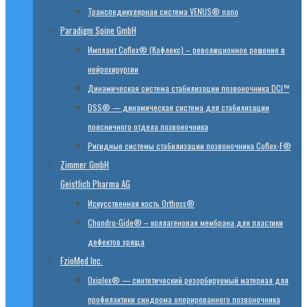
Транспедикулярная система VENUS® nano
Paradigm Spine GmbH
Имплант Coflex® (Кофлекс) – революционное решение в
нейрохирургии
Динамическая система стабилизации позвоночника DCI™
DSS® — динамическая система для стабилизации
поясничного отдела позвоночника
Ригидные системы стабилизации позвоночника Coflex-F®
Zimmer GmbH
Geistlich Pharma AG
Искусственная кость Orthoss®
Chondro-Gide® – коллагеновая мембрана для пластики
дефектов хряща
FzioMed Inc.
Oxiplex® — синтетический резорбируемый материал для
профилактики синдрома оперированного позвоночника