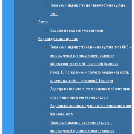
Тотальный эндопротез трапециопястного сустава −
тип T
Локоть
Эндопротез головки лучевой кости
Индивидуальные протезы
Тотальный эндопротез коленного сустава типа CMS –
используемый при опухолевом поражении
образующих его костей, цементной фиксации
Ножка ТЭП с частичным протезом бедренной кости,
коническая шейка – цементной фиксации
Эндопротез плечевого сустава цементной фиксации
с частичным протезом плечевой кости
Эндопротез локтевого сустава с частичным протезом
плечевой кости
Тотальный эндопротез плечевой кости –
используемый при опухолевом поражении,