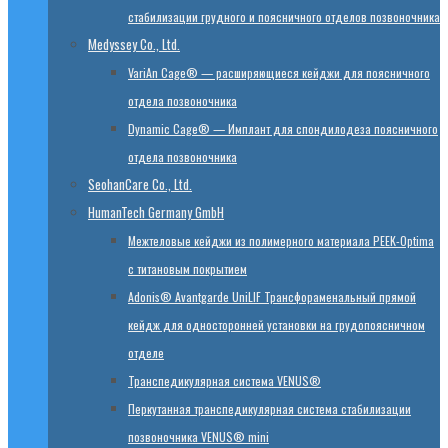
стабилизации грудного и поясничного отделов позвоночника
Medyssey Co., Ltd.
VariAn Cage® — расширяющиеся кейджи для поясничного
отдела позвоночника
Dynamic Cage® — Имплант для спондилодеза поясничного
отдела позвоночника
SeohanCare Co., Ltd.
HumanTech Germany GmbH
Mежтеловые кейджи из полимерного материала PEEK-Optima
с титановым покрытием
Adonis® Avantgarde UniLIF Трансфораменальный прямой
кейдж для односторонней установки на грудопоясничном
отделе
Транспедикулярная система VENUS®
Перкутанная транспедикулярная система стабилизации
позвоночника VENUS® mini