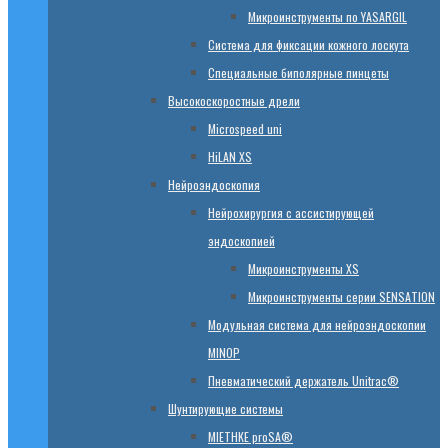
Микроинструменты по YASARGIL
Система для фиксации кожного лоскута
Специальные биполярные пинцеты
Высокоскоростные дрели
Microspeed uni
HiLAN XS
Нейроэндоскопия
Нейрохирургия с ассистирующей
эндоскопией
Микроинструменты XS
Микроинструменты серии SENSATION
Модульная система для нейроэндоскопии
MINOP
Пневматический держатель Unitrac®
Шунтирующие системы
MIETHKE proSA®