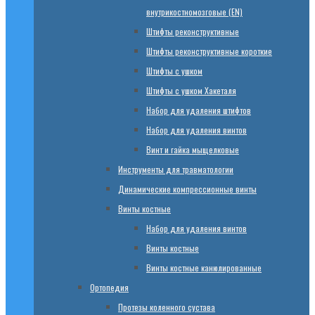
внутрикостномозговые (EN)
Штифты реконструктивные
Штифты реконструктивные короткие
Штифты с ушком
Штифты с ушком Хакеталя
Набор для удаления штифтов
Набор для удаления винтов
Винт и гайка мыщелковые
Инструменты для травматологии
Динамические компрессионные винты
Винты костные
Набор для удаления винтов
Винты костные
Винты костные канюлированные
Ортопедия
Протезы коленного сустава