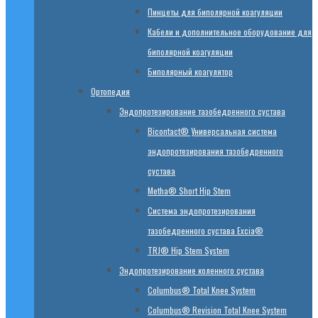
Пинцеты для биполярной коагуляции
Кабели и дополнительное оборудование для
биполярной коагуляции
Биполярный коагулятор
Ортопедия
Эндопротезирование тазобедренного сустава
Bicontact® Универсальная система
эндопротезирования тазобедренного
сустава
Metha® Short Hip Stem
Система эндопротезирования
тазобедренного сустава Excia®
TRJ® Hip Stem System
Эндопротезирование коленного сустава
Columbus® Total Knee System
Columbus® Revision Total Knee System