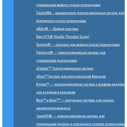
стабилизации шейного отдела позвоночника
CosmicMIA – динамическая транспедикулярная система для
поясничного отдела позвоночника
uNitas® — Шейная пластина
Винт DTS® (Double Threaded Screw)
Osmium® — пластина для шейного отдела позвоночника
Flamenco® — транспедикулярная система для
стабилизации позвоночника
uCentum™ Транспедикулярная система
uBase™ Cистема для илеосакральной фиксации
Krypton™ — транспедикулярная система с внешним модулем
для редукции и репозиции
Neon™ и Neon³™ — модульные системы для заднего
окципитоспондилодеза
TangoRS® — транспедикулярная система для
стабилизации грудного и поясничного отделов позвоночника