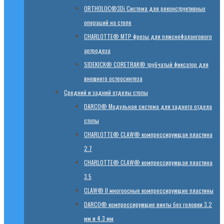
ORTHOLOC®3Di Система для реконструктивных
операций на стопе
CHARLOTTE® MTP фрезы для плюснефалангового
артродеза
SIDEKICK® CORETRAK® трубчатый фиксатор для
внешнего остеосинтеза
Средний и задний отделы стопы
DARCO® Модульная система для заднего отдела
стопы
CHARLOTTE® CLAW® компрессирующая пластина
2.7
CHARLOTTE® CLAW® компрессирующая пластина
3.5
CLAW® II многоосные компрессирующие пластины
DARCO® компрессирующие винты без головки 3.2
мм и 4.3 мм