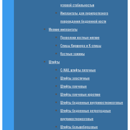
угловой стабильностью
Имплантаты для перипротезного
повреждения бедренной кости
Мелкие имплантаты
Проволоки костные мягкие
Спицы Киршнера и К-спицы
Костные зажимы
Штифты
C-NAIL штифты пяточные
Штифты эластичные
Штифты плечевые
Штифты плечевые короткие
Штифты бедренные внутрикостномозговые
Штифты бедренные ретроградные
внутрикостномозговые
Штифты большеберцовые