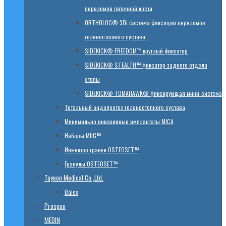
переломов пяточной кости
ORTHOLOC® 3Di система фиксации переломов
голеностопного сустава
SIDEKICK® FREEDOM™ круглый фиксатор
SIDEKICK® STEALTH™ фиксатор заднего отдела
стопы
SIDEKICK® TOMAHAWK® фиксирующая мини-система
Тотальный эндопротез голеностопного сустава
Минимально инвазивные имплантаты MICA
Наборы MIIG™
Инжектор гранул OSTEOSET™
Гранулы OSTEOSET™
Tayeon Medical Co.,Ltd.
Balex
Prospon
MEDIN