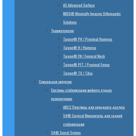
AS Advanced Surface
MIOS® Minimally Invasive Orthopaedic
Solutions
Травмотология
Targon® PH / Proximal Humerus
Targon® H / Humerus
Targon® FN / Femoral Neck
Targon® PFT / Proximal Femur
Targon® TX / Tibia
Спинальная хирургия
Системы стабилизации шейного отдела
позвоночника
ABC2 Пластины для переднего доступа
S4® Cervical Имплантаты для задней
стабилизации
S4® Spinal System