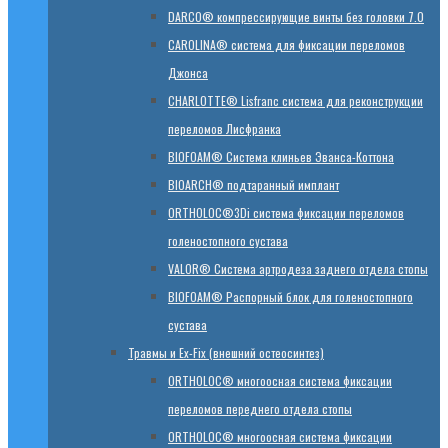
DARCO® компрессирующие винты без головки 7.0
CAROLINA® система для фиксации переломов
Джонса
CHARLOTTE® Lisfranc система для реконструкции
переломов Лисфранка
BIOFOAM® Система клиньев Эванса-Коттона
BIOARCH® подтаранный имплант
ORTHOLOC®3Di система фиксации переломов
голеностопного сустава
VALOR® Система артродеза заднего отдела стопы
BIOFOAM® Распорный блок для голеностопного
сустава
Травмы и Ex-Fix (внешний остеосинтез)
ORTHOLOC® многоосная система фиксации
переломов переднего отдела стопы
ORTHOLOC® многоосная система фиксации