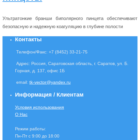
Ультратонкие бранши биполярного пинцета обеспечивают
безопасную и надежную коагуляцию в глубине полости
Контакты
Телефон/Факс: +7 (8452) 33-21-75
Адрес: Россия, Саратовская область, г. Саратов, ул. Б.
Горная, д. 137, офис 1Б
email:
‌tk-vector@‍yandex.ru
Информация / Клиентам
Условия использования
О Нас
Режим работы:
Пн-Пт с 9:00 до 18:00