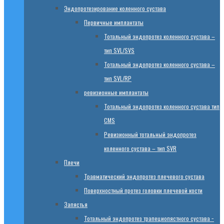
Эндопротезированиe коленного сустава
Первичные имплантаты
Тотальный эндопротез коленного сустава –
тип SVL/SVS
Тотальный эндопротез коленного сустава –
тип SVL/RP
ревизионные имплантаты
Тотальный эндопротез коленного сустава тип
CMS
Ревизионный тотальный эндопротез
коленного сустава – тип SVR
Плечи
Травматический эндопротез плечевого сустава
Поверхностный протез головки плечевой кости
Запястья
Тотальный эндопротез трапециопястного сустава −