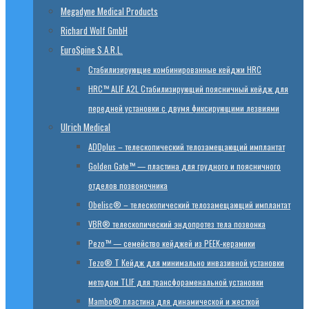
Megadyne Medical Products
Richard Wolf GmbH
EuroSpine S.A.R.L.
Стабилизирующие комбинированные кейджи HRC
HRC™ ALIF A2L Стабилизирующий поясничный кейдж для
передней установки с двумя фиксирующими лезвиями
Ulrich Medical
ADDplus – телескопический телозамещающий имплантат
Golden Gate™ — пластина для грудного и поясничного
отделов позвоночника
Obelisc® – телескопический телозамещающий имплантат
VBR® телескопический эндопротез тела позвонка
Pezo™ — семейство кейджей из PEEK-керамики
Tezo® T Кейдж для минимально инвазивной установки
методом TLIF для трансфораменальной установки
Mambo® пластина для динамической и жесткой