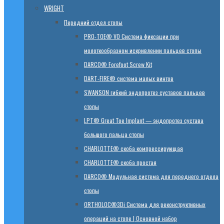
WRIGHT
Передний отдел стопы
PRO-TOE® VO Система фиксации при
молоткообразном искривлении пальцев стопы
DARCO® Forefoot Screw Kit
DART-FIRE® система малых винтов
SWANSON гибкий эндопротез суставов пальцев
стопы
LPT® Great Toe Implant — эндопротез сустава
большого пальца стопы
CHARLOTTE® скоба компрессирующая
CHARLOTTE® скоба простая
DARCO® Модульная система для переднего отдела
стопы
ORTHOLOC®3Di Система для реконструктивных
операций на стопе | Основной набор