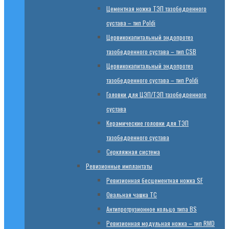
Цементная ножка ТЭП тазобедренного
сустава – тип Poldi
Цервикокапитальный эндопротез
тазобедренного сустава – тип CSB
Цервикокапитальный эндопротез
тазобедренного сустава – тип Poldi
Головки для ЦЭП/ТЭП тазобедренного
сустава
Керамические головки для ТЭП
тазобедренного сустава
Серкляжная система
Ревизионные имплантаты
Ревизионная бесцементная ножка SF
Овальная чашка TC
Антипротрузионное кольцо типа BS
Ревизионная модульная ножка – тип RMD