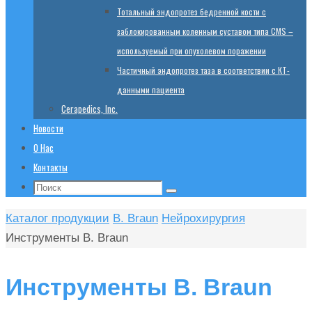
Тотальный эндопротез бедренной кости с
заблокированным коленным суставом типа CMS –
используемый при опухолевом поражении
Частичный эндопротез таза в соответствии с КТ-
данными пациента
Cerapedics, Inc.
Новости
О Нас
Контакты
Поиск:
Поиск
Главная
Каталог продукции
B. Braun
Нейрохирургия
Инструменты B. Braun
Инструменты B. Braun