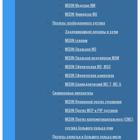
МЕDIN Модулар ММ
МЕDIN Универзал MU
Протезы тазобедренного сустава
Задерживающие корзины и сетки
МЕDIN головки
МЕDIN Овальная MО
МЕDIN Овальная модулярная MOM
МЕDIN Сферическая MS, MSO
МЕDIN Сферическая цементная
МЕDIN Цилиндрический MC-T, MC-S
Силиконовые имплантаты
МЕDIN Временной протез сухожилия
МЕDIN Протез MCP и PIP суставов
МЕDIN Протез карпометакарпального (СМС)
сустава большого пальца руки
Протезы запястья и большого пальца кисти