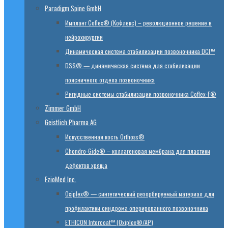
Paradigm Spine GmbH
Имплант Coflex® (Кофлекс) – революционное решение в
нейрохирургии
Динамическая система стабилизации позвоночника DCI™
DSS® — динамическая система для стабилизации
поясничного отдела позвоночника
Ригидные системы стабилизации позвоночника Coflex-F®
Zimmer GmbH
Geistlich Pharma AG
Искусственная кость Orthoss®
Chondro-Gide® – коллагеновая мембрана для пластики
дефектов хряща
FzioMed Inc.
Oxiplex® — синтетический резорбируемый материал для
профилактики синдрома оперированного позвоночника
ETHICON Intercoat™ (Oxiplex®/AP)