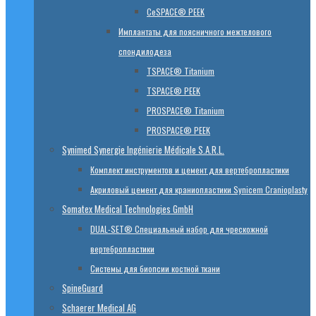
CeSPACE® PEEK
Имплантаты для поясничного межтелового
спондилодеза
TSPACE® Titanium
TSPACE® PEEK
PROSPACE® Titanium
PROSPACE® PEEK
Synimed Synergie Ingénierie Médicale S.A.R.L.
Комплект инструментов и цемент для вертебропластики
Акриловый цемент для краниопластики Synicem Cranioplasty
Somatex Medical Technologies GmbH
DUAL-SET® Специальный набор для чрескожной
вертебропластики
Системы для биопсии костной ткани
SpineGuard
Schaerer Medical AG