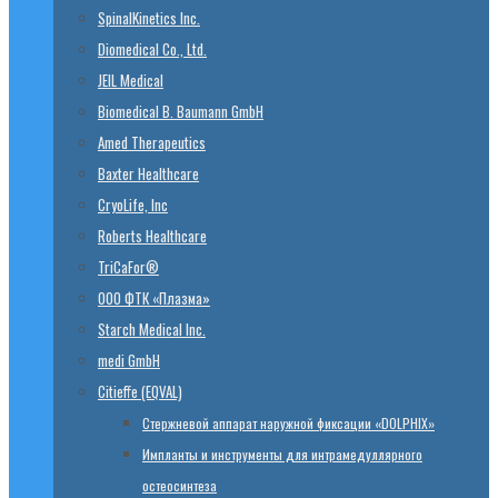
SpinalKinetics Inc.
Diomedical Co., Ltd.
JEIL Medical
Biomedical B. Baumann GmbH
Amed Therapeutics
Baxter Healthcare
CryoLife, Inc
Roberts Healthcare
TriCaFor®
ООО ФТК «Плазма»
Starch Medical Inc.
medi GmbH
Citieffe (EQVAL)
Стержневой аппарат наружной фиксации «DOLPHIX»
Импланты и инструменты для интрамедуллярного
остеосинтеза