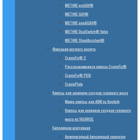
MIETHKE proGAV®
MIETHKE GAV®
MIETHKE paediGAV®
MIETHKE DualSwitch® Valve
MIETHKE ShuntAssistant®
Фиксация костного лоскута
CranioFix® 2
Рассасывающиеся клипсы CranioFix®
CranioFix® PEEK
CranioPlate
Клипсы для аневризм сосудов головного мозга
Микро клипсы для АВМ по Kopitnik
Клипсы для аневризм сосудов головного
мозга по YASARGIL
Биполярная коагуляция
Антипригарный биполярный генератор