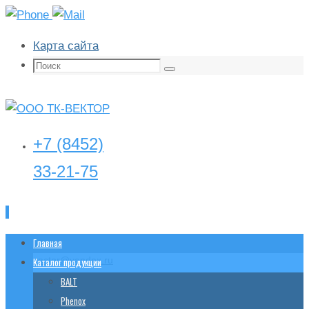
Карта сайта
Поиск:
Поиск
+7 (8452)
33-21-75
Перейти
Главная
tk-
vector@yandex.ru
к
Каталог продукции
содержимому
BALT
Phenox