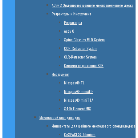
Activ C Эндопротез шейного межпозвонкового диска
Ретракторы и Инструмент
Ретракторы
Activ O
Spine Classics MLD System
CСR-Retractor System
CLR-Retractor System
Система ретракторов SLR
Инструмент
Miaspas® TL
Miaspas® miniALIF
Miaspas® miniTTA
S4® Element MIS
Межтеловой спондилодез
Имплантаты для шейного межтелового спондилодеза
CeSPACE® Titanium