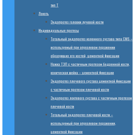
тип T
Локоть
Эндопротез головки лучевой кости
Индивидуальные протезы
Тотальный эндопротез коленного сустава типа CMS –
используемый при опухолевом поражении
образующих его костей, цементной фиксации
Ножка ТЭП с частичным протезом бедренной кости,
коническая шейка – цементной фиксации
Эндопротез плечевого сустава цементной фиксации
с частичным протезом плечевой кости
Эндопротез локтевого сустава с частичным протезом
плечевой кости
Тотальный эндопротез плечевой кости –
используемый при опухолевом поражении,
цементной фиксации