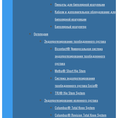
Пинцеты для биполярной коагуляции
Кабели и дополнительное оборудование для
биполярной коагуляции
Биполярный коагулятор
Ортопедия
Эндопротезирование тазобедренного сустава
Bicontact® Универсальная система
эндопротезирования тазобедренного
сустава
Metha® Short Hip Stem
Система эндопротезирования
тазобедренного сустава Excia®
TRJ® Hip Stem System
Эндопротезирование коленного сустава
Columbus® Total Knee System
Columbus® Revision Total Knee System