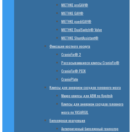
MIETHKE proGAV®
MIETHKE GAV®
MIETHKE paediGAV®
MIETHKE DualSwitch® Valve
MIETHKE ShuntAssistant®
Фиксация костного лоскута
CranioFix® 2
Рассасывающиеся клипсы CranioFix®
CranioFix® PEEK
CranioPlate
Клипсы для аневризм сосудов головного мозга
Микро клипсы для АВМ по Kopitnik
Клипсы для аневризм сосудов головного
мозга по YASARGIL
Биполярная коагуляция
Антипригарный биполярный генератор