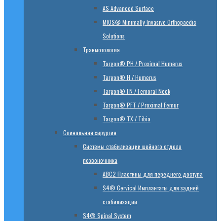
AS Advanced Surface
MIOS® Minimally Invasive Orthopaedic
Solutions
Травмотология
Targon® PH / Proximal Humerus
Targon® H / Humerus
Targon® FN / Femoral Neck
Targon® PFT / Proximal Femur
Targon® TX / Tibia
Спинальная хирургия
Системы стабилизации шейного отдела
позвоночника
ABC2 Пластины для переднего доступа
S4® Cervical Имплантаты для задней
стабилизации
S4® Spinal System