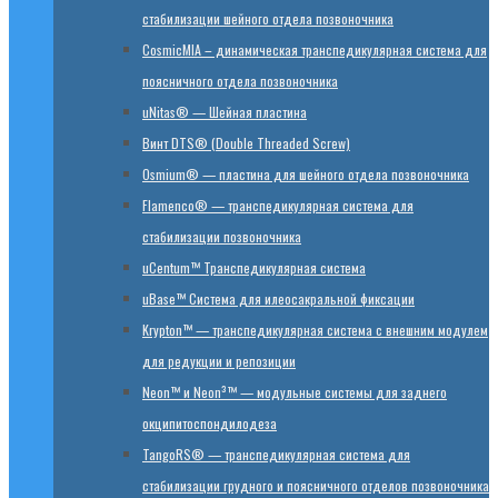
стабилизации шейного отдела позвоночника
CosmicMIA – динамическая транспедикулярная система для
поясничного отдела позвоночника
uNitas® — Шейная пластина
Винт DTS® (Double Threaded Screw)
Osmium® — пластина для шейного отдела позвоночника
Flamenco® — транспедикулярная система для
стабилизации позвоночника
uCentum™ Транспедикулярная система
uBase™ Cистема для илеосакральной фиксации
Krypton™ — транспедикулярная система с внешним модулем
для редукции и репозиции
Neon™ и Neon³™ — модульные системы для заднего
окципитоспондилодеза
TangoRS® — транспедикулярная система для
стабилизации грудного и поясничного отделов позвоночника