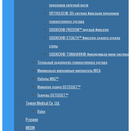
переломов пяточной кости
ORTHOLOC® 3Di система фиксации переломов
голеностопного сустава
SIDEKICK® FREEDOM™ круглый фиксатор
SIDEKICK® STEALTH™ фиксатор заднего отдела
стопы
SIDEKICK® TOMAHAWK® фиксирующая мини-система
Тотальный эндопротез голеностопного сустава
Минимально инвазивные имплантаты MICA
Наборы MIIG™
Инжектор гранул OSTEOSET™
Гранулы OSTEOSET™
Tayeon Medical Co.,Ltd.
Balex
Prospon
MEDIN