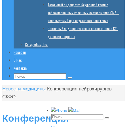
Тотальный эндопротез бедренной кости с
заблокированным коленным суставом типа CMS –
используемый при опухолевом поражении
Частичный эндопротез таза в соответствии с КТ-
данными пациента
Cerapedics, Inc.
Новости
О Нас
Контакты
Поиск:
Поиск
Главная
Новости медицины
Конференция нейрохирургов
СКФО
Конференция
Поиск:
Поиск