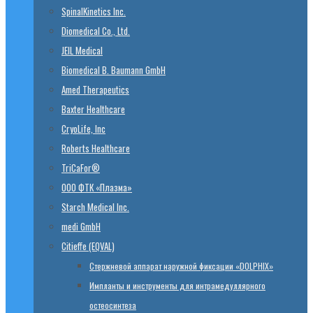
SpinalKinetics Inc.
Diomedical Co., Ltd.
JEIL Medical
Biomedical B. Baumann GmbH
Amed Therapeutics
Baxter Healthcare
CryoLife, Inc
Roberts Healthcare
TriCaFor®
ООО ФТК «Плазма»
Starch Medical Inc.
medi GmbH
Citieffe (EQVAL)
Стержневой аппарат наружной фиксации «DOLPHIX»
Импланты и инструменты для интрамедуллярного
остеосинтеза