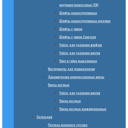
внутрикостномозговые (EN)
Штифты реконструктивные
Штифты реконструктивные короткие
Штифты с ушком
Штифты с ушком Хакеталя
Набор для удаления штифтов
Набор для удаления винтов
Винт и гайка мыщелковые
Инструменты для травматологии
Динамические компрессионные винты
Винты костные
Набор для удаления винтов
Винты костные
Винты костные канюлированные
Ортопедия
Протезы коленного сустава