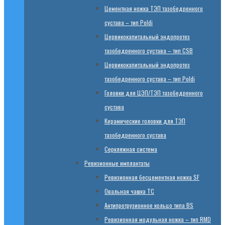
Цементная ножка ТЭП тазобедренного
сустава – тип Poldi
Цервикокапитальный эндопротез
тазобедренного сустава – тип CSB
Цервикокапитальный эндопротез
тазобедренного сустава – тип Poldi
Головки для ЦЭП/ТЭП тазобедренного
сустава
Керамические головки для ТЭП
тазобедренного сустава
Серкляжная система
Ревизионные имплантаты
Ревизионная бесцементная ножка SF
Овальная чашка TC
Антипротрузионное кольцо типа BS
Ревизионная модульная ножка – тип RMD