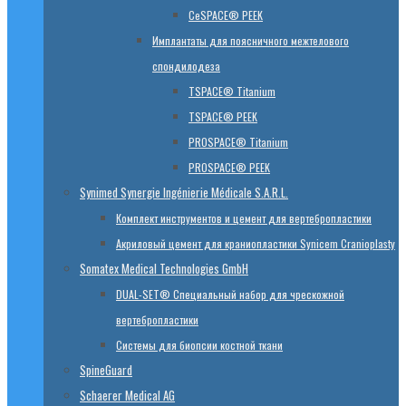
CeSPACE® PEEK
Имплантаты для поясничного межтелового
спондилодеза
TSPACE® Titanium
TSPACE® PEEK
PROSPACE® Titanium
PROSPACE® PEEK
Synimed Synergie Ingénierie Médicale S.A.R.L.
Комплект инструментов и цемент для вертебропластики
Акриловый цемент для краниопластики Synicem Cranioplasty
Somatex Medical Technologies GmbH
DUAL-SET® Специальный набор для чрескожной
вертебропластики
Системы для биопсии костной ткани
SpineGuard
Schaerer Medical AG