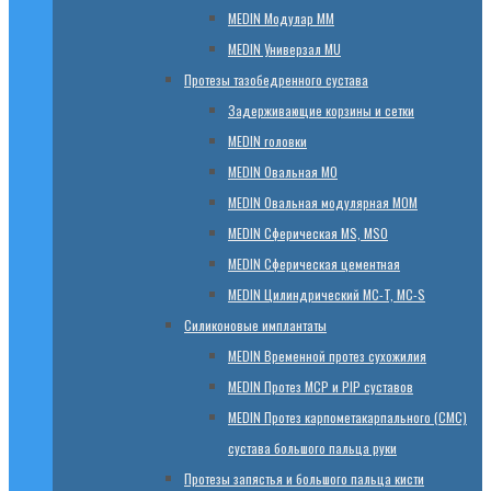
МЕDIN Модулар ММ
МЕDIN Универзал MU
Протезы тазобедренного сустава
Задерживающие корзины и сетки
МЕDIN головки
МЕDIN Овальная MО
МЕDIN Овальная модулярная MOM
МЕDIN Сферическая MS, MSO
МЕDIN Сферическая цементная
МЕDIN Цилиндрический MC-T, MC-S
Силиконовые имплантаты
МЕDIN Временной протез сухожилия
МЕDIN Протез MCP и PIP суставов
МЕDIN Протез карпометакарпального (СМС)
сустава большого пальца руки
Протезы запястья и большого пальца кисти