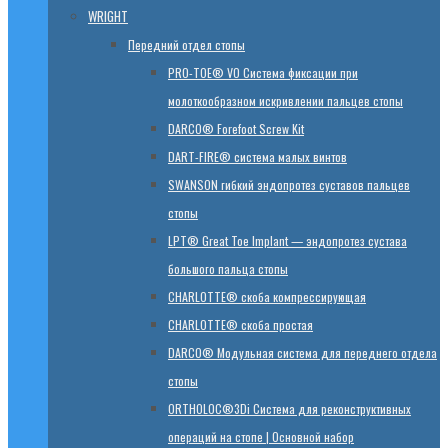
WRIGHT
Передний отдел стопы
PRO-TOE® VO Система фиксации при
молоткообразном искривлении пальцев стопы
DARCO® Forefoot Screw Kit
DART-FIRE® система малых винтов
SWANSON гибкий эндопротез суставов пальцев
стопы
LPT® Great Toe Implant — эндопротез сустава
большого пальца стопы
CHARLOTTE® скоба компрессирующая
CHARLOTTE® скоба простая
DARCO® Модульная система для переднего отдела
стопы
ORTHOLOC®3Di Система для реконструктивных
операций на стопе | Основной набор