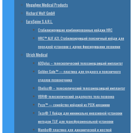
Megadyne Medical Products
Richard Wolf GmbH
EuroSpine S.A.R.L.
Стабилизирующие комбинированные кейджи HRC
HRC™ ALIF A2L Стабилизирующий поясничный кейдж для
передней установки с двумя фиксирующими лезвиями
Ulrich Medical
ADDplus – телескопический телозамещающий имплантат
Golden Gate™ — пластина для грудного и поясничного
отделов позвоночника
Obelisc® – телескопический телозамещающий имплантат
VBR® телескопический эндопротез тела позвонка
Pezo™ — семейство кейджей из PEEK-керамики
Tezo® T Кейдж для минимально инвазивной установки
методом TLIF для трансфораменальной установки
Mambo® пластина для динамической и жесткой