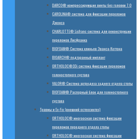
DARCO® компрессирующие винты без головки 7.0
CAROLINA® система для фиксации переломов
Джонса
CHARLOTTE® Lisfranc система для реконструкции
переломов Лисфранка
BIOFOAM® Система клиньев Эванса-Коттона
BIOARCH® подтаранный имплант
ORTHOLOC®3Di система фиксации переломов
голеностопного сустава
VALOR® Система артродеза заднего отдела стопы
BIOFOAM® Распорный блок для голеностопного
сустава
Травмы и Ex-Fix (внешний остеосинтез)
ORTHOLOC® многоосная система фиксации
переломов переднего отдела стопы
ORTHOLOC® многоосная система фиксации