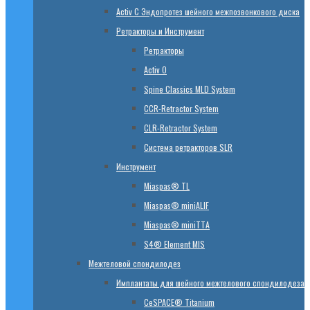
Activ C Эндопротез шейного межпозвонкового диска
Ретракторы и Инструмент
Ретракторы
Activ O
Spine Classics MLD System
CСR-Retractor System
CLR-Retractor System
Система ретракторов SLR
Инструмент
Miaspas® TL
Miaspas® miniALIF
Miaspas® miniTTA
S4® Element MIS
Межтеловой спондилодез
Имплантаты для шейного межтелового спондилодеза
CeSPACE® Titanium