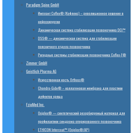
Paradigm Spine GmbH
Имплант Coflex® (Кофлекс) – революционное решение в
нейрохирургии
Динамическая система стабилизации позвоночника DCI™
DSS® — динамическая система для стабилизации
поясничного отдела позвоночника
Ригидные системы стабилизации позвоночника Coflex-F®
Zimmer GmbH
Geistlich Pharma AG
Искусственная кость Orthoss®
Chondro-Gide® – коллагеновая мембрана для пластики
дефектов хряща
FzioMed Inc.
Oxiplex® — синтетический резорбируемый материал для
профилактики синдрома оперированного позвоночника
ETHICON Intercoat™ (Oxiplex®/AP)