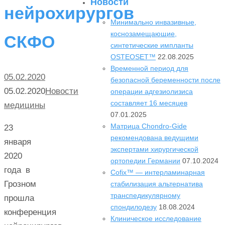
Новости
нейрохирургов
Минимально инвазивные,
коснозамещающие,
СКФО
синтетические импланты
OSTEOSET™
22.08.2025
Временной период для
05.02.2020
безопасной беременности после
05.02.2020
Новости
операции адгезиолизиса
составляет 16 месяцев
медицины
07.01.2025
Матрица Chondro-Gide
23
рекомендована ведущими
января
экспертами хирургической
2020
ортопедии Германии
07.10.2024
года в
Cofix™ — интерламинарная
Грозном
стабилизация альтернатива
транспедикулярному
прошла
спондилодезу
18.08.2024
конференция
Клиническое исследование