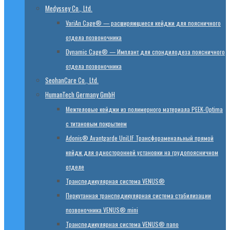
Medyssey Co., Ltd.
VariAn Cage® — расширяющиеся кейджи для поясничного
отдела позвоночника
Dynamic Cage® — Имплант для спондилодеза поясничного
отдела позвоночника
SeohanCare Co., Ltd.
HumanTech Germany GmbH
Mежтеловые кейджи из полимерного материала PEEK-Optima
с титановым покрытием
Adonis® Avantgarde UniLIF Трансфораменальный прямой
кейдж для односторонней установки на грудопоясничном
отделе
Транспедикулярная система VENUS®
Перкутанная транспедикулярная система стабилизации
позвоночника VENUS® mini
Транспедикулярная система VENUS® nano