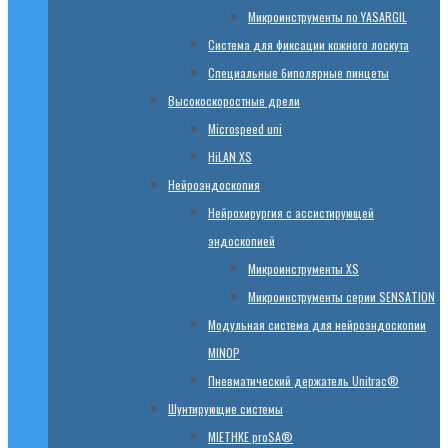
Микроинструменты по YASARGIL
Система для фиксации кожного лоскута
Специальные биполярные пинцеты
Высокоскоростные дрели
Microspeed uni
HiLAN XS
Нейроэндоскопия
Нейрохирургия с ассистирующей
эндоскопией
Микроинструменты XS
Микроинструменты серии SENSATION
Модульная система для нейроэндоскопии
MINOP
Пневматический держатель Unitrac®
Шунтирующие системы
MIETHKE proSA®