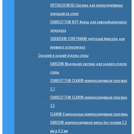
ORTHOLOC®3Di Система для реконструктивных
операций на стопе
CHARLOTTE® MTP фрезы для плюснефалангового
артродеза
SIDEKICK® CORETRAK® трубчатый фиксатор для
внешнего остеосинтеза
Средний и задний отделы стопы
DARCO® Модульная система для заднего отдела
стопы
CHARLOTTE® CLAW® компрессирующая пластина
2.7
CHARLOTTE® CLAW® компрессирующая пластина
3.5
CLAW® II многоосные компрессирующие пластины
DARCO® компрессирующие винты без головки 3.2
мм и 4.3 мм