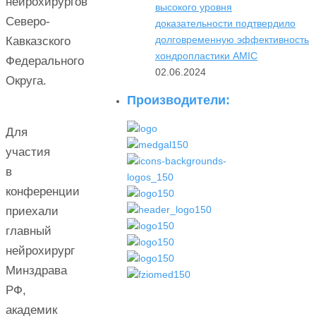
нейрохирургов
высокого уровня
Северо-
доказательности подтвердило
долговременную эффективность
Кавказского
хондропластики AMIC
Федерального
02.06.2024
Округа.
Производители:
⠀
Для
участия
в
конференции
приехали
главный
нейрохирург
Минздрава
РФ,
академик