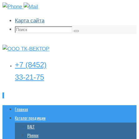
Карта сайта
Поиск:
Поиск
+7 (8452)
33-21-75
Перейти
Главная
tk-
vector@yandex.ru
к
Каталог продукции
содержимому
BALT
Phenox