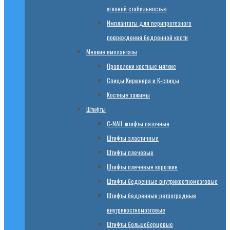
угловой стабильностью
Имплантаты для перипротезного
повреждения бедренной кости
Мелкие имплантаты
Проволоки костные мягкие
Спицы Киршнера и К-спицы
Костные зажимы
Штифты
C-NAIL штифты пяточные
Штифты эластичные
Штифты плечевые
Штифты плечевые короткие
Штифты бедренные внутрикостномозговые
Штифты бедренные ретроградные
внутрикостномозговые
Штифты большеберцовые