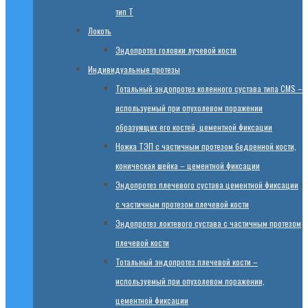
тип T
Локоть
Эндопротез головки лучевой кости
Индивидуальные протезы
Тотальный эндопротез коленного сустава типа CMS –
используемый при опухолевом поражении
образующих его костей, цементной фиксации
Ножка ТЭП с частичным протезом бедренной кости,
коническая шейка – цементной фиксации
Эндопротез плечевого сустава цементной фиксации
с частичным протезом плечевой кости
Эндопротез локтевого сустава с частичным протезом
плечевой кости
Тотальный эндопротез плечевой кости –
используемый при опухолевом поражении,
цементной фиксации