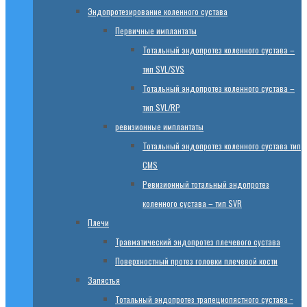
Эндопротезированиe коленного сустава
Первичные имплантаты
Тотальный эндопротез коленного сустава –
тип SVL/SVS
Тотальный эндопротез коленного сустава –
тип SVL/RP
ревизионные имплантаты
Тотальный эндопротез коленного сустава тип
CMS
Ревизионный тотальный эндопротез
коленного сустава – тип SVR
Плечи
Травматический эндопротез плечевого сустава
Поверхностный протез головки плечевой кости
Запястья
Тотальный эндопротез трапециопястного сустава −