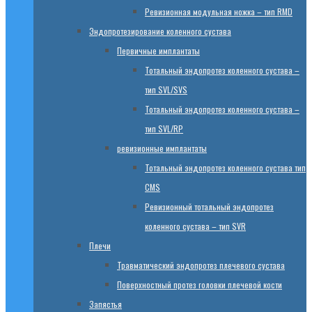
Ревизионная модульная ножка – тип RMD
Эндопротезированиe коленного сустава
Первичные имплантаты
Тотальный эндопротез коленного сустава –
тип SVL/SVS
Тотальный эндопротез коленного сустава –
тип SVL/RP
ревизионные имплантаты
Тотальный эндопротез коленного сустава тип
CMS
Ревизионный тотальный эндопротез
коленного сустава – тип SVR
Плечи
Травматический эндопротез плечевого сустава
Поверхностный протез головки плечевой кости
Запястья