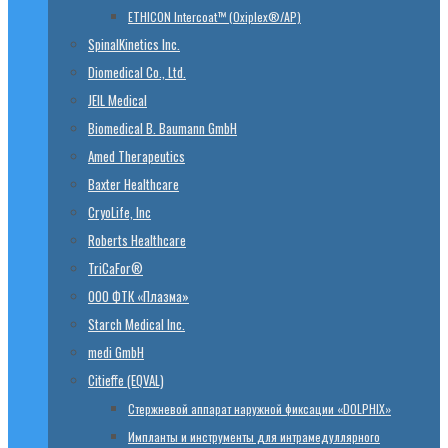
ETHICON Intercoat™ (Oxiplex®/AP)
SpinalKinetics Inc.
Diomedical Co., Ltd.
JEIL Medical
Biomedical B. Baumann GmbH
Amed Therapeutics
Baxter Healthcare
CryoLife, Inc
Roberts Healthcare
TriCaFor®
ООО ФТК «Плазма»
Starch Medical Inc.
medi GmbH
Citieffe (EQVAL)
Стержневой аппарат наружной фиксации «DOLPHIX»
Импланты и инструменты для интрамедуллярного