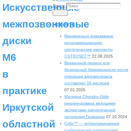
Искусственные
Поиск:
Поиск
межпозвонковые
Новости
Минимально инвазивные,
диски
коснозамещающие,
синтетические импланты
М6
OSTEOSET™
22.08.2025
Временной период для
безопасной беременности после
в
операции адгезиолизиса
составляет 16 месяцев
практике
07.01.2025
Матрица Chondro-Gide
рекомендована ведущими
Иркутской
экспертами хирургической
ортопедии Германии
07.10.2024
областной
Cofix™ — интерламинарная
стабилизация альтернатива