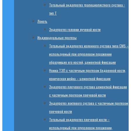
Тотальный эндопротез трапециопястного сустава −
тип T
Локоть
Эндопротез головки лучевой кости
Индивидуальные протезы
Тотальный эндопротез коленного сустава типа CMS –
используемый при опухолевом поражении
образующих его костей, цементной фиксации
Ножка ТЭП с частичным протезом бедренной кости,
коническая шейка – цементной фиксации
Эндопротез плечевого сустава цементной фиксации
с частичным протезом плечевой кости
Эндопротез локтевого сустава с частичным протезом
плечевой кости
Тотальный эндопротез плечевой кости –
используемый при опухолевом поражении,