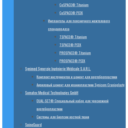
CeSPACE® Titanium
CeSPACE® PEEK
Имплантаты для поясничного межтелового
спондилодеза
TSPACE® Titanium
TSPACE® PEEK
PROSPACE® Titanium
PROSPACE® PEEK
Synimed Synergie Ingénierie Médicale S.A.R.L.
Комплект инструментов и цемент для вертебропластики
Акриловый цемент для краниопластики Synicem Cranioplasty
Somatex Medical Technologies GmbH
DUAL-SET® Специальный набор для чрескожной
вертебропластики
Системы для биопсии костной ткани
SpineGuard