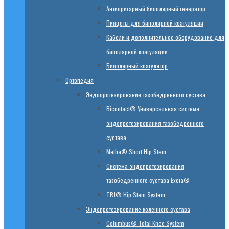
Антипригарный биполярный генератор
Пинцеты для биполярной коагуляции
Кабели и дополнительное оборудование для
биполярной коагуляции
Биполярный коагулятор
Ортопедия
Эндопротезирование тазобедренного сустава
Bicontact® Универсальная система
эндопротезирования тазобедренного
сустава
Metha® Short Hip Stem
Система эндопротезирования
тазобедренного сустава Excia®
TRJ® Hip Stem System
Эндопротезирование коленного сустава
Columbus® Total Knee System