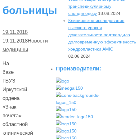
транспедикулярному
больницы
спондилодезу
18.08.2024
Клиническое исследование
высокого уровня
19.11.2018
доказательности подтвердило
19.11.2018
Новости
долговременную эффективность
хондропластики AMIC
медицины
02.06.2024
На
Производители:
базе
ГБУЗ
Иркутской
ордена
«Знак
почета»
областной
клинической