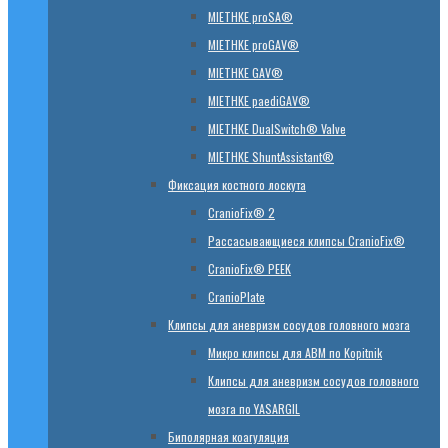
MIETHKE proSA®
MIETHKE proGAV®
MIETHKE GAV®
MIETHKE paediGAV®
MIETHKE DualSwitch® Valve
MIETHKE ShuntAssistant®
Фиксация костного лоскута
CranioFix® 2
Рассасывающиеся клипсы CranioFix®
CranioFix® PEEK
CranioPlate
Клипсы для аневризм сосудов головного мозга
Микро клипсы для АВМ по Kopitnik
Клипсы для аневризм сосудов головного
мозга по YASARGIL
Биполярная коагуляция