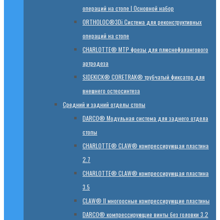
операций на стопе | Основной набор
ORTHOLOC®3Di Система для реконструктивных
операций на стопе
CHARLOTTE® MTP фрезы для плюснефалангового
артродеза
SIDEKICK® CORETRAK® трубчатый фиксатор для
внешнего остеосинтеза
Средний и задний отделы стопы
DARCO® Модульная система для заднего отдела
стопы
CHARLOTTE® CLAW® компрессирующая пластина
2.7
CHARLOTTE® CLAW® компрессирующая пластина
3.5
CLAW® II многоосные компрессирующие пластины
DARCO® компрессирующие винты без головки 3.2