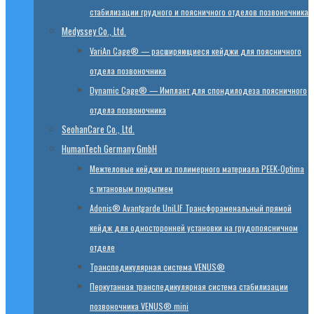
стабилизации грудного и поясничного отделов позвоночника
Medyssey Co., Ltd.
VariAn Cage® — расширяющиеся кейджи для поясничного
отдела позвоночника
Dynamic Cage® — Имплант для спондилодеза поясничного
отдела позвоночника
SeohanCare Co., Ltd.
HumanTech Germany GmbH
Mежтеловые кейджи из полимерного материала PEEK-Optima
с титановым покрытием
Adonis® Avantgarde UniLIF Трансфораменальный прямой
кейдж для односторонней установки на грудопоясничном
отделе
Транспедикулярная система VENUS®
Перкутанная транспедикулярная система стабилизации
позвоночника VENUS® mini