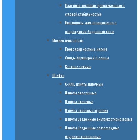
Пластины локтевые проксимальные с
угловой стабильностью
Имплантаты для перипротезного
повреждения бедренной кости
Мелкие имплантаты
Проволоки костные мягкие
Спицы Киршнера и К-спицы
Костные зажимы
Штифты
C-NAIL штифты пяточные
Штифты эластичные
Штифты плечевые
Штифты плечевые короткие
Штифты бедренные внутрикостномозговые
Штифты бедренные ретроградные
внутрикостномозговые