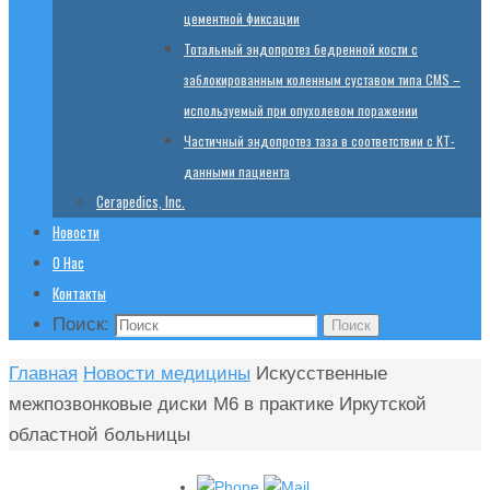
цементной фиксации
Тотальный эндопротез бедренной кости с
заблокированным коленным суставом типа CMS –
используемый при опухолевом поражении
Частичный эндопротез таза в соответствии с КТ-
данными пациента
Cerapedics, Inc.
Новости
О Нас
Контакты
Поиск:
Поиск
Главная
Новости медицины
Искусственные
межпозвонковые диски М6 в практике Иркутской
областной больницы