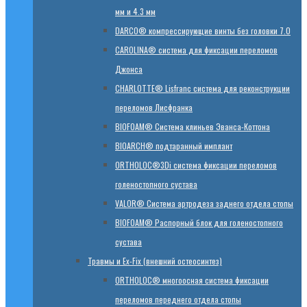
мм и 4.3 мм
DARCO® компрессирующие винты без головки 7.0
CAROLINA® система для фиксации переломов
Джонса
CHARLOTTE® Lisfranc система для реконструкции
переломов Лисфранка
BIOFOAM® Система клиньев Эванса-Коттона
BIOARCH® подтаранный имплант
ORTHOLOC®3Di система фиксации переломов
голеностопного сустава
VALOR® Система артродеза заднего отдела стопы
BIOFOAM® Распорный блок для голеностопного
сустава
Травмы и Ex-Fix (внешний остеосинтез)
ORTHOLOC® многоосная система фиксации
переломов переднего отдела стопы