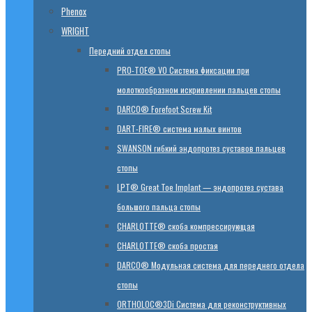
Phenox
WRIGHT
Передний отдел стопы
PRO-TOE® VO Система фиксации при
молоткообразном искривлении пальцев стопы
DARCO® Forefoot Screw Kit
DART-FIRE® система малых винтов
SWANSON гибкий эндопротез суставов пальцев
стопы
LPT® Great Toe Implant — эндопротез сустава
большого пальца стопы
CHARLOTTE® скоба компрессирующая
CHARLOTTE® скоба простая
DARCO® Модульная система для переднего отдела
стопы
ORTHOLOC®3Di Система для реконструктивных