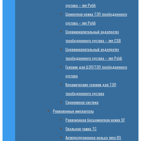
сустава – тип Poldi
Цементная ножка ТЭП тазобедренного
сустава – тип Poldi
Цервикокапитальный эндопротез
тазобедренного сустава – тип CSB
Цервикокапитальный эндопротез
тазобедренного сустава – тип Poldi
Головки для ЦЭП/ТЭП тазобедренного
сустава
Керамические головки для ТЭП
тазобедренного сустава
Серкляжная система
Ревизионные имплантаты
Ревизионная бесцементная ножка SF
Овальная чашка TC
Антипротрузионное кольцо типа BS