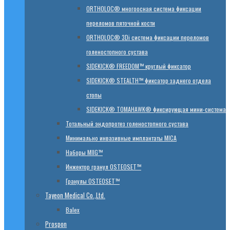
ORTHOLOC® многоосная система фиксации
переломов пяточной кости
ORTHOLOC® 3Di система фиксации переломов
голеностопного сустава
SIDEKICK® FREEDOM™ круглый фиксатор
SIDEKICK® STEALTH™ фиксатор заднего отдела
стопы
SIDEKICK® TOMAHAWK® фиксирующая мини-система
Тотальный эндопротез голеностопного сустава
Минимально инвазивные имплантаты MICA
Наборы MIIG™
Инжектор гранул OSTEOSET™
Гранулы OSTEOSET™
Tayeon Medical Co.,Ltd.
Balex
Prospon