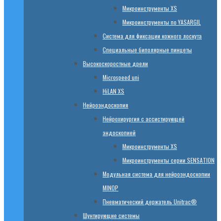
Микроинструменты XS
Микроинструменты по YASARGIL
Система для фиксации кожного лоскута
Специальные биполярные пинцеты
Высокоскоростные дрели
Microspeed uni
HiLAN XS
Нейроэндоскопия
Нейрохирургия с ассистирующей
эндоскопией
Микроинструменты XS
Микроинструменты серии SENSATION
Модульная система для нейроэндоскопии
MINOP
Пневматический держатель Unitrac®
Шунтирующие системы