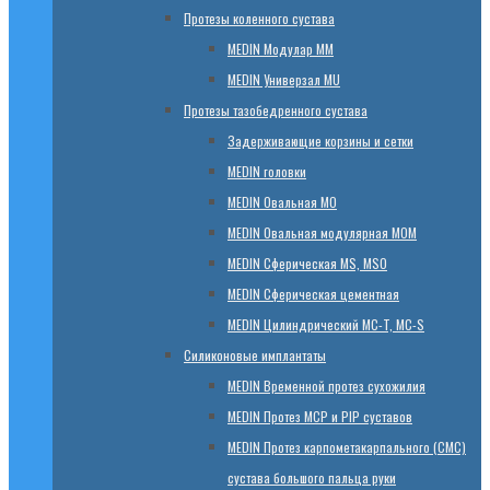
Протезы коленного сустава
МЕDIN Модулар ММ
МЕDIN Универзал MU
Протезы тазобедренного сустава
Задерживающие корзины и сетки
МЕDIN головки
МЕDIN Овальная MО
МЕDIN Овальная модулярная MOM
МЕDIN Сферическая MS, MSO
МЕDIN Сферическая цементная
МЕDIN Цилиндрический MC-T, MC-S
Силиконовые имплантаты
МЕDIN Временной протез сухожилия
МЕDIN Протез MCP и PIP суставов
МЕDIN Протез карпометакарпального (СМС)
сустава большого пальца руки