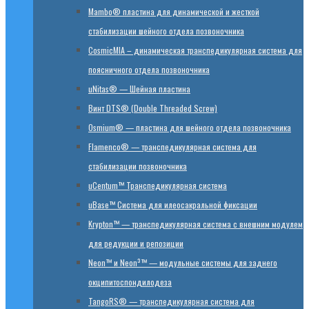
Mambo® пластина для динамической и жесткой
стабилизации шейного отдела позвоночника
CosmicMIA – динамическая транспедикулярная система для
поясничного отдела позвоночника
uNitas® — Шейная пластина
Винт DTS® (Double Threaded Screw)
Osmium® — пластина для шейного отдела позвоночника
Flamenco® — транспедикулярная система для
стабилизации позвоночника
uCentum™ Транспедикулярная система
uBase™ Cистема для илеосакральной фиксации
Krypton™ — транспедикулярная система с внешним модулем
для редукции и репозиции
Neon™ и Neon³™ — модульные системы для заднего
окципитоспондилодеза
TangoRS® — транспедикулярная система для