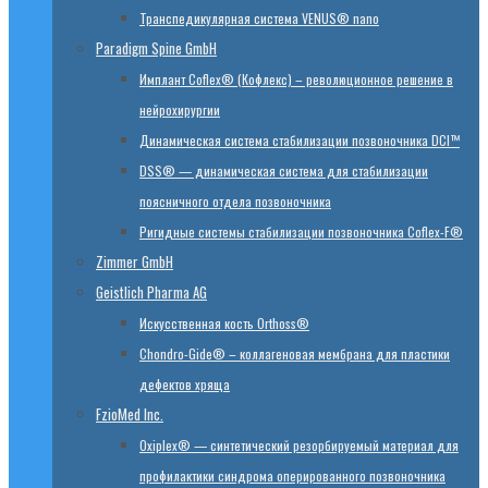
Транспедикулярная система VENUS® nano
Paradigm Spine GmbH
Имплант Coflex® (Кофлекс) – революционное решение в
нейрохирургии
Динамическая система стабилизации позвоночника DCI™
DSS® — динамическая система для стабилизации
поясничного отдела позвоночника
Ригидные системы стабилизации позвоночника Coflex-F®
Zimmer GmbH
Geistlich Pharma AG
Искусственная кость Orthoss®
Chondro-Gide® – коллагеновая мембрана для пластики
дефектов хряща
FzioMed Inc.
Oxiplex® — синтетический резорбируемый материал для
профилактики синдрома оперированного позвоночника