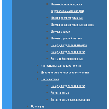
Штифты большеберцовые
внутрикостномозговые (EN)
Штифты реконструктивные
Штифты реконструктивные короткие
Штифты с ушком
Штифты с ушком Хакеталя
Набор для удаления штифтов
Набор для удаления винтов
Винт и гайка мыщелковые
Инструменты для травматологии
Динамические компрессионные винты
Винты костные
Набор для удаления винтов
Винты костные
Винты костные канюлированные
Ортопедия