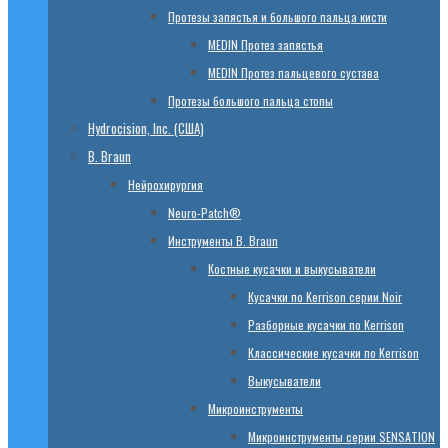
Протезы запястья и большого пальца кисти
МЕDIN Протез запястья
МЕDIN Протез пальцевого сустава
Протезы большого пальца стопы
Hydrocision, Inc. (США)
B. Braun
Нейрохирургия
Neuro-Patch®
Инструменты B. Braun
Костные кусачки и выкусыватели
Кусачки по Kerrison серии Noir
Разборные кусачки по Kerrison
Классические кусачки по Kerrison
Выкусыватели
Микроинструменты
Микроинструменты серии SENSATION