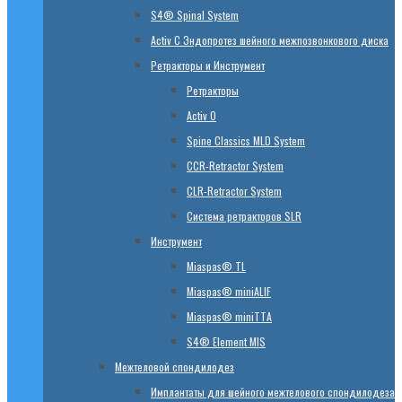
S4® Spinal System
Activ C Эндопротез шейного межпозвонкового диска
Ретракторы и Инструмент
Ретракторы
Activ O
Spine Classics MLD System
CСR-Retractor System
CLR-Retractor System
Система ретракторов SLR
Инструмент
Miaspas® TL
Miaspas® miniALIF
Miaspas® miniTTA
S4® Element MIS
Межтеловой спондилодез
Имплантаты для шейного межтелового спондилодеза