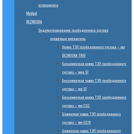
остеосинтеза
Medgal
BEZNOSKA
Эндопротезированиe тазобедренного сустава
первичные имплантаты
Ножка ТЭП тазобедренного сустава – тип
BEZNOSKA TRIO
Бесцементная ножка ТЭП тазобедренного
сустава – типа SF
Бесцементная чашка ТЭП тазобедренного
сустава – тип SF
Бесцементная ножка ТЭП тазобедренного
сустава – тип CSC
Цементная чашка ТЭП тазобедренного
сустава – тип 02/II
Цементная чашка ТЭП тазобедренного