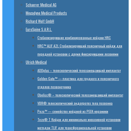
Schaerer Medical AG
Megadyne Medical Products
Richard Wolf GmbH
EuroSpine S.A.R.L.
Стабилизирующие комбинированные кейджи HRC
HRC™ ALIF A2L Стабилизирующий поясничный кейдж для
передней установки с двумя фиксирующими лезвиями
Ulrich Medical
ADDplus – телескопический телозамещающий имплантат
Golden Gate™ — пластина для грудного и поясничного
отделов позвоночника
Obelisc® – телескопический телозамещающий имплантат
VBR® телескопический эндопротез тела позвонка
Pezo™ — семейство кейджей из PEEK-керамики
Tezo® T Кейдж для минимально инвазивной установки
методом TLIF для трансфораменальной установки