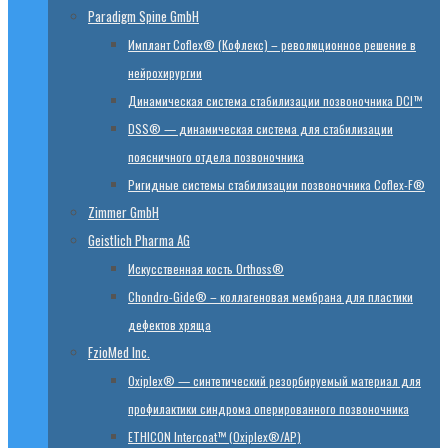
Paradigm Spine GmbH
Имплант Coflex® (Кофлекс) – революционное решение в
нейрохирургии
Динамическая система стабилизации позвоночника DCI™
DSS® — динамическая система для стабилизации
поясничного отдела позвоночника
Ригидные системы стабилизации позвоночника Coflex-F®
Zimmer GmbH
Geistlich Pharma AG
Искусственная кость Orthoss®
Chondro-Gide® – коллагеновая мембрана для пластики
дефектов хряща
FzioMed Inc.
Oxiplex® — синтетический резорбируемый материал для
профилактики синдрома оперированного позвоночника
ETHICON Intercoat™ (Oxiplex®/AP)