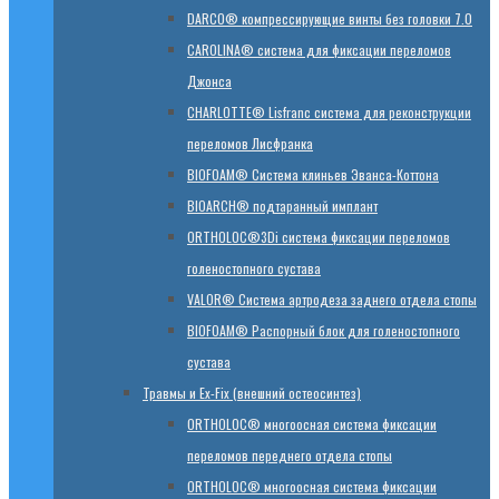
DARCO® компрессирующие винты без головки 7.0
CAROLINA® система для фиксации переломов
Джонса
CHARLOTTE® Lisfranc система для реконструкции
переломов Лисфранка
BIOFOAM® Система клиньев Эванса-Коттона
BIOARCH® подтаранный имплант
ORTHOLOC®3Di система фиксации переломов
голеностопного сустава
VALOR® Система артродеза заднего отдела стопы
BIOFOAM® Распорный блок для голеностопного
сустава
Травмы и Ex-Fix (внешний остеосинтез)
ORTHOLOC® многоосная система фиксации
переломов переднего отдела стопы
ORTHOLOC® многоосная система фиксации