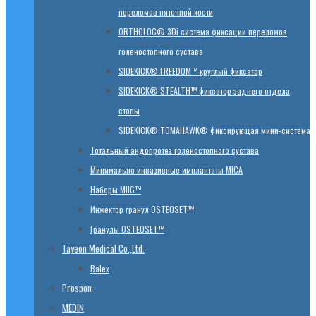
переломов пяточной кости
ORTHOLOC® 3Di система фиксации переломов
голеностопного сустава
SIDEKICK® FREEDOM™ круглый фиксатор
SIDEKICK® STEALTH™ фиксатор заднего отдела
стопы
SIDEKICK® TOMAHAWK® фиксирующая мини-система
Тотальный эндопротез голеностопного сустава
Минимально инвазивные имплантаты MICA
Наборы MIIG™
Инжектор гранул OSTEOSET™
Гранулы OSTEOSET™
Tayeon Medical Co.,Ltd.
Balex
Prospon
MEDIN