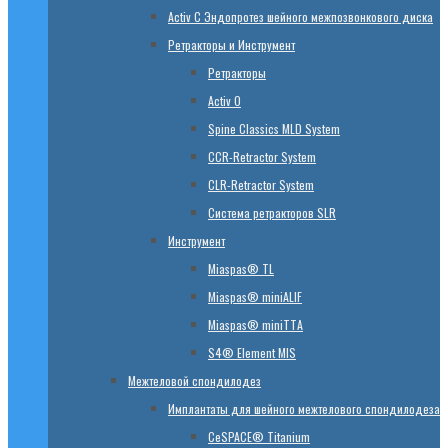
Activ C Эндопротез шейного межпозвонкового диска
Ретракторы и Инструмент
Ретракторы
Activ O
Spine Classics MLD System
CСR-Retractor System
CLR-Retractor System
Система ретракторов SLR
Инструмент
Miaspas® TL
Miaspas® miniALIF
Miaspas® miniTTA
S4® Element MIS
Межтеловой спондилодез
Имплантаты для шейного межтелового спондилодеза
CeSPACE® Titanium