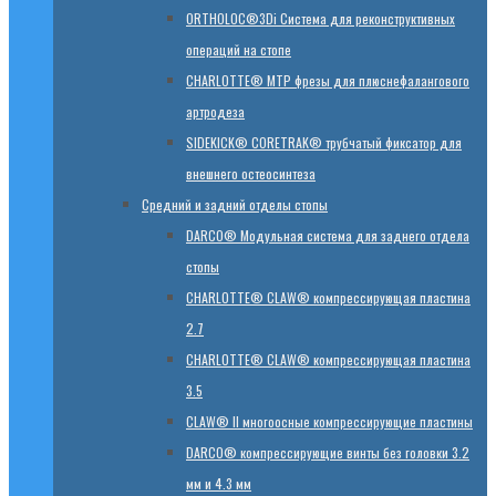
ORTHOLOC®3Di Система для реконструктивных
операций на стопе
CHARLOTTE® MTP фрезы для плюснефалангового
артродеза
SIDEKICK® CORETRAK® трубчатый фиксатор для
внешнего остеосинтеза
Средний и задний отделы стопы
DARCO® Модульная система для заднего отдела
стопы
CHARLOTTE® CLAW® компрессирующая пластина
2.7
CHARLOTTE® CLAW® компрессирующая пластина
3.5
CLAW® II многоосные компрессирующие пластины
DARCO® компрессирующие винты без головки 3.2
мм и 4.3 мм