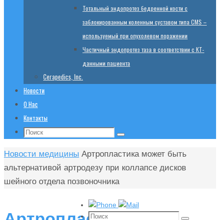
Тотальный эндопротез бедренной кости с
заблокированным коленным суставом типа CMS –
используемый при опухолевом поражении
Частичный эндопротез таза в соответствии с КТ-
данными пациента
Cerapedics, Inc.
Новости
О Нас
Контакты
Поиск:
Поиск
Главная
Новости медицины
Артропластика может быть
альтернативой артродезу при коллапсе дисков
шейного отдела позвоночника
Артропластика
Поиск: