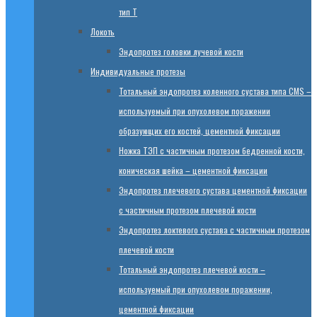
тип T
Локоть
Эндопротез головки лучевой кости
Индивидуальные протезы
Тотальный эндопротез коленного сустава типа CMS –
используемый при опухолевом поражении
образующих его костей, цементной фиксации
Ножка ТЭП с частичным протезом бедренной кости,
коническая шейка – цементной фиксации
Эндопротез плечевого сустава цементной фиксации
с частичным протезом плечевой кости
Эндопротез локтевого сустава с частичным протезом
плечевой кости
Тотальный эндопротез плечевой кости –
используемый при опухолевом поражении,
цементной фиксации