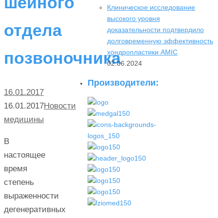
шейного
Клиническое исследование
высокого уровня
отдела
доказательности подтвердило
долговременную эффективность
хондропластики AMIC
позвоночника
02.06.2024
Производители:
16.01.2017
16.01.2017
Новости
медицины
В
настоящее
время
степень
выраженности
дегенеративных