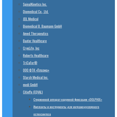
SpinalKinetics Inc.
Diomedical Co., Ltd.
JEIL Medical
Biomedical B. Baumann GmbH
Amed Therapeutics
Baxter Healthcare
CryoLife, Inc
Roberts Healthcare
TriCaFor®
ООО ФТК «Плазма»
Starch Medical Inc.
medi GmbH
Citieffe (EQVAL)
Стержневой аппарат наружной фиксации «DOLPHIX»
Импланты и инструменты для интрамедуллярного
остеосинтеза