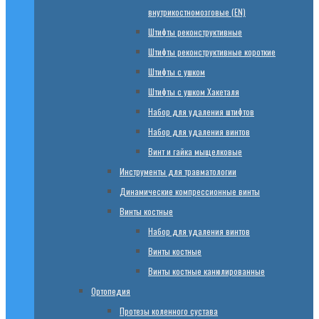
внутрикостномозговые (EN)
Штифты реконструктивные
Штифты реконструктивные короткие
Штифты с ушком
Штифты с ушком Хакеталя
Набор для удаления штифтов
Набор для удаления винтов
Винт и гайка мыщелковые
Инструменты для травматологии
Динамические компрессионные винты
Винты костные
Набор для удаления винтов
Винты костные
Винты костные канюлированные
Ортопедия
Протезы коленного сустава