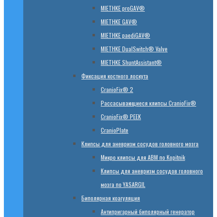
MIETHKE proGAV®
MIETHKE GAV®
MIETHKE paediGAV®
MIETHKE DualSwitch® Valve
MIETHKE ShuntAssistant®
Фиксация костного лоскута
CranioFix® 2
Рассасывающиеся клипсы CranioFix®
CranioFix® PEEK
CranioPlate
Клипсы для аневризм сосудов головного мозга
Микро клипсы для АВМ по Kopitnik
Клипсы для аневризм сосудов головного
мозга по YASARGIL
Биполярная коагуляция
Антипригарный биполярный генератор