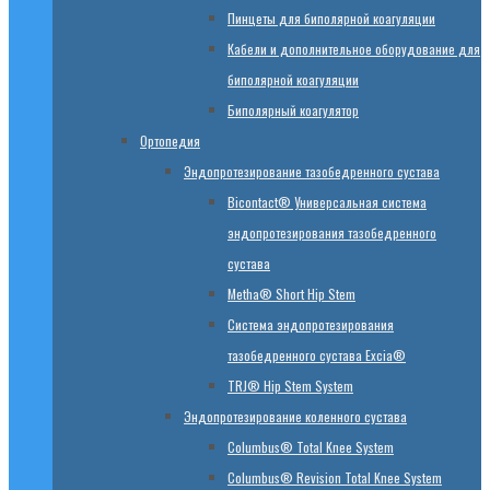
Пинцеты для биполярной коагуляции
Кабели и дополнительное оборудование для
биполярной коагуляции
Биполярный коагулятор
Ортопедия
Эндопротезирование тазобедренного сустава
Bicontact® Универсальная система
эндопротезирования тазобедренного
сустава
Metha® Short Hip Stem
Система эндопротезирования
тазобедренного сустава Excia®
TRJ® Hip Stem System
Эндопротезирование коленного сустава
Columbus® Total Knee System
Columbus® Revision Total Knee System