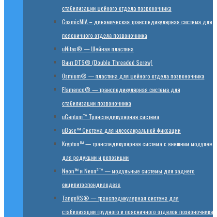
стабилизации шейного отдела позвоночника
CosmicMIA – динамическая транспедикулярная система для
поясничного отдела позвоночника
uNitas® — Шейная пластина
Винт DTS® (Double Threaded Screw)
Osmium® — пластина для шейного отдела позвоночника
Flamenco® — транспедикулярная система для
стабилизации позвоночника
uCentum™ Транспедикулярная система
uBase™ Cистема для илеосакральной фиксации
Krypton™ — транспедикулярная система с внешним модулем
для редукции и репозиции
Neon™ и Neon³™ — модульные системы для заднего
окципитоспондилодеза
TangoRS® — транспедикулярная система для
стабилизации грудного и поясничного отделов позвоночника