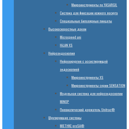
Микроинструменты по YASARGIL
Система для фиксации кожного лоскута
Специальные биполярные пинцеты
Высокоскоростные дрели
Microspeed uni
HiLAN XS
Нейроэндоскопия
Нейрохирургия с ассистирующей
эндоскопией
Микроинструменты XS
Микроинструменты серии SENSATION
Модульная система для нейроэндоскопии
MINOP
Пневматический держатель Unitrac®
Шунтирующие системы
MIETHKE proSA®