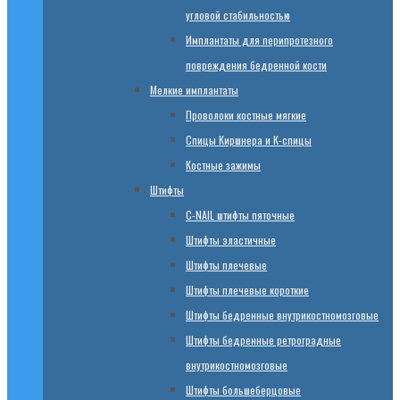
угловой стабильностью
Имплантаты для перипротезного
повреждения бедренной кости
Мелкие имплантаты
Проволоки костные мягкие
Спицы Киршнера и К-спицы
Костные зажимы
Штифты
C-NAIL штифты пяточные
Штифты эластичные
Штифты плечевые
Штифты плечевые короткие
Штифты бедренные внутрикостномозговые
Штифты бедренные ретроградные
внутрикостномозговые
Штифты большеберцовые