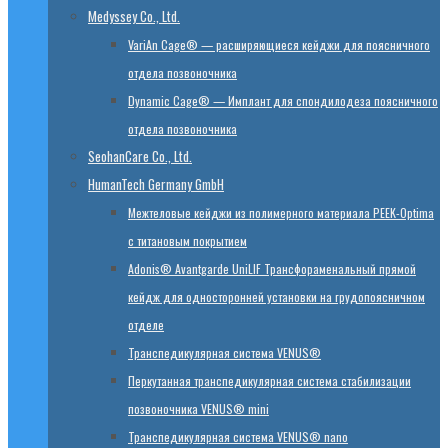
Medyssey Co., Ltd.
VariAn Cage® — расширяющиеся кейджи для поясничного
отдела позвоночника
Dynamic Cage® — Имплант для спондилодеза поясничного
отдела позвоночника
SeohanCare Co., Ltd.
HumanTech Germany GmbH
Mежтеловые кейджи из полимерного материала PEEK-Optima
с титановым покрытием
Adonis® Avantgarde UniLIF Трансфораменальный прямой
кейдж для односторонней установки на грудопоясничном
отделе
Транспедикулярная система VENUS®
Перкутанная транспедикулярная система стабилизации
позвоночника VENUS® mini
Транспедикулярная система VENUS® nano