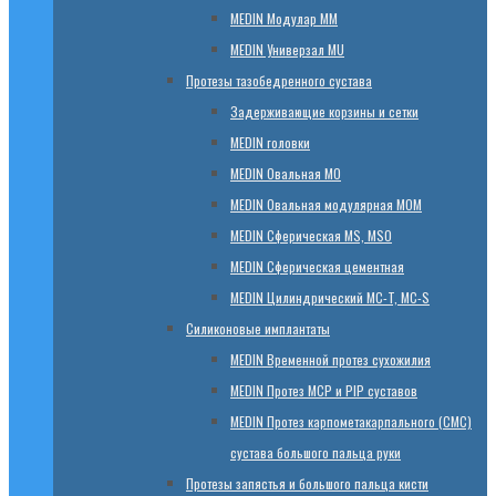
МЕDIN Модулар ММ
МЕDIN Универзал MU
Протезы тазобедренного сустава
Задерживающие корзины и сетки
МЕDIN головки
МЕDIN Овальная MО
МЕDIN Овальная модулярная MOM
МЕDIN Сферическая MS, MSO
МЕDIN Сферическая цементная
МЕDIN Цилиндрический MC-T, MC-S
Силиконовые имплантаты
МЕDIN Временной протез сухожилия
МЕDIN Протез MCP и PIP суставов
МЕDIN Протез карпометакарпального (СМС)
сустава большого пальца руки
Протезы запястья и большого пальца кисти