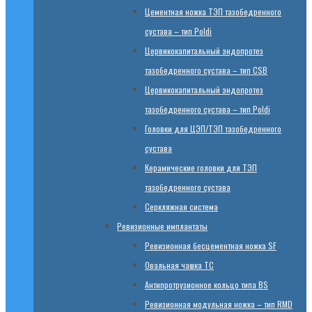
Цементная ножка ТЭП тазобедренного
сустава – тип Poldi
Цервикокапитальный эндопротез
тазобедренного сустава – тип CSB
Цервикокапитальный эндопротез
тазобедренного сустава – тип Poldi
Головки для ЦЭП/ТЭП тазобедренного
сустава
Керамические головки для ТЭП
тазобедренного сустава
Серкляжная система
Ревизионные имплантаты
Ревизионная бесцементная ножка SF
Овальная чашка TC
Антипротрузионное кольцо типа BS
Ревизионная модульная ножка – тип RMD