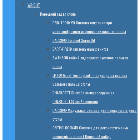
WRIGHT
Передний отдел стопы
PRO-TOE® VO Система фиксации при
молоткообразном искривлении пальцев стопы
DARCO® Forefoot Screw Kit
DART-FIRE® система малых винтов
SWANSON гибкий эндопротез суставов пальцев
стопы
LPT® Great Toe Implant — эндопротез сустава
большого пальца стопы
CHARLOTTE® скоба компрессирующая
CHARLOTTE® скоба простая
DARCO® Модульная система для переднего отдела
стопы
ORTHOLOC®3Di Система для реконструктивных
операций на стопе | Основной набор