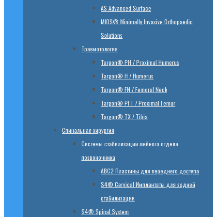
AS Advanced Surface
MIOS® Minimally Invasive Orthopaedic
Solutions
Травмотология
Targon® PH / Proximal Humerus
Targon® H / Humerus
Targon® FN / Femoral Neck
Targon® PFT / Proximal Femur
Targon® TX / Tibia
Спинальная хирургия
Системы стабилизации шейного отдела
позвоночника
ABC2 Пластины для переднего доступа
S4® Cervical Имплантаты для задней
стабилизации
S4® Spinal System