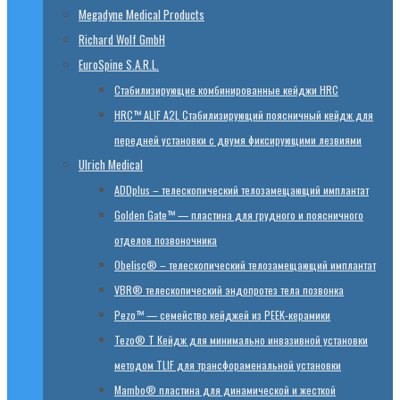
Megadyne Medical Products
Richard Wolf GmbH
EuroSpine S.A.R.L.
Стабилизирующие комбинированные кейджи HRC
HRC™ ALIF A2L Стабилизирующий поясничный кейдж для
передней установки с двумя фиксирующими лезвиями
Ulrich Medical
ADDplus – телескопический телозамещающий имплантат
Golden Gate™ — пластина для грудного и поясничного
отделов позвоночника
Obelisc® – телескопический телозамещающий имплантат
VBR® телескопический эндопротез тела позвонка
Pezo™ — семейство кейджей из PEEK-керамики
Tezo® T Кейдж для минимально инвазивной установки
методом TLIF для трансфораменальной установки
Mambo® пластина для динамической и жесткой