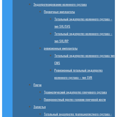
Эндопротезированиe коленного сустава
Первичные имплантаты
Тотальный эндопротез коленного сустава –
тип SVL/SVS
Тотальный эндопротез коленного сустава –
тип SVL/RP
ревизионные имплантаты
Тотальный эндопротез коленного сустава тип
CMS
Ревизионный тотальный эндопротез
коленного сустава – тип SVR
Плечи
Травматический эндопротез плечевого сустава
Поверхностный протез головки плечевой кости
Запястья
Тотальный эндопротез трапециопястного сустава −