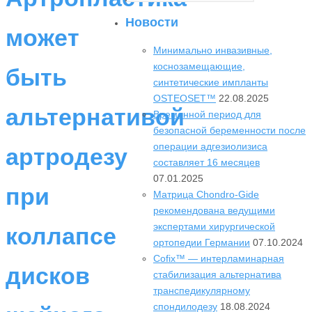
Поиск
Новости
может
Минимально инвазивные,
коснозамещающие,
быть
синтетические импланты
OSTEOSET™
22.08.2025
альтернативой
Временной период для
безопасной беременности после
операции адгезиолизиса
артродезу
составляет 16 месяцев
07.01.2025
при
Матрица Chondro-Gide
рекомендована ведущими
экспертами хирургической
коллапсе
ортопедии Германии
07.10.2024
Cofix™ — интерламинарная
дисков
стабилизация альтернатива
транспедикулярному
спондилодезу
18.08.2024