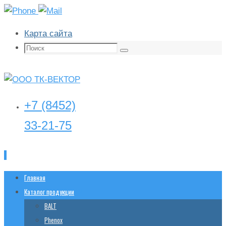
Карта сайта
Поиск:
Поиск
+7 (8452)
33-21-75
Перейти
Главная
tk-
vector@yandex.ru
к
Каталог продукции
содержимому
BALT
Phenox