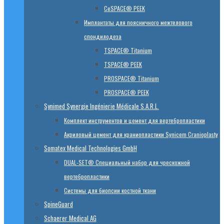
CeSPACE® PEEK
Имплантаты для поясничного межтелового
спондилодеза
TSPACE® Titanium
TSPACE® PEEK
PROSPACE® Titanium
PROSPACE® PEEK
Synimed Synergie Ingénierie Médicale S.A.R.L.
Комплект инструментов и цемент для вертебропластики
Акриловый цемент для краниопластики Synicem Cranioplasty
Somatex Medical Technologies GmbH
DUAL-SET® Специальный набор для чрескожной
вертебропластики
Системы для биопсии костной ткани
SpineGuard
Schaerer Medical AG