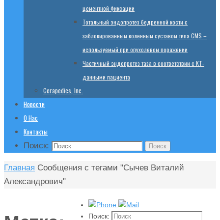
цементной фиксации
Тотальный эндопротез бедренной кости с
заблокированным коленным суставом типа CMS –
используемый при опухолевом поражении
Частичный эндопротез таза в соответствии с КТ-
данными пациента
Cerapedics, Inc.
Новости
О Нас
Контакты
Поиск:
Поиск
Главная
Сообщения с тегами "Сычев Виталий
Александрович"
Поиск: