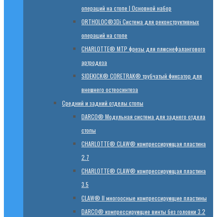
операций на стопе | Основной набор
ORTHOLOC®3Di Система для реконструктивных
операций на стопе
CHARLOTTE® MTP фрезы для плюснефалангового
артродеза
SIDEKICK® CORETRAK® трубчатый фиксатор для
внешнего остеосинтеза
Средний и задний отделы стопы
DARCO® Модульная система для заднего отдела
стопы
CHARLOTTE® CLAW® компрессирующая пластина
2.7
CHARLOTTE® CLAW® компрессирующая пластина
3.5
CLAW® II многоосные компрессирующие пластины
DARCO® компрессирующие винты без головки 3.2