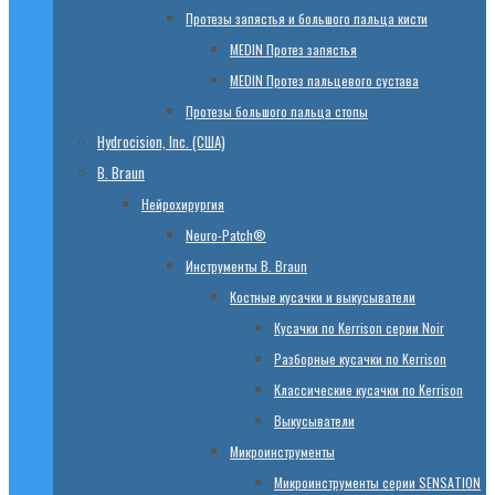
Протезы запястья и большого пальца кисти
МЕDIN Протез запястья
МЕDIN Протез пальцевого сустава
Протезы большого пальца стопы
Hydrocision, Inc. (США)
B. Braun
Нейрохирургия
Neuro-Patch®
Инструменты B. Braun
Костные кусачки и выкусыватели
Кусачки по Kerrison серии Noir
Разборные кусачки по Kerrison
Классические кусачки по Kerrison
Выкусыватели
Микроинструменты
Микроинструменты серии SENSATION