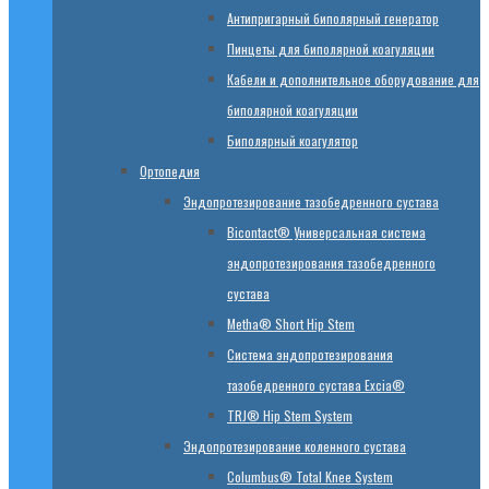
Антипригарный биполярный генератор
Пинцеты для биполярной коагуляции
Кабели и дополнительное оборудование для
биполярной коагуляции
Биполярный коагулятор
Ортопедия
Эндопротезирование тазобедренного сустава
Bicontact® Универсальная система
эндопротезирования тазобедренного
сустава
Metha® Short Hip Stem
Система эндопротезирования
тазобедренного сустава Excia®
TRJ® Hip Stem System
Эндопротезирование коленного сустава
Columbus® Total Knee System