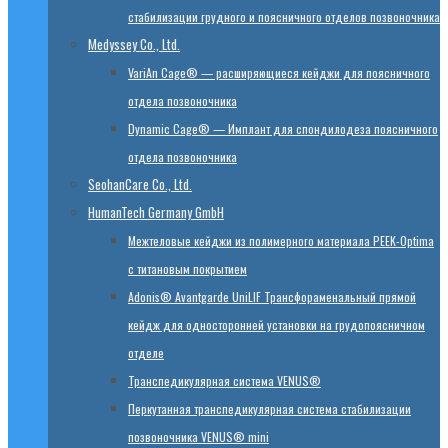
стабилизации грудного и поясничного отделов позвоночника
Medyssey Co., Ltd.
VariAn Cage® — расширяющиеся кейджи для поясничного
отдела позвоночника
Dynamic Cage® — Имплант для спондилодеза поясничного
отдела позвоночника
SeohanCare Co., Ltd.
HumanTech Germany GmbH
Mежтеловые кейджи из полимерного материала PEEK-Optima
с титановым покрытием
Adonis® Avantgarde UniLIF Трансфораменальный прямой
кейдж для односторонней установки на грудопоясничном
отделе
Транспедикулярная система VENUS®
Перкутанная транспедикулярная система стабилизации
позвоночника VENUS® mini