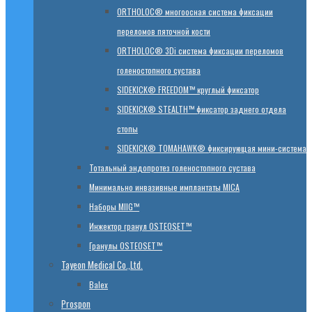
ORTHOLOC® многоосная система фиксации
переломов пяточной кости
ORTHOLOC® 3Di система фиксации переломов
голеностопного сустава
SIDEKICK® FREEDOM™ круглый фиксатор
SIDEKICK® STEALTH™ фиксатор заднего отдела
стопы
SIDEKICK® TOMAHAWK® фиксирующая мини-система
Тотальный эндопротез голеностопного сустава
Минимально инвазивные имплантаты MICA
Наборы MIIG™
Инжектор гранул OSTEOSET™
Гранулы OSTEOSET™
Tayeon Medical Co.,Ltd.
Balex
Prospon