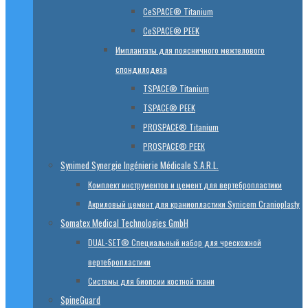
CeSPACE® Titanium
CeSPACE® PEEK
Имплантаты для поясничного межтелового
спондилодеза
TSPACE® Titanium
TSPACE® PEEK
PROSPACE® Titanium
PROSPACE® PEEK
Synimed Synergie Ingénierie Médicale S.A.R.L.
Комплект инструментов и цемент для вертебропластики
Акриловый цемент для краниопластики Synicem Cranioplasty
Somatex Medical Technologies GmbH
DUAL-SET® Специальный набор для чрескожной
вертебропластики
Системы для биопсии костной ткани
SpineGuard