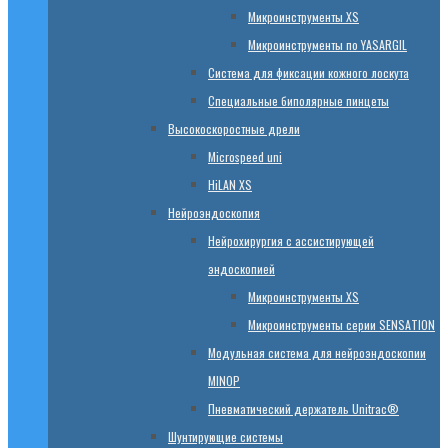
Микроинструменты XS
Микроинструменты по YASARGIL
Система для фиксации кожного лоскута
Специальные биполярные пинцеты
Высокоскоростные дрели
Microspeed uni
HiLAN XS
Нейроэндоскопия
Нейрохирургия с ассистирующей
эндоскопией
Микроинструменты XS
Микроинструменты серии SENSATION
Модульная система для нейроэндоскопии
MINOP
Пневматический держатель Unitrac®
Шунтирующие системы