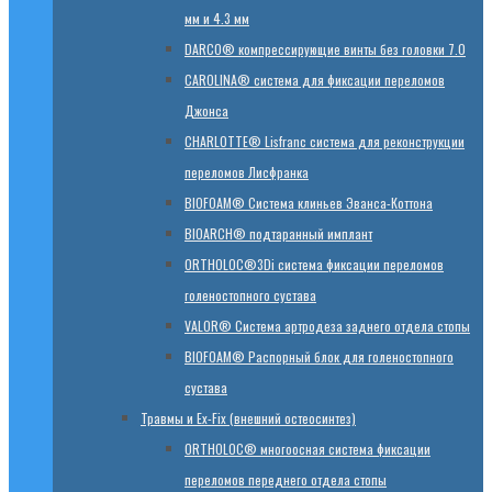
мм и 4.3 мм
DARCO® компрессирующие винты без головки 7.0
CAROLINA® система для фиксации переломов
Джонса
CHARLOTTE® Lisfranc система для реконструкции
переломов Лисфранка
BIOFOAM® Система клиньев Эванса-Коттона
BIOARCH® подтаранный имплант
ORTHOLOC®3Di система фиксации переломов
голеностопного сустава
VALOR® Система артродеза заднего отдела стопы
BIOFOAM® Распорный блок для голеностопного
сустава
Травмы и Ex-Fix (внешний остеосинтез)
ORTHOLOC® многоосная система фиксации
переломов переднего отдела стопы