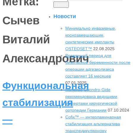
Метка:
Поиск
Новости
Сычев
Минимально инвазивные,
коснозамещающие,
Виталий
синтетические импланты
OSTEOSET™
22.08.2025
Александрович
Временной период для
безопасной беременности после
операции адгезиолизиса
составляет 16 месяцев
Функциональная
07.01.2025
Матрица Chondro-Gide
рекомендована ведущими
стабилизация
экспертами хирургической
ортопедии Германии
07.10.2024
—
Cofix™ — интерламинарная
стабилизация альтернатива
транспедикулярному