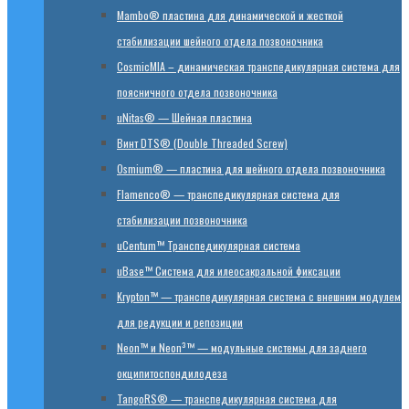
Mambo® пластина для динамической и жесткой
стабилизации шейного отдела позвоночника
CosmicMIA – динамическая транспедикулярная система для
поясничного отдела позвоночника
uNitas® — Шейная пластина
Винт DTS® (Double Threaded Screw)
Osmium® — пластина для шейного отдела позвоночника
Flamenco® — транспедикулярная система для
стабилизации позвоночника
uCentum™ Транспедикулярная система
uBase™ Cистема для илеосакральной фиксации
Krypton™ — транспедикулярная система с внешним модулем
для редукции и репозиции
Neon™ и Neon³™ — модульные системы для заднего
окципитоспондилодеза
TangoRS® — транспедикулярная система для