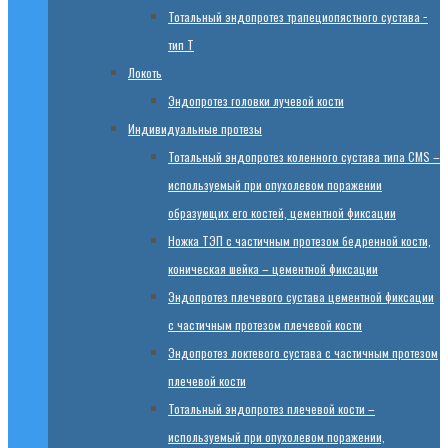
Тотальный эндопротез трапециопястного сустава −
тип T
Локоть
Эндопротез головки лучевой кости
Индивидуальные протезы
Тотальный эндопротез коленного сустава типа CMS –
используемый при опухолевом поражении
образующих его костей, цементной фиксации
Ножка ТЭП с частичным протезом бедренной кости,
коническая шейка – цементной фиксации
Эндопротез плечевого сустава цементной фиксации
с частичным протезом плечевой кости
Эндопротез локтевого сустава с частичным протезом
плечевой кости
Тотальный эндопротез плечевой кости –
используемый при опухолевом поражении,