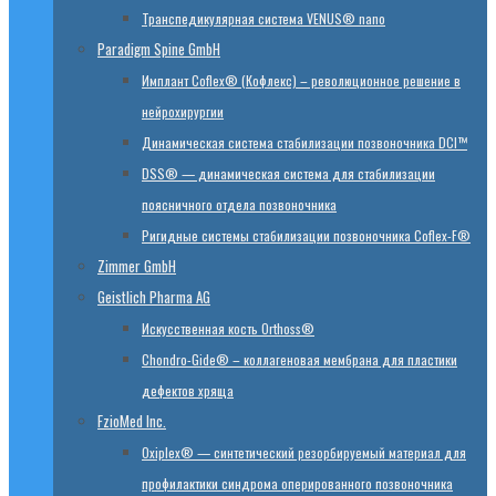
Транспедикулярная система VENUS® nano
Paradigm Spine GmbH
Имплант Coflex® (Кофлекс) – революционное решение в
нейрохирургии
Динамическая система стабилизации позвоночника DCI™
DSS® — динамическая система для стабилизации
поясничного отдела позвоночника
Ригидные системы стабилизации позвоночника Coflex-F®
Zimmer GmbH
Geistlich Pharma AG
Искусственная кость Orthoss®
Chondro-Gide® – коллагеновая мембрана для пластики
дефектов хряща
FzioMed Inc.
Oxiplex® — синтетический резорбируемый материал для
профилактики синдрома оперированного позвоночника