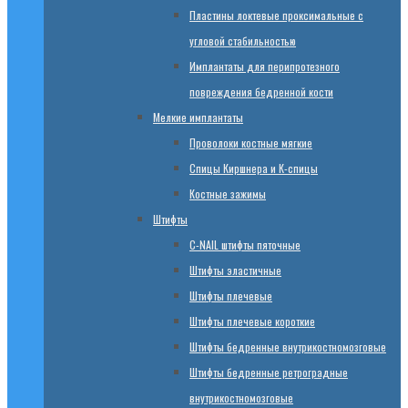
Пластины локтевые проксимальные с
угловой стабильностью
Имплантаты для перипротезного
повреждения бедренной кости
Мелкие имплантаты
Проволоки костные мягкие
Спицы Киршнера и К-спицы
Костные зажимы
Штифты
C-NAIL штифты пяточные
Штифты эластичные
Штифты плечевые
Штифты плечевые короткие
Штифты бедренные внутрикостномозговые
Штифты бедренные ретроградные
внутрикостномозговые