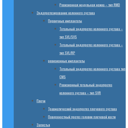
Ревизионная модульная ножка – тип RMD
Эндопротезированиe коленного сустава
Первичные имплантаты
Тотальный эндопротез коленного сустава –
тип SVL/SVS
Тотальный эндопротез коленного сустава –
тип SVL/RP
ревизионные имплантаты
Тотальный эндопротез коленного сустава тип
CMS
Ревизионный тотальный эндопротез
коленного сустава – тип SVR
Плечи
Травматический эндопротез плечевого сустава
Поверхностный протез головки плечевой кости
Запястья