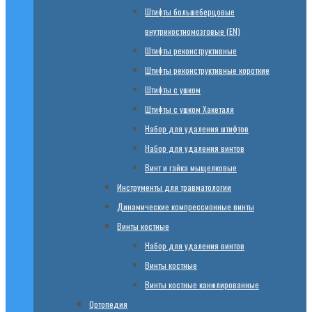
Штифты большеберцовые
внутрикостномозговые (EN)
Штифты реконструктивные
Штифты реконструктивные короткие
Штифты с ушком
Штифты с ушком Хакеталя
Набор для удаления штифтов
Набор для удаления винтов
Винт и гайка мыщелковые
Инструменты для травматологии
Динамические компрессионные винты
Винты костные
Набор для удаления винтов
Винты костные
Винты костные канюлированные
Ортопедия