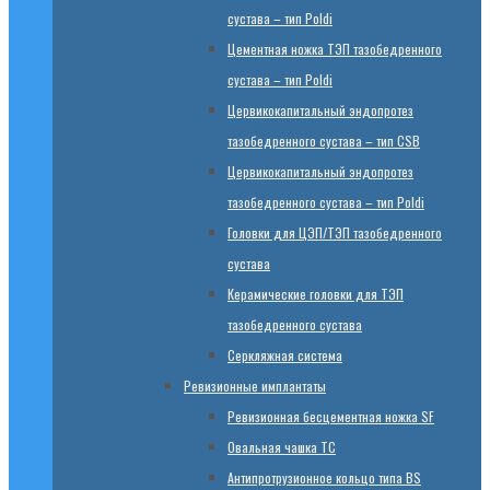
сустава – тип Poldi
Цементная ножка ТЭП тазобедренного
сустава – тип Poldi
Цервикокапитальный эндопротез
тазобедренного сустава – тип CSB
Цервикокапитальный эндопротез
тазобедренного сустава – тип Poldi
Головки для ЦЭП/ТЭП тазобедренного
сустава
Керамические головки для ТЭП
тазобедренного сустава
Серкляжная система
Ревизионные имплантаты
Ревизионная бесцементная ножка SF
Овальная чашка TC
Антипротрузионное кольцо типа BS