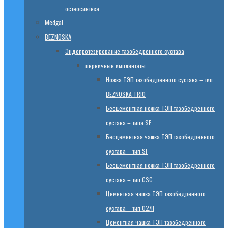
остеосинтеза
Medgal
BEZNOSKA
Эндопротезированиe тазобедренного сустава
первичные имплантаты
Ножка ТЭП тазобедренного сустава – тип
BEZNOSKA TRIO
Бесцементная ножка ТЭП тазобедренного
сустава – типа SF
Бесцементная чашка ТЭП тазобедренного
сустава – тип SF
Бесцементная ножка ТЭП тазобедренного
сустава – тип CSC
Цементная чашка ТЭП тазобедренного
сустава – тип 02/II
Цементная чашка ТЭП тазобедренного