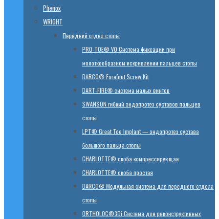
Phenox
WRIGHT
Передний отдел стопы
PRO-TOE® VO Система фиксации при
молоткообразном искривлении пальцев стопы
DARCO® Forefoot Screw Kit
DART-FIRE® система малых винтов
SWANSON гибкий эндопротез суставов пальцев
стопы
LPT® Great Toe Implant — эндопротез сустава
большого пальца стопы
CHARLOTTE® скоба компрессирующая
CHARLOTTE® скоба простая
DARCO® Модульная система для переднего отдела
стопы
ORTHOLOC®3Di Система для реконструктивных