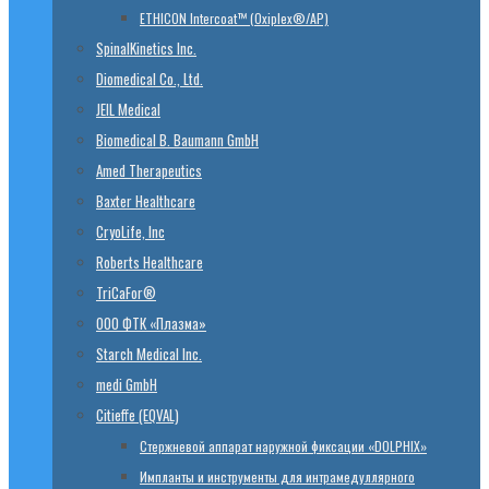
ETHICON Intercoat™ (Oxiplex®/AP)
SpinalKinetics Inc.
Diomedical Co., Ltd.
JEIL Medical
Biomedical B. Baumann GmbH
Amed Therapeutics
Baxter Healthcare
CryoLife, Inc
Roberts Healthcare
TriCaFor®
ООО ФТК «Плазма»
Starch Medical Inc.
medi GmbH
Citieffe (EQVAL)
Стержневой аппарат наружной фиксации «DOLPHIX»
Импланты и инструменты для интрамедуллярного