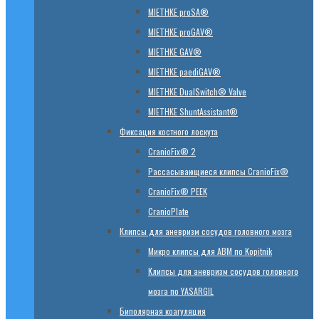
MIETHKE proSA®
MIETHKE proGAV®
MIETHKE GAV®
MIETHKE paediGAV®
MIETHKE DualSwitch® Valve
MIETHKE ShuntAssistant®
Фиксация костного лоскута
CranioFix® 2
Рассасывающиеся клипсы CranioFix®
CranioFix® PEEK
CranioPlate
Клипсы для аневризм сосудов головного мозга
Микро клипсы для АВМ по Kopitnik
Клипсы для аневризм сосудов головного
мозга по YASARGIL
Биполярная коагуляция