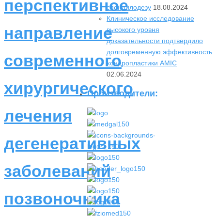
перспективное
спондилодезу
18.08.2024
Клиническое исследование
направление
высокого уровня
доказательности подтвердило
долговременную эффективность
современного
хондропластики AMIC
02.06.2024
хирургического
Производители:
лечения
дегенеративных
заболеваний
позвоночника