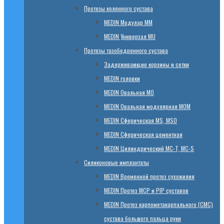
Протезы коленного сустава
МЕDIN Модулар ММ
МЕDIN Универзал MU
Протезы тазобедренного сустава
Задерживающие корзины и сетки
МЕDIN головки
МЕDIN Овальная MО
МЕDIN Овальная модулярная MOM
МЕDIN Сферическая MS, MSO
МЕDIN Сферическая цементная
МЕDIN Цилиндрический MC-T, MC-S
Силиконовые имплантаты
МЕDIN Временной протез сухожилия
МЕDIN Протез MCP и PIP суставов
МЕDIN Протез карпометакарпального (СМС)
сустава большого пальца руки