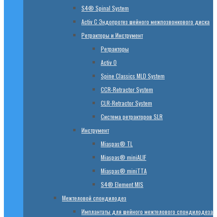
S4® Spinal System
Activ C Эндопротез шейного межпозвонкового диска
Ретракторы и Инструмент
Ретракторы
Activ O
Spine Classics MLD System
CСR-Retractor System
CLR-Retractor System
Система ретракторов SLR
Инструмент
Miaspas® TL
Miaspas® miniALIF
Miaspas® miniTTA
S4® Element MIS
Межтеловой спондилодез
Имплантаты для шейного межтелового спондилодеза