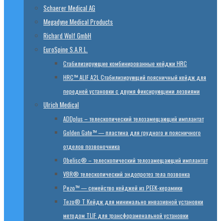
Schaerer Medical AG
Megadyne Medical Products
Richard Wolf GmbH
EuroSpine S.A.R.L.
Стабилизирующие комбинированные кейджи HRC
HRC™ ALIF A2L Стабилизирующий поясничный кейдж для
передней установки с двумя фиксирующими лезвиями
Ulrich Medical
ADDplus – телескопический телозамещающий имплантат
Golden Gate™ — пластина для грудного и поясничного
отделов позвоночника
Obelisc® – телескопический телозамещающий имплантат
VBR® телескопический эндопротез тела позвонка
Pezo™ — семейство кейджей из PEEK-керамики
Tezo® T Кейдж для минимально инвазивной установки
методом TLIF для трансфораменальной установки