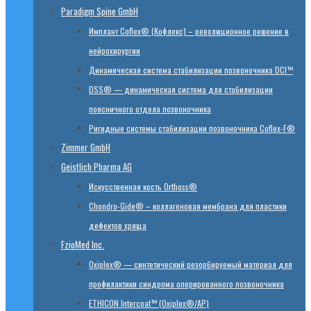
Paradigm Spine GmbH
Имплант Coflex® (Кофлекс) – революционное решение в
нейрохирургии
Динамическая система стабилизации позвоночника DCI™
DSS® — динамическая система для стабилизации
поясничного отдела позвоночника
Ригидные системы стабилизации позвоночника Coflex-F®
Zimmer GmbH
Geistlich Pharma AG
Искусственная кость Orthoss®
Chondro-Gide® – коллагеновая мембрана для пластики
дефектов хряща
FzioMed Inc.
Oxiplex® — синтетический резорбируемый материал для
профилактики синдрома оперированного позвоночника
ETHICON Intercoat™ (Oxiplex®/AP)