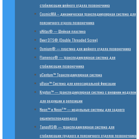
стабилизации шейного отдела позвоночника
CosmicMIA – динамическая транспедикулярная система для
поясничного отдела позвоночника
uNitas® — Шейная пластина
Винт DTS® (Double Threaded Screw)
Osmium® — пластина для шейного отдела позвоночника
Flamenco® — транспедикулярная система для
стабилизации позвоночника
uCentum™ Транспедикулярная система
uBase™ Cистема для илеосакральной фиксации
Krypton™ — транспедикулярная система с внешним модулем
для редукции и репозиции
Neon™ и Neon³™ — модульные системы для заднего
окципитоспондилодеза
TangoRS® — транспедикулярная система для
стабилизации грудного и поясничного отделов позвоночника