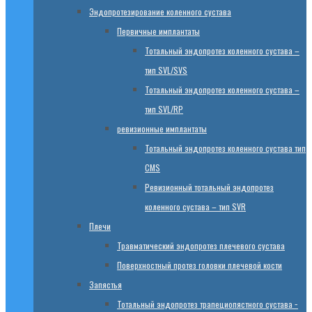
Эндопротезированиe коленного сустава
Первичные имплантаты
Тотальный эндопротез коленного сустава –
тип SVL/SVS
Тотальный эндопротез коленного сустава –
тип SVL/RP
ревизионные имплантаты
Тотальный эндопротез коленного сустава тип
CMS
Ревизионный тотальный эндопротез
коленного сустава – тип SVR
Плечи
Травматический эндопротез плечевого сустава
Поверхностный протез головки плечевой кости
Запястья
Тотальный эндопротез трапециопястного сустава −