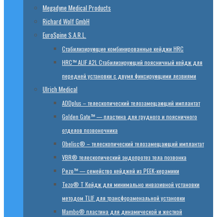
Megadyne Medical Products
Richard Wolf GmbH
EuroSpine S.A.R.L.
Стабилизирующие комбинированные кейджи HRC
HRC™ ALIF A2L Стабилизирующий поясничный кейдж для
передней установки с двумя фиксирующими лезвиями
Ulrich Medical
ADDplus – телескопический телозамещающий имплантат
Golden Gate™ — пластина для грудного и поясничного
отделов позвоночника
Obelisc® – телескопический телозамещающий имплантат
VBR® телескопический эндопротез тела позвонка
Pezo™ — семейство кейджей из PEEK-керамики
Tezo® T Кейдж для минимально инвазивной установки
методом TLIF для трансфораменальной установки
Mambo® пластина для динамической и жесткой