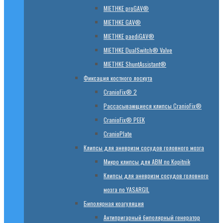
MIETHKE proGAV®
MIETHKE GAV®
MIETHKE paediGAV®
MIETHKE DualSwitch® Valve
MIETHKE ShuntAssistant®
Фиксация костного лоскута
CranioFix® 2
Рассасывающиеся клипсы CranioFix®
CranioFix® PEEK
CranioPlate
Клипсы для аневризм сосудов головного мозга
Микро клипсы для АВМ по Kopitnik
Клипсы для аневризм сосудов головного
мозга по YASARGIL
Биполярная коагуляция
Антипригарный биполярный генератор