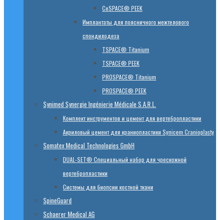
CeSPACE® PEEK
Имплантаты для поясничного межтелового
спондилодеза
TSPACE® Titanium
TSPACE® PEEK
PROSPACE® Titanium
PROSPACE® PEEK
Synimed Synergie Ingénierie Médicale S.A.R.L.
Комплект инструментов и цемент для вертебропластики
Акриловый цемент для краниопластики Synicem Cranioplasty
Somatex Medical Technologies GmbH
DUAL-SET® Специальный набор для чрескожной
вертебропластики
Системы для биопсии костной ткани
SpineGuard
Schaerer Medical AG