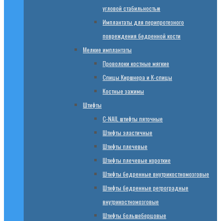
угловой стабильностью
Имплантаты для перипротезного
повреждения бедренной кости
Мелкие имплантаты
Проволоки костные мягкие
Спицы Киршнера и К-спицы
Костные зажимы
Штифты
C-NAIL штифты пяточные
Штифты эластичные
Штифты плечевые
Штифты плечевые короткие
Штифты бедренные внутрикостномозговые
Штифты бедренные ретроградные
внутрикостномозговые
Штифты большеберцовые