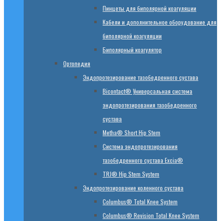
Пинцеты для биполярной коагуляции
Кабели и дополнительное оборудование для
биполярной коагуляции
Биполярный коагулятор
Ортопедия
Эндопротезирование тазобедренного сустава
Bicontact® Универсальная система
эндопротезирования тазобедренного
сустава
Metha® Short Hip Stem
Система эндопротезирования
тазобедренного сустава Excia®
TRJ® Hip Stem System
Эндопротезирование коленного сустава
Columbus® Total Knee System
Columbus® Revision Total Knee System