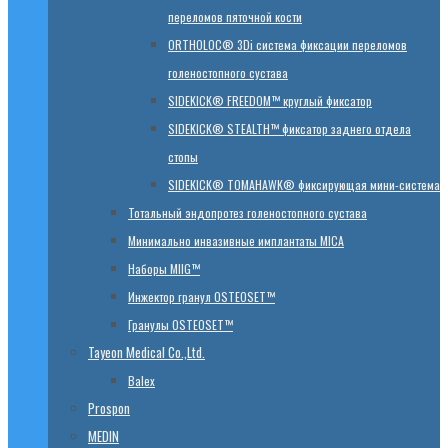
переломов пяточной кости
ORTHOLOC® 3Di система фиксации переломов
голеностопного сустава
SIDEKICK® FREEDOM™ круглый фиксатор
SIDEKICK® STEALTH™ фиксатор заднего отдела
стопы
SIDEKICK® TOMAHAWK® фиксирующая мини-система
Тотальный эндопротез голеностопного сустава
Минимально инвазивные имплантаты MICA
Наборы MIIG™
Инжектор гранул OSTEOSET™
Гранулы OSTEOSET™
Tayeon Medical Co.,Ltd.
Balex
Prospon
MEDIN