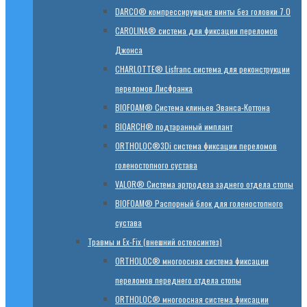
DARCO® компрессирующие винты без головки 7.0
CAROLINA® система для фиксации переломов
Джонса
CHARLOTTE® Lisfranc система для реконструкции
переломов Лисфранка
BIOFOAM® Система клиньев Эванса-Коттона
BIOARCH® подтаранный имплант
ORTHOLOC®3Di система фиксации переломов
голеностопного сустава
VALOR® Система артродеза заднего отдела стопы
BIOFOAM® Распорный блок для голеностопного
сустава
Травмы и Ex-Fix (внешний остеосинтез)
ORTHOLOC® многоосная система фиксации
переломов переднего отдела стопы
ORTHOLOC® многоосная система фиксации