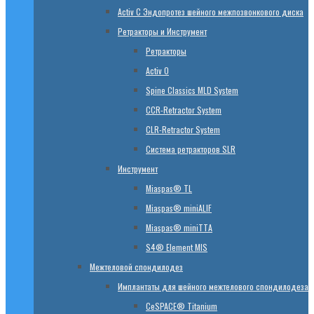
Activ C Эндопротез шейного межпозвонкового диска
Ретракторы и Инструмент
Ретракторы
Activ O
Spine Classics MLD System
CСR-Retractor System
CLR-Retractor System
Система ретракторов SLR
Инструмент
Miaspas® TL
Miaspas® miniALIF
Miaspas® miniTTA
S4® Element MIS
Межтеловой спондилодез
Имплантаты для шейного межтелового спондилодеза
CeSPACE® Titanium