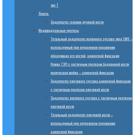
тип T
Локоть
Эндопротез головки лучевой кости
Индивидуальные протезы
Тотальный эндопротез коленного сустава типа CMS –
используемый при опухолевом поражении
образующих его костей, цементной фиксации
Ножка ТЭП с частичным протезом бедренной кости,
коническая шейка – цементной фиксации
Эндопротез плечевого сустава цементной фиксации
с частичным протезом плечевой кости
Эндопротез локтевого сустава с частичным протезом
плечевой кости
Тотальный эндопротез плечевой кости –
используемый при опухолевом поражении,
цементной фиксации