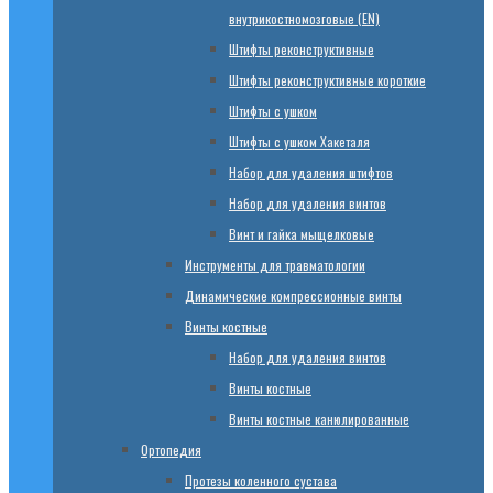
внутрикостномозговые (EN)
Штифты реконструктивные
Штифты реконструктивные короткие
Штифты с ушком
Штифты с ушком Хакеталя
Набор для удаления штифтов
Набор для удаления винтов
Винт и гайка мыщелковые
Инструменты для травматологии
Динамические компрессионные винты
Винты костные
Набор для удаления винтов
Винты костные
Винты костные канюлированные
Ортопедия
Протезы коленного сустава