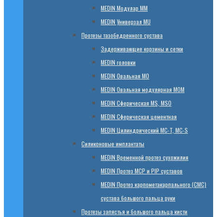
МЕDIN Модулар ММ
МЕDIN Универзал MU
Протезы тазобедренного сустава
Задерживающие корзины и сетки
МЕDIN головки
МЕDIN Овальная MО
МЕDIN Овальная модулярная MOM
МЕDIN Сферическая MS, MSO
МЕDIN Сферическая цементная
МЕDIN Цилиндрический MC-T, MC-S
Силиконовые имплантаты
МЕDIN Временной протез сухожилия
МЕDIN Протез MCP и PIP суставов
МЕDIN Протез карпометакарпального (СМС)
сустава большого пальца руки
Протезы запястья и большого пальца кисти