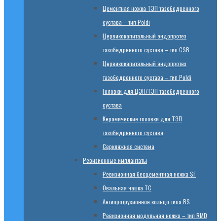
Цементная ножка ТЭП тазобедренного
сустава – тип Poldi
Цервикокапитальный эндопротез
тазобедренного сустава – тип CSB
Цервикокапитальный эндопротез
тазобедренного сустава – тип Poldi
Головки для ЦЭП/ТЭП тазобедренного
сустава
Керамические головки для ТЭП
тазобедренного сустава
Серкляжная система
Ревизионные имплантаты
Ревизионная бесцементная ножка SF
Овальная чашка TC
Антипротрузионное кольцо типа BS
Ревизионная модульная ножка – тип RMD