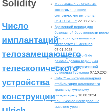
Solidity
Минимально инвазивные,
коснозамещающие,
синтетические импланты
OSTEOSET™
22.08.2025
Число
Временной период для
безопасной беременности после
имплантаций
операции адгезиолизиса
составляет 16 месяцев
07.01.2025
телозамещающего
Матрица Chondro-Gide
рекомендована ведущими
телескопического
экспертами хирургической
ортопедии Германии
07.10.2024
Cofix™ — интерламинарная
устройства
стабилизация альтернатива
транспедикулярному
конструкции
спондилодезу
18.08.2024
Клиническое исследование
высокого уровня
Ulrich