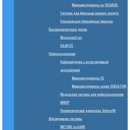
Микроинструменты по YASARGIL
Система для фиксации кожного лоскута
Специальные биполярные пинцеты
Высокоскоростные дрели
Microspeed uni
HiLAN XS
Нейроэндоскопия
Нейрохирургия с ассистирующей
эндоскопией
Микроинструменты XS
Микроинструменты серии SENSATION
Модульная система для нейроэндоскопии
MINOP
Пневматический держатель Unitrac®
Шунтирующие системы
MIETHKE proSA®