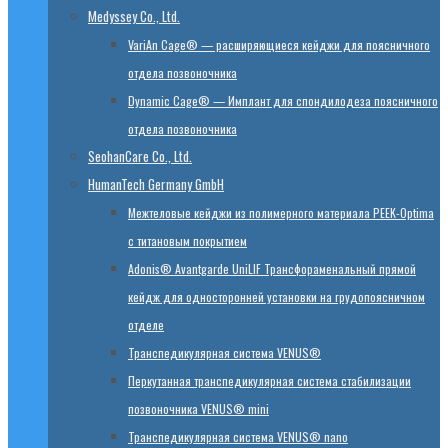
Medyssey Co., Ltd.
VariAn Cage® — расширяющиеся кейджи для поясничного
отдела позвоночника
Dynamic Cage® — Имплант для спондилодеза поясничного
отдела позвоночника
SeohanCare Co., Ltd.
HumanTech Germany GmbH
Mежтеловые кейджи из полимерного материала PEEK-Optima
с титановым покрытием
Adonis® Avantgarde UniLIF Трансфораменальный прямой
кейдж для односторонней установки на грудопоясничном
отделе
Транспедикулярная система VENUS®
Перкутанная транспедикулярная система стабилизации
позвоночника VENUS® mini
Транспедикулярная система VENUS® nano