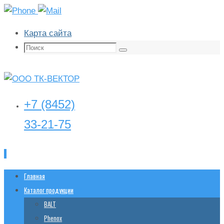
Карта сайта
Поиск:
Поиск
+7 (8452)
33-21-75
Перейти
Главная
tk-
vector@yandex.ru
к
Каталог продукции
содержимому
BALT
Phenox