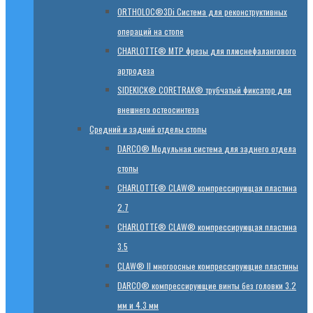
ORTHOLOC®3Di Система для реконструктивных
операций на стопе
CHARLOTTE® MTP фрезы для плюснефалангового
артродеза
SIDEKICK® CORETRAK® трубчатый фиксатор для
внешнего остеосинтеза
Средний и задний отделы стопы
DARCO® Модульная система для заднего отдела
стопы
CHARLOTTE® CLAW® компрессирующая пластина
2.7
CHARLOTTE® CLAW® компрессирующая пластина
3.5
CLAW® II многоосные компрессирующие пластины
DARCO® компрессирующие винты без головки 3.2
мм и 4.3 мм