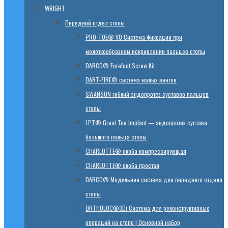
WRIGHT
Передний отдел стопы
PRO-TOE® VO Система фиксации при
молоткообразном искривлении пальцев стопы
DARCO® Forefoot Screw Kit
DART-FIRE® система малых винтов
SWANSON гибкий эндопротез суставов пальцев
стопы
LPT® Great Toe Implant — эндопротез сустава
большого пальца стопы
CHARLOTTE® скоба компрессирующая
CHARLOTTE® скоба простая
DARCO® Модульная система для переднего отдела
стопы
ORTHOLOC®3Di Система для реконструктивных
операций на стопе | Основной набор