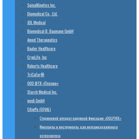
SpinalKinetics Inc.
Diomedical Co., Ltd.
JEIL Medical
Biomedical B. Baumann GmbH
Amed Therapeutics
Baxter Healthcare
CryoLife, Inc
Roberts Healthcare
TriCaFor®
ООО ФТК «Плазма»
Starch Medical Inc.
medi GmbH
Citieffe (EQVAL)
Стержневой аппарат наружной фиксации «DOLPHIX»
Импланты и инструменты для интрамедуллярного
остеосинтеза