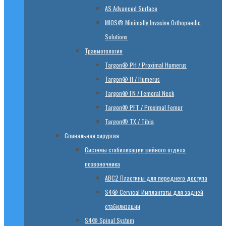
AS Advanced Surface
MIOS® Minimally Invasive Orthopaedic
Solutions
Травмотология
Targon® PH / Proximal Humerus
Targon® H / Humerus
Targon® FN / Femoral Neck
Targon® PFT / Proximal Femur
Targon® TX / Tibia
Спинальная хирургия
Системы стабилизации шейного отдела
позвоночника
ABC2 Пластины для переднего доступа
S4® Cervical Имплантаты для задней
стабилизации
S4® Spinal System