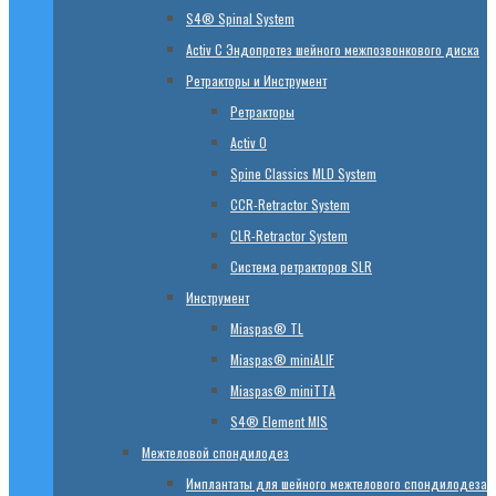
S4® Spinal System
Activ C Эндопротез шейного межпозвонкового диска
Ретракторы и Инструмент
Ретракторы
Activ O
Spine Classics MLD System
CСR-Retractor System
CLR-Retractor System
Система ретракторов SLR
Инструмент
Miaspas® TL
Miaspas® miniALIF
Miaspas® miniTTA
S4® Element MIS
Межтеловой спондилодез
Имплантаты для шейного межтелового спондилодеза