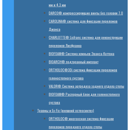
мм и 4.3 мм
DARCO® компрессирующие винты без головки 7.0
CAROLINA® система для фиксации переломов
Джонса
CHARLOTTE® Lisfranc система для реконструкции
переломов Лисфранка
BIOFOAM® Система клиньев Эванса-Коттона
BIOARCH® подтаранный имплант
ORTHOLOC®3Di система фиксации переломов
голеностопного сустава
VALOR® Система артродеза заднего отдела стопы
BIOFOAM® Распорный блок для голеностопного
сустава
Травмы и Ex-Fix (внешний остеосинтез)
ORTHOLOC® многоосная система фиксации
переломов переднего отдела стопы