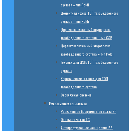
сустава – тип Poldi
Цементная ножка ТЭП тазобедренного
сустава – тип Poldi
Цервикокапитальный эндопротез
тазобедренного сустава – тип CSB
Цервикокапитальный эндопротез
тазобедренного сустава – тип Poldi
Головки для ЦЭП/ТЭП тазобедренного
сустава
Керамические головки для ТЭП
тазобедренного сустава
Серкляжная система
Ревизионные имплантаты
Ревизионная бесцементная ножка SF
Овальная чашка TC
Антипротрузионное кольцо типа BS