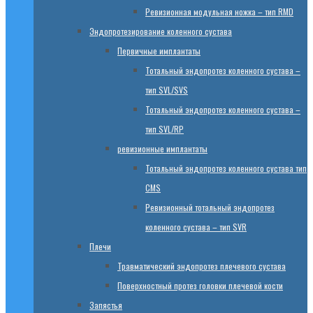
Ревизионная модульная ножка – тип RMD
Эндопротезированиe коленного сустава
Первичные имплантаты
Тотальный эндопротез коленного сустава –
тип SVL/SVS
Тотальный эндопротез коленного сустава –
тип SVL/RP
ревизионные имплантаты
Тотальный эндопротез коленного сустава тип
CMS
Ревизионный тотальный эндопротез
коленного сустава – тип SVR
Плечи
Травматический эндопротез плечевого сустава
Поверхностный протез головки плечевой кости
Запястья