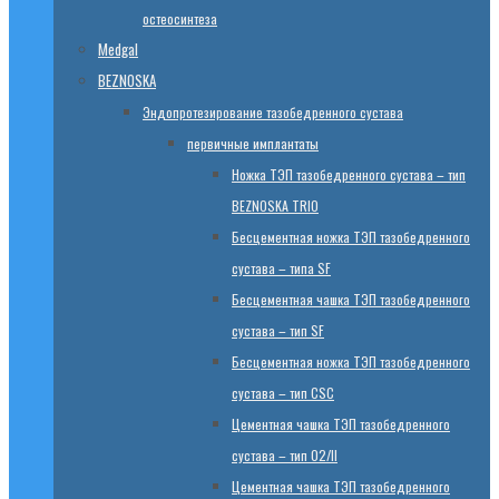
остеосинтеза
Medgal
BEZNOSKA
Эндопротезированиe тазобедренного сустава
первичные имплантаты
Ножка ТЭП тазобедренного сустава – тип
BEZNOSKA TRIO
Бесцементная ножка ТЭП тазобедренного
сустава – типа SF
Бесцементная чашка ТЭП тазобедренного
сустава – тип SF
Бесцементная ножка ТЭП тазобедренного
сустава – тип CSC
Цементная чашка ТЭП тазобедренного
сустава – тип 02/II
Цементная чашка ТЭП тазобедренного