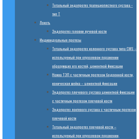
Тотальный эндопротез трапециопястного сустава −
тип T
Локоть
Эндопротез головки лучевой кости
Индивидуальные протезы
Тотальный эндопротез коленного сустава типа CMS –
используемый при опухолевом поражении
образующих его костей, цементной фиксации
Ножка ТЭП с частичным протезом бедренной кости,
коническая шейка – цементной фиксации
Эндопротез плечевого сустава цементной фиксации
с частичным протезом плечевой кости
Эндопротез локтевого сустава с частичным протезом
плечевой кости
Тотальный эндопротез плечевой кости –
используемый при опухолевом поражении,