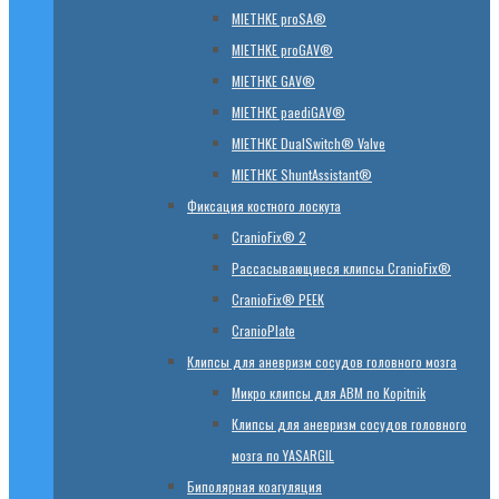
MIETHKE proSA®
MIETHKE proGAV®
MIETHKE GAV®
MIETHKE paediGAV®
MIETHKE DualSwitch® Valve
MIETHKE ShuntAssistant®
Фиксация костного лоскута
CranioFix® 2
Рассасывающиеся клипсы CranioFix®
CranioFix® PEEK
CranioPlate
Клипсы для аневризм сосудов головного мозга
Микро клипсы для АВМ по Kopitnik
Клипсы для аневризм сосудов головного
мозга по YASARGIL
Биполярная коагуляция