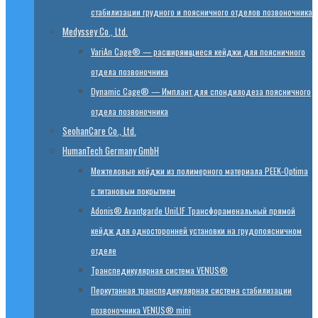
стабилизации грудного и поясничного отделов позвоночника
Medyssey Co., Ltd.
VariAn Cage® — расширяющиеся кейджи для поясничного
отдела позвоночника
Dynamic Cage® — Имплант для спондилодеза поясничного
отдела позвоночника
SeohanCare Co., Ltd.
HumanTech Germany GmbH
Mежтеловые кейджи из полимерного материала PEEK-Optima
с титановым покрытием
Adonis® Avantgarde UniLIF Трансфораменальный прямой
кейдж для односторонней установки на грудопоясничном
отделе
Транспедикулярная система VENUS®
Перкутанная транспедикулярная система стабилизации
позвоночника VENUS® mini