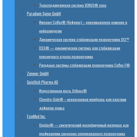
Транспедикулярная система VENUS® nano
Paradigm Spine GmbH
Имплант Coflex® (Кофлекс) – революционное решение в
нейрохирургии
Динамическая система стабилизации позвоночника DCI™
DSS® — динамическая система для стабилизации
поясничного отдела позвоночника
Ригидные системы стабилизации позвоночника Coflex-F®
Zimmer GmbH
Geistlich Pharma AG
Искусственная кость Orthoss®
Chondro-Gide® – коллагеновая мембрана для пластики
дефектов хряща
FzioMed Inc.
Oxiplex® — синтетический резорбируемый материал для
профилактики синдрома оперированного позвоночника