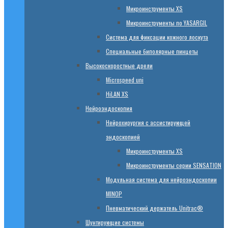
Микроинструменты XS
Микроинструменты по YASARGIL
Система для фиксации кожного лоскута
Специальные биполярные пинцеты
Высокоскоростные дрели
Microspeed uni
HiLAN XS
Нейроэндоскопия
Нейрохирургия с ассистирующей
эндоскопией
Микроинструменты XS
Микроинструменты серии SENSATION
Модульная система для нейроэндоскопии
MINOP
Пневматический держатель Unitrac®
Шунтирующие системы