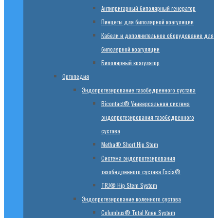
Антипригарный биполярный генератор
Пинцеты для биполярной коагуляции
Кабели и дополнительное оборудование для
биполярной коагуляции
Биполярный коагулятор
Ортопедия
Эндопротезирование тазобедренного сустава
Bicontact® Универсальная система
эндопротезирования тазобедренного
сустава
Metha® Short Hip Stem
Система эндопротезирования
тазобедренного сустава Excia®
TRJ® Hip Stem System
Эндопротезирование коленного сустава
Columbus® Total Knee System