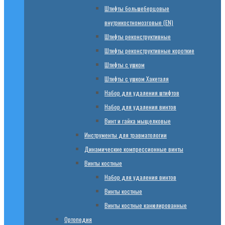
Штифты большеберцовые
внутрикостномозговые (EN)
Штифты реконструктивные
Штифты реконструктивные короткие
Штифты с ушком
Штифты с ушком Хакеталя
Набор для удаления штифтов
Набор для удаления винтов
Винт и гайка мыщелковые
Инструменты для травматологии
Динамические компрессионные винты
Винты костные
Набор для удаления винтов
Винты костные
Винты костные канюлированные
Ортопедия