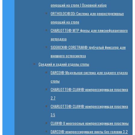
операций на стопе | Основной набор
ORTHOLOC®3Di Система для реконструктивных
операций на стопе
CHARLOTTE® MTP фрезы для плюснефалангового
артродеза
SIDEKICK® CORETRAK® трубчатый фиксатор для
внешнего остеосинтеза
Средний и задний отделы стопы
DARCO® Модульная система для заднего отдела
стопы
CHARLOTTE® CLAW® компрессирующая пластина
2.7
CHARLOTTE® CLAW® компрессирующая пластина
3.5
CLAW® II многоосные компрессирующие пластины
DARCO® компрессирующие винты без головки 3.2