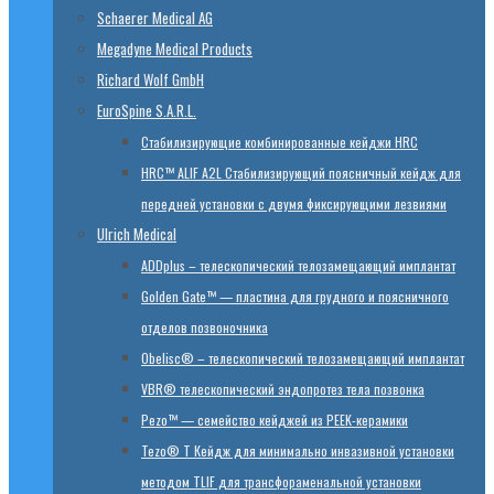
Schaerer Medical AG
Megadyne Medical Products
Richard Wolf GmbH
EuroSpine S.A.R.L.
Стабилизирующие комбинированные кейджи HRC
HRC™ ALIF A2L Стабилизирующий поясничный кейдж для
передней установки с двумя фиксирующими лезвиями
Ulrich Medical
ADDplus – телескопический телозамещающий имплантат
Golden Gate™ — пластина для грудного и поясничного
отделов позвоночника
Obelisc® – телескопический телозамещающий имплантат
VBR® телескопический эндопротез тела позвонка
Pezo™ — семейство кейджей из PEEK-керамики
Tezo® T Кейдж для минимально инвазивной установки
методом TLIF для трансфораменальной установки