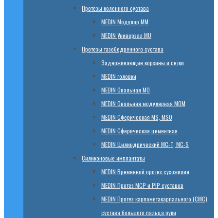
Протезы коленного сустава
МЕDIN Модулар ММ
МЕDIN Универзал MU
Протезы тазобедренного сустава
Задерживающие корзины и сетки
МЕDIN головки
МЕDIN Овальная MО
МЕDIN Овальная модулярная MOM
МЕDIN Сферическая MS, MSO
МЕDIN Сферическая цементная
МЕDIN Цилиндрический MC-T, MC-S
Силиконовые имплантаты
МЕDIN Временной протез сухожилия
МЕDIN Протез MCP и PIP суставов
МЕDIN Протез карпометакарпального (СМС)
сустава большого пальца руки