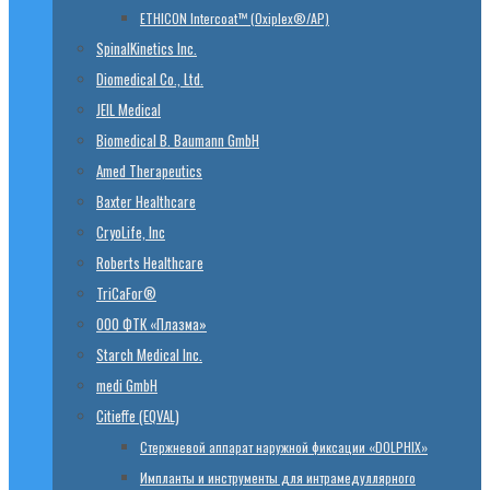
ETHICON Intercoat™ (Oxiplex®/AP)
SpinalKinetics Inc.
Diomedical Co., Ltd.
JEIL Medical
Biomedical B. Baumann GmbH
Amed Therapeutics
Baxter Healthcare
CryoLife, Inc
Roberts Healthcare
TriCaFor®
ООО ФТК «Плазма»
Starch Medical Inc.
medi GmbH
Citieffe (EQVAL)
Стержневой аппарат наружной фиксации «DOLPHIX»
Импланты и инструменты для интрамедуллярного