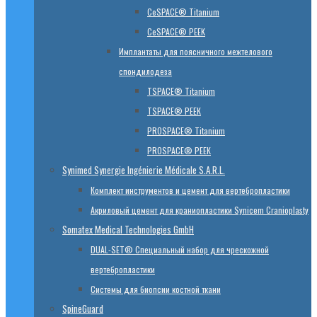
CeSPACE® Titanium
CeSPACE® PEEK
Имплантаты для поясничного межтелового
спондилодеза
TSPACE® Titanium
TSPACE® PEEK
PROSPACE® Titanium
PROSPACE® PEEK
Synimed Synergie Ingénierie Médicale S.A.R.L.
Комплект инструментов и цемент для вертебропластики
Акриловый цемент для краниопластики Synicem Cranioplasty
Somatex Medical Technologies GmbH
DUAL-SET® Специальный набор для чрескожной
вертебропластики
Системы для биопсии костной ткани
SpineGuard