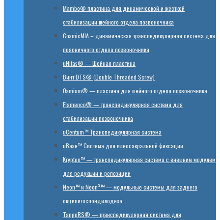
Mambo® пластина для динамической и жесткой
стабилизации шейного отдела позвоночника
CosmicMIA – динамическая транспедикулярная система для
поясничного отдела позвоночника
uNitas® — Шейная пластина
Винт DTS® (Double Threaded Screw)
Osmium® — пластина для шейного отдела позвоночника
Flamenco® — транспедикулярная система для
стабилизации позвоночника
uCentum™ Транспедикулярная система
uBase™ Cистема для илеосакральной фиксации
Krypton™ — транспедикулярная система с внешним модулем
для редукции и репозиции
Neon™ и Neon³™ — модульные системы для заднего
окципитоспондилодеза
TangoRS® — транспедикулярная система для