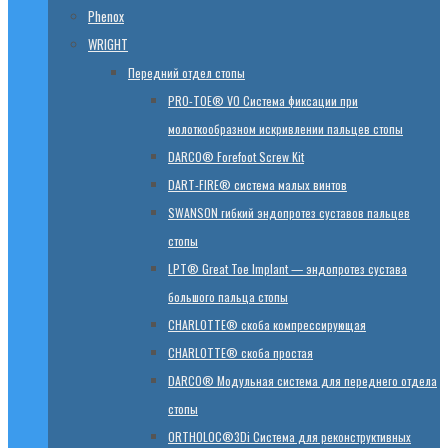
Phenox
WRIGHT
Передний отдел стопы
PRO-TOE® VO Система фиксации при
молоткообразном искривлении пальцев стопы
DARCO® Forefoot Screw Kit
DART-FIRE® система малых винтов
SWANSON гибкий эндопротез суставов пальцев
стопы
LPT® Great Toe Implant — эндопротез сустава
большого пальца стопы
CHARLOTTE® скоба компрессирующая
CHARLOTTE® скоба простая
DARCO® Модульная система для переднего отдела
стопы
ORTHOLOC®3Di Система для реконструктивных