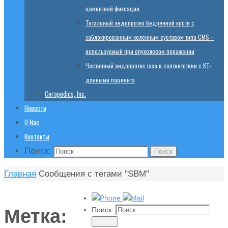
цементной фиксации
Тотальный эндопротез бедренной кости с
заблокированным коленным суставом типа CMS –
используемый при опухолевом поражении
Частичный эндопротез таза в соответствии с КТ-
данными пациента
Cerapedics, Inc.
Новости
О Нас
Контакты
Поиск:
Поиск
Главная
Сообщения с тегами "SBM"
Метка:
Поиск:
Поиск