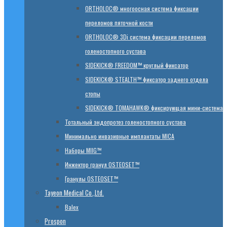
ORTHOLOC® многоосная система фиксации
переломов пяточной кости
ORTHOLOC® 3Di система фиксации переломов
голеностопного сустава
SIDEKICK® FREEDOM™ круглый фиксатор
SIDEKICK® STEALTH™ фиксатор заднего отдела
стопы
SIDEKICK® TOMAHAWK® фиксирующая мини-система
Тотальный эндопротез голеностопного сустава
Минимально инвазивные имплантаты MICA
Наборы MIIG™
Инжектор гранул OSTEOSET™
Гранулы OSTEOSET™
Tayeon Medical Co.,Ltd.
Balex
Prospon