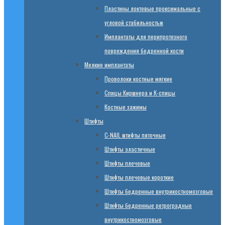
Пластины локтевые проксимальные с
угловой стабильностью
Имплантаты для перипротезного
повреждения бедренной кости
Мелкие имплантаты
Проволоки костные мягкие
Спицы Киршнера и К-спицы
Костные зажимы
Штифты
C-NAIL штифты пяточные
Штифты эластичные
Штифты плечевые
Штифты плечевые короткие
Штифты бедренные внутрикостномозговые
Штифты бедренные ретроградные
внутрикостномозговые