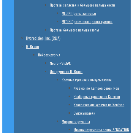
Протезы запястья и большого пальца кисти
МЕDIN Протез запястья
МЕDIN Протез пальцевого сустава
Протезы большого пальца стопы
Hydrocision, Inc. (США)
B. Braun
Нейрохирургия
Neuro-Patch®
Инструменты B. Braun
Костные кусачки и выкусыватели
Кусачки по Kerrison серии Noir
Разборные кусачки по Kerrison
Классические кусачки по Kerrison
Выкусыватели
Микроинструменты
Микроинструменты серии SENSATION