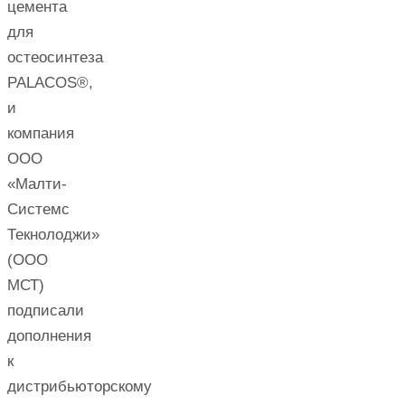
цемента
для
остеосинтеза
PALACOS®,
и
компания
ООО
«Малти-
Системс
Текнолоджи»
(ООО
МСТ)
подписали
дополнения
к
дистрибьюторскому