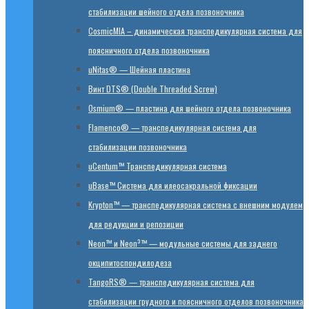
стабилизации шейного отдела позвоночника
CosmicMIA – динамическая транспедикулярная система для
поясничного отдела позвоночника
uNitas® — Шейная пластина
Винт DTS® (Double Threaded Screw)
Osmium® — пластина для шейного отдела позвоночника
Flamenco® — транспедикулярная система для
стабилизации позвоночника
uCentum™ Транспедикулярная система
uBase™ Cистема для илеосакральной фиксации
Krypton™ — транспедикулярная система с внешним модулем
для редукции и репозиции
Neon™ и Neon³™ — модульные системы для заднего
окципитоспондилодеза
TangoRS® — транспедикулярная система для
стабилизации грудного и поясничного отделов позвоночника