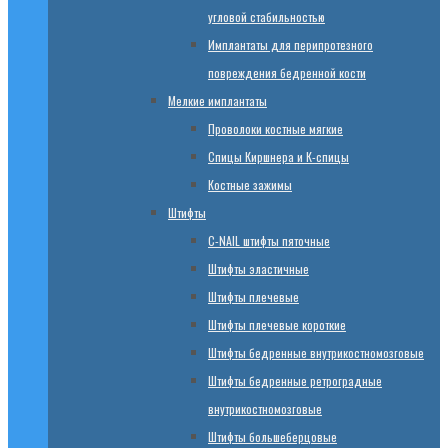
угловой стабильностью
Имплантаты для перипротезного
повреждения бедренной кости
Мелкие имплантаты
Проволоки костные мягкие
Спицы Киршнера и К-спицы
Костные зажимы
Штифты
C-NAIL штифты пяточные
Штифты эластичные
Штифты плечевые
Штифты плечевые короткие
Штифты бедренные внутрикостномозговые
Штифты бедренные ретроградные
внутрикостномозговые
Штифты большеберцовые