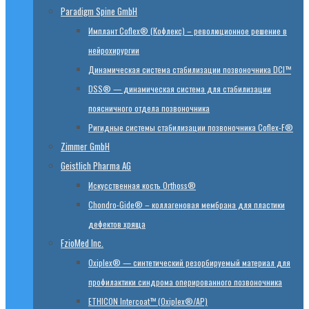
Paradigm Spine GmbH
Имплант Coflex® (Кофлекс) – революционное решение в
нейрохирургии
Динамическая система стабилизации позвоночника DCI™
DSS® — динамическая система для стабилизации
поясничного отдела позвоночника
Ригидные системы стабилизации позвоночника Coflex-F®
Zimmer GmbH
Geistlich Pharma AG
Искусственная кость Orthoss®
Chondro-Gide® – коллагеновая мембрана для пластики
дефектов хряща
FzioMed Inc.
Oxiplex® — синтетический резорбируемый материал для
профилактики синдрома оперированного позвоночника
ETHICON Intercoat™ (Oxiplex®/AP)