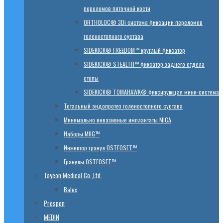
переломов пяточной кости
ORTHOLOC® 3Di система фиксации переломов
голеностопного сустава
SIDEKICK® FREEDOM™ круглый фиксатор
SIDEKICK® STEALTH™ фиксатор заднего отдела
стопы
SIDEKICK® TOMAHAWK® фиксирующая мини-система
Тотальный эндопротез голеностопного сустава
Минимально инвазивные имплантаты MICA
Наборы MIIG™
Инжектор гранул OSTEOSET™
Гранулы OSTEOSET™
Tayeon Medical Co.,Ltd.
Balex
Prospon
MEDIN