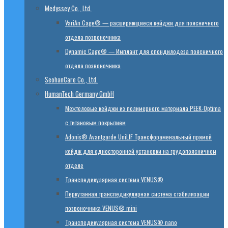
Medyssey Co., Ltd.
VariAn Cage® — расширяющиеся кейджи для поясничного
отдела позвоночника
Dynamic Cage® — Имплант для спондилодеза поясничного
отдела позвоночника
SeohanCare Co., Ltd.
HumanTech Germany GmbH
Mежтеловые кейджи из полимерного материала PEEK-Optima
с титановым покрытием
Adonis® Avantgarde UniLIF Трансфораменальный прямой
кейдж для односторонней установки на грудопоясничном
отделе
Транспедикулярная система VENUS®
Перкутанная транспедикулярная система стабилизации
позвоночника VENUS® mini
Транспедикулярная система VENUS® nano