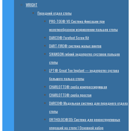
WRIGHT
Передний отдел стопы
PRO-TOE® VO Система фиксации при
молоткообразном искривлении пальцев стопы
DARCO® Forefoot Screw Kit
DART-FIRE® система малых винтов
SWANSON гибкий эндопротез суставов пальцев
стопы
LPT® Great Toe Implant — эндопротез сустава
большого пальца стопы
CHARLOTTE® скоба компрессирующая
CHARLOTTE® скоба простая
DARCO® Модульная система для переднего отдела
стопы
ORTHOLOC®3Di Система для реконструктивных
операций на стопе | Основной набор