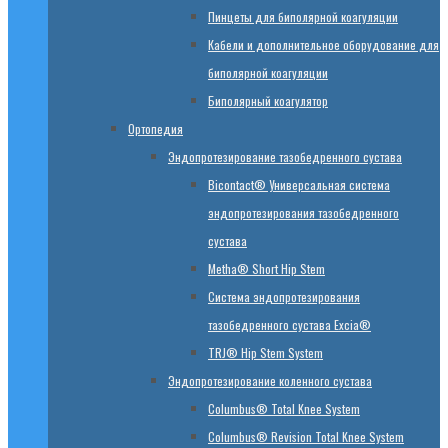
Пинцеты для биполярной коагуляции
Кабели и дополнительное оборудование для
биполярной коагуляции
Биполярный коагулятор
Ортопедия
Эндопротезирование тазобедренного сустава
Bicontact® Универсальная система
эндопротезирования тазобедренного
сустава
Metha® Short Hip Stem
Система эндопротезирования
тазобедренного сустава Excia®
TRJ® Hip Stem System
Эндопротезирование коленного сустава
Columbus® Total Knee System
Columbus® Revision Total Knee System