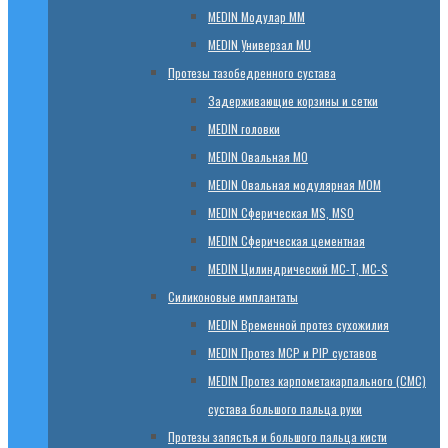
МЕDIN Модулар ММ
МЕDIN Универзал MU
Протезы тазобедренного сустава
Задерживающие корзины и сетки
МЕDIN головки
МЕDIN Овальная MО
МЕDIN Овальная модулярная MOM
МЕDIN Сферическая MS, MSO
МЕDIN Сферическая цементная
МЕDIN Цилиндрический MC-T, MC-S
Силиконовые имплантаты
МЕDIN Временной протез сухожилия
МЕDIN Протез MCP и PIP суставов
МЕDIN Протез карпометакарпального (СМС)
сустава большого пальца руки
Протезы запястья и большого пальца кисти