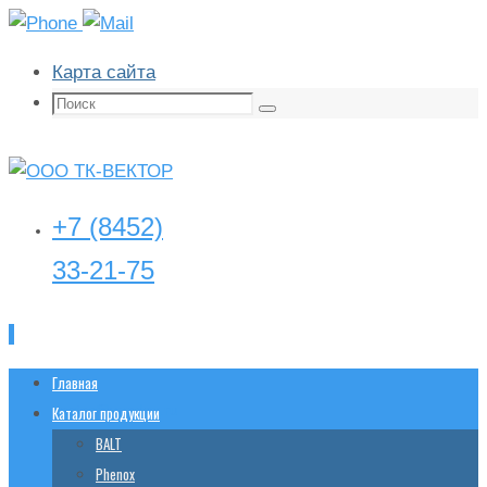
Карта сайта
Поиск:
Поиск
+7 (8452)
33-21-75
Перейти
Главная
tk-
vector@yandex.ru
к
Каталог продукции
содержимому
BALT
Phenox