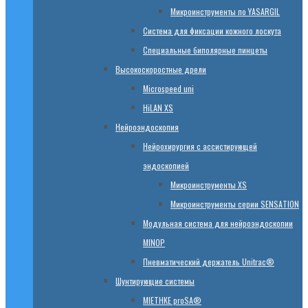
Микроинструменты по YASARGIL
Система для фиксации кожного лоскута
Специальные биполярные пинцеты
Высокоскоростные дрели
Microspeed uni
HiLAN XS
Нейроэндоскопия
Нейрохирургия с ассистирующей
эндоскопией
Микроинструменты XS
Микроинструменты серии SENSATION
Модульная система для нейроэндоскопии
MINOP
Пневматический держатель Unitrac®
Шунтирующие системы
MIETHKE proSA®