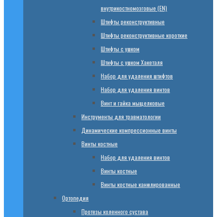
внутрикостномозговые (EN)
Штифты реконструктивные
Штифты реконструктивные короткие
Штифты с ушком
Штифты с ушком Хакеталя
Набор для удаления штифтов
Набор для удаления винтов
Винт и гайка мыщелковые
Инструменты для травматологии
Динамические компрессионные винты
Винты костные
Набор для удаления винтов
Винты костные
Винты костные канюлированные
Ортопедия
Протезы коленного сустава