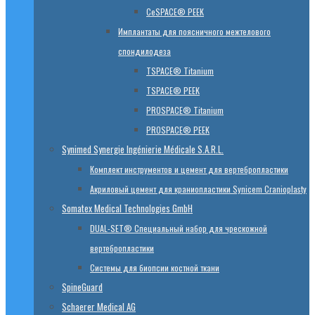
CeSPACE® PEEK
Имплантаты для поясничного межтелового
спондилодеза
TSPACE® Titanium
TSPACE® PEEK
PROSPACE® Titanium
PROSPACE® PEEK
Synimed Synergie Ingénierie Médicale S.A.R.L.
Комплект инструментов и цемент для вертебропластики
Акриловый цемент для краниопластики Synicem Cranioplasty
Somatex Medical Technologies GmbH
DUAL-SET® Специальный набор для чрескожной
вертебропластики
Системы для биопсии костной ткани
SpineGuard
Schaerer Medical AG