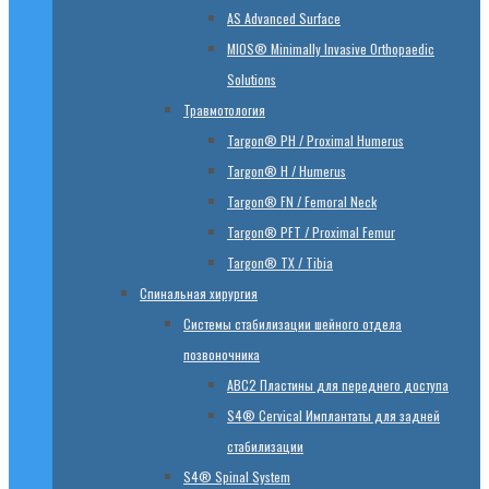
AS Advanced Surface
MIOS® Minimally Invasive Orthopaedic
Solutions
Травмотология
Targon® PH / Proximal Humerus
Targon® H / Humerus
Targon® FN / Femoral Neck
Targon® PFT / Proximal Femur
Targon® TX / Tibia
Спинальная хирургия
Системы стабилизации шейного отдела
позвоночника
ABC2 Пластины для переднего доступа
S4® Cervical Имплантаты для задней
стабилизации
S4® Spinal System