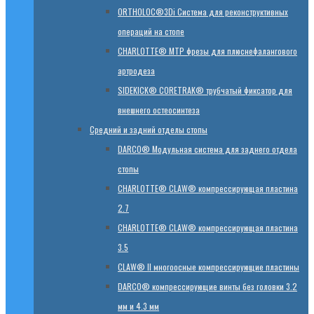
ORTHOLOC®3Di Система для реконструктивных
операций на стопе
CHARLOTTE® MTP фрезы для плюснефалангового
артродеза
SIDEKICK® CORETRAK® трубчатый фиксатор для
внешнего остеосинтеза
Средний и задний отделы стопы
DARCO® Модульная система для заднего отдела
стопы
CHARLOTTE® CLAW® компрессирующая пластина
2.7
CHARLOTTE® CLAW® компрессирующая пластина
3.5
CLAW® II многоосные компрессирующие пластины
DARCO® компрессирующие винты без головки 3.2
мм и 4.3 мм