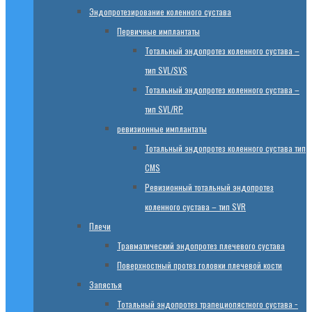
Эндопротезированиe коленного сустава
Первичные имплантаты
Тотальный эндопротез коленного сустава –
тип SVL/SVS
Тотальный эндопротез коленного сустава –
тип SVL/RP
ревизионные имплантаты
Тотальный эндопротез коленного сустава тип
CMS
Ревизионный тотальный эндопротез
коленного сустава – тип SVR
Плечи
Травматический эндопротез плечевого сустава
Поверхностный протез головки плечевой кости
Запястья
Тотальный эндопротез трапециопястного сустава −