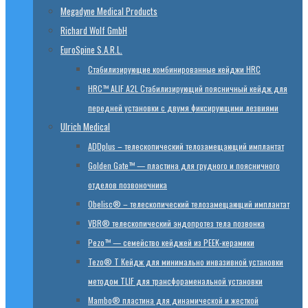
Megadyne Medical Products
Richard Wolf GmbH
EuroSpine S.A.R.L.
Стабилизирующие комбинированные кейджи HRC
HRC™ ALIF A2L Стабилизирующий поясничный кейдж для
передней установки с двумя фиксирующими лезвиями
Ulrich Medical
ADDplus – телескопический телозамещающий имплантат
Golden Gate™ — пластина для грудного и поясничного
отделов позвоночника
Obelisc® – телескопический телозамещающий имплантат
VBR® телескопический эндопротез тела позвонка
Pezo™ — семейство кейджей из PEEK-керамики
Tezo® T Кейдж для минимально инвазивной установки
методом TLIF для трансфораменальной установки
Mambo® пластина для динамической и жесткой