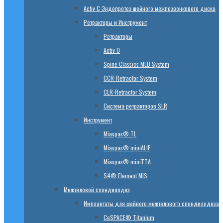
Activ C Эндопротез шейного межпозвонкового диска
Ретракторы и Инструмент
Ретракторы
Activ O
Spine Classics MLD System
CСR-Retractor System
CLR-Retractor System
Система ретракторов SLR
Инструмент
Miaspas® TL
Miaspas® miniALIF
Miaspas® miniTTA
S4® Element MIS
Межтеловой спондилодез
Имплантаты для шейного межтелового спондилодеза
CeSPACE® Titanium