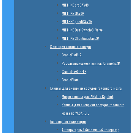
MIETHKE proGAV®
MIETHKE GAV®
MIETHKE paediGAV®
MIETHKE DualSwitch® Valve
MIETHKE ShuntAssistant®
Фиксация костного лоскута
CranioFix® 2
Рассасывающиеся клипсы CranioFix®
CranioFix® PEEK
CranioPlate
Клипсы для аневризм сосудов головного мозга
Микро клипсы для АВМ по Kopitnik
Клипсы для аневризм сосудов головного
мозга по YASARGIL
Биполярная коагуляция
Антипригарный биполярный генератор