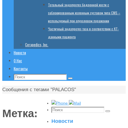
Тотальный эндопротез бедренной кости с
заблокированным коленным суставом типа CMS –
используемый при опухолевом поражении
Частичный эндопротез таза в соответствии с КТ-
данными пациента
Cerapedics, Inc.
Новости
О Нас
Контакты
Поиск:
Поиск
Главная
Сообщения с тегами "PALACOS"
Поиск:
Метка:
Поиск
Новости