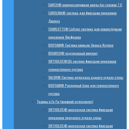
DARCO® компрессирующие винты без головки 7.0
CAROLINA® система для фиксации переломов
Джонса
CHARLOTTE® Lisfranc система для реконструкции
переломов Лисфранка
BIOFOAM® Система клиньев Эванса-Коттона
BIOARCH® подтаранный имплант
ORTHOLOC®3Di система фиксации переломов
голеностопного сустава
VALOR® Система артродеза заднего отдела стопы
BIOFOAM® Распорный блок для голеностопного
сустава
Травмы и Ex-Fix (внешний остеосинтез)
ORTHOLOC® многоосная система фиксации
переломов переднего отдела стопы
ORTHOLOC® многоосная система фиксации