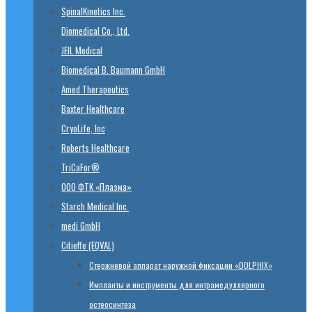
SpinalKinetics Inc.
Diomedical Co., Ltd.
JEIL Medical
Biomedical B. Baumann GmbH
Amed Therapeutics
Baxter Healthcare
CryoLife, Inc
Roberts Healthcare
TriCaFor®
ООО ФТК «Плазма»
Starch Medical Inc.
medi GmbH
Citieffe (EQVAL)
Стержневой аппарат наружной фиксации «DOLPHIX»
Импланты и инструменты для интрамедуллярного
остеосинтеза