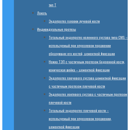
тип T
Локоть
Эндопротез головки лучевой кости
Индивидуальные протезы
Тотальный эндопротез коленного сустава типа CMS –
используемый при опухолевом поражении
образующих его костей, цементной фиксации
Ножка ТЭП с частичным протезом бедренной кости,
коническая шейка – цементной фиксации
Эндопротез плечевого сустава цементной фиксации
с частичным протезом плечевой кости
Эндопротез локтевого сустава с частичным протезом
плечевой кости
Тотальный эндопротез плечевой кости –
используемый при опухолевом поражении,
цементной фиксации