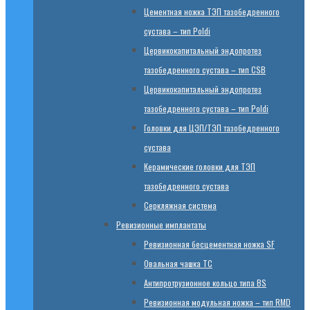
Цементная ножка ТЭП тазобедренного
сустава – тип Poldi
Цервикокапитальный эндопротез
тазобедренного сустава – тип CSB
Цервикокапитальный эндопротез
тазобедренного сустава – тип Poldi
Головки для ЦЭП/ТЭП тазобедренного
сустава
Керамические головки для ТЭП
тазобедренного сустава
Серкляжная система
Ревизионные имплантаты
Ревизионная бесцементная ножка SF
Овальная чашка TC
Антипротрузионное кольцо типа BS
Ревизионная модульная ножка – тип RMD