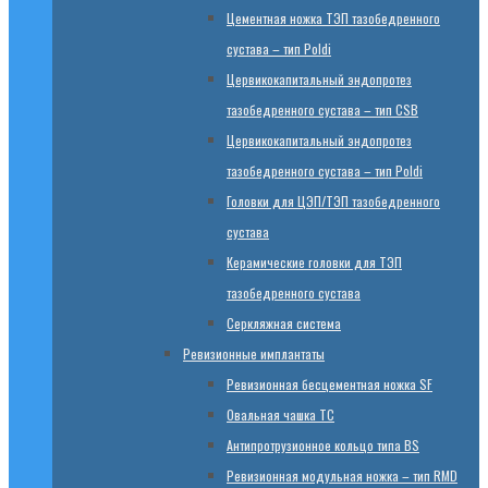
Цементная ножка ТЭП тазобедренного
сустава – тип Poldi
Цервикокапитальный эндопротез
тазобедренного сустава – тип CSB
Цервикокапитальный эндопротез
тазобедренного сустава – тип Poldi
Головки для ЦЭП/ТЭП тазобедренного
сустава
Керамические головки для ТЭП
тазобедренного сустава
Серкляжная система
Ревизионные имплантаты
Ревизионная бесцементная ножка SF
Овальная чашка TC
Антипротрузионное кольцо типа BS
Ревизионная модульная ножка – тип RMD