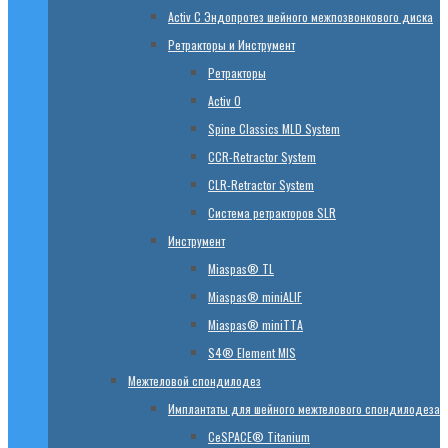
Activ C Эндопротез шейного межпозвонкового диска
Ретракторы и Инструмент
Ретракторы
Activ O
Spine Classics MLD System
CСR-Retractor System
CLR-Retractor System
Система ретракторов SLR
Инструмент
Miaspas® TL
Miaspas® miniALIF
Miaspas® miniTTA
S4® Element MIS
Межтеловой спондилодез
Имплантаты для шейного межтелового спондилодеза
CeSPACE® Titanium