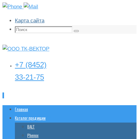
Карта сайта
Поиск:
Поиск
+7 (8452)
33-21-75
Перейти
Главная
tk-
vector@yandex.ru
к
Каталог продукции
содержимому
BALT
Phenox