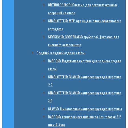
ORTHOLOC®3Di Система для реконструктивных
операций на стопе
CHARLOTTE® MTP фрезы для плюснефалангового
артродеза
SIDEKICK® CORETRAK® трубчатый фиксатор для
внешнего остеосинтеза
Средний и задний отделы стопы
DARCO® Модульная система для заднего отдела
стопы
CHARLOTTE® CLAW® компрессирующая пластина
2.7
CHARLOTTE® CLAW® компрессирующая пластина
3.5
CLAW® II многоосные компрессирующие пластины
DARCO® компрессирующие винты без головки 3.2
мм и 4.3 мм