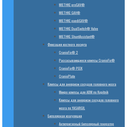
MIETHKE proGAV®
MIETHKE GAV®
MIETHKE paediGAV®
MIETHKE DualSwitch® Valve
MIETHKE ShuntAssistant®
Фиксация костного лоскута
CranioFix® 2
Рассасывающиеся клипсы CranioFix®
CranioFix® PEEK
CranioPlate
Клипсы для аневризм сосудов головного мозга
Микро клипсы для АВМ по Kopitnik
Клипсы для аневризм сосудов головного
мозга по YASARGIL
Биполярная коагуляция
Антипригарный биполярный генератор