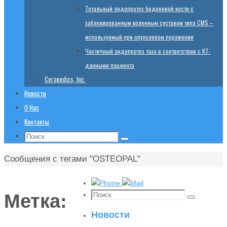
Тотальный эндопротез бедренной кости с
заблокированным коленным суставом типа CMS –
используемый при опухолевом поражении
Частичный эндопротез таза в соответствии с КТ-
данными пациента
Cerapedics, Inc.
Новости
О Нас
Контакты
Поиск:
Поиск
Главная
Сообщения с тегами "OSTEOPAL"
Поиск:
Метка:
Поиск
Новости