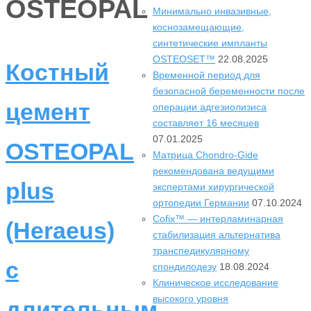
OSTEOPAL
Минимально инвазивные,
коснозамещающие,
синтетические импланты
OSTEOSET™
22.08.2025
Костный
Временной период для
безопасной беременности после
цемент
операции адгезиолизиса
составляет 16 месяцев
07.01.2025
OSTEOPAL
Матрица Chondro-Gide
рекомендована ведущими
plus
экспертами хирургической
ортопедии Германии
07.10.2024
Cofix™ — интерламинарная
(Heraeus)
стабилизация альтернатива
транспедикулярному
с
спондилодезу
18.08.2024
Клиническое исследование
высокого уровня
длительным