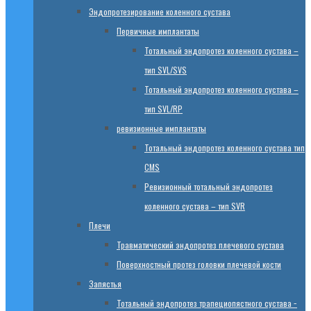
Эндопротезированиe коленного сустава
Первичные имплантаты
Тотальный эндопротез коленного сустава –
тип SVL/SVS
Тотальный эндопротез коленного сустава –
тип SVL/RP
ревизионные имплантаты
Тотальный эндопротез коленного сустава тип
CMS
Ревизионный тотальный эндопротез
коленного сустава – тип SVR
Плечи
Травматический эндопротез плечевого сустава
Поверхностный протез головки плечевой кости
Запястья
Тотальный эндопротез трапециопястного сустава −