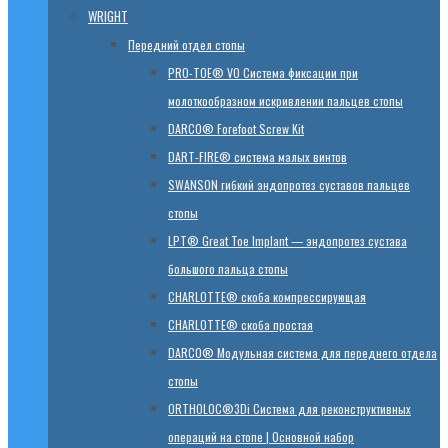
WRIGHT
Передний отдел стопы
PRO-TOE® VO Система фиксации при
молоткообразном искривлении пальцев стопы
DARCO® Forefoot Screw Kit
DART-FIRE® система малых винтов
SWANSON гибкий эндопротез суставов пальцев
стопы
LPT® Great Toe Implant — эндопротез сустава
большого пальца стопы
CHARLOTTE® скоба компрессирующая
CHARLOTTE® скоба простая
DARCO® Модульная система для переднего отдела
стопы
ORTHOLOC®3Di Система для реконструктивных
операций на стопе | Основной набор