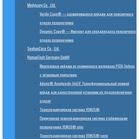
Medyssey Co., Ltd.
VariAn Cage® — расширяющиеся кейджи для поясничного
отдела позвоночника
Dynamic Cage® — Имплант для спондилодеза поясничного
отдела позвоночника
SeohanCare Co., Ltd.
HumanTech Germany GmbH
Mежтеловые кейджи из полимерного материала PEEK-Optima
с титановым покрытием
Adonis® Avantgarde UniLIF Трансфораменальный прямой
кейдж для односторонней установки на грудопоясничном
отделе
Транспедикулярная система VENUS®
Перкутанная транспедикулярная система стабилизации
позвоночника VENUS® mini
Транспедикулярная система VENUS® nano