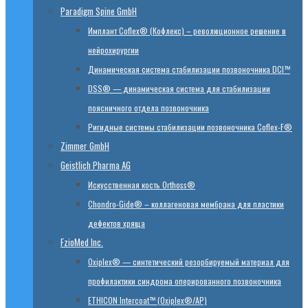
Paradigm Spine GmbH
Имплант Coflex® (Кофлекс) – революционное решение в
нейрохирургии
Динамическая система стабилизации позвоночника DCI™
DSS® — динамическая система для стабилизации
поясничного отдела позвоночника
Ригидные системы стабилизации позвоночника Coflex-F®
Zimmer GmbH
Geistlich Pharma AG
Искусственная кость Orthoss®
Chondro-Gide® – коллагеновая мембрана для пластики
дефектов хряща
FzioMed Inc.
Oxiplex® — синтетический резорбируемый материал для
профилактики синдрома оперированного позвоночника
ETHICON Intercoat™ (Oxiplex®/AP)