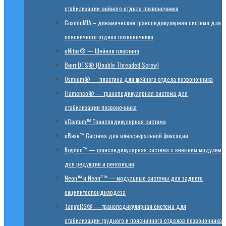
стабилизации шейного отдела позвоночника
CosmicMIA – динамическая транспедикулярная система для
поясничного отдела позвоночника
uNitas® — Шейная пластина
Винт DTS® (Double Threaded Screw)
Osmium® — пластина для шейного отдела позвоночника
Flamenco® — транспедикулярная система для
стабилизации позвоночника
uCentum™ Транспедикулярная система
uBase™ Cистема для илеосакральной фиксации
Krypton™ — транспедикулярная система с внешним модулем
для редукции и репозиции
Neon™ и Neon³™ — модульные системы для заднего
окципитоспондилодеза
TangoRS® — транспедикулярная система для
стабилизации грудного и поясничного отделов позвоночника