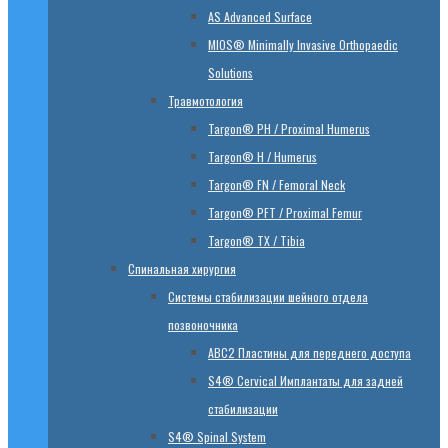
AS Advanced Surface
MIOS® Minimally Invasive Orthopaedic
Solutions
Травмотология
Targon® PH / Proximal Humerus
Targon® H / Humerus
Targon® FN / Femoral Neck
Targon® PFT / Proximal Femur
Targon® TX / Tibia
Спинальная хирургия
Системы стабилизации шейного отдела
позвоночника
ABC2 Пластины для переднего доступа
S4® Cervical Имплантаты для задней
стабилизации
S4® Spinal System