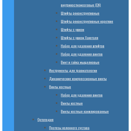
внутрикостномозговые (EN)
Штифты реконструктивные
Штифты реконструктивные короткие
Штифты с ушком
Штифты с ушком Хакеталя
Набор для удаления штифтов
Набор для удаления винтов
Винт и гайка мыщелковые
Инструменты для травматологии
Динамические компрессионные винты
Винты костные
Набор для удаления винтов
Винты костные
Винты костные канюлированные
Ортопедия
Протезы коленного сустава