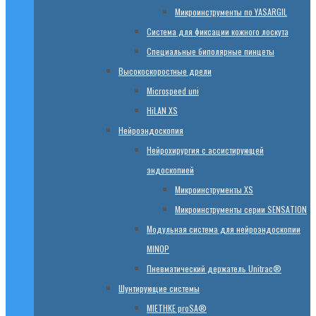
Микроинструменты по YASARGIL
Система для фиксации кожного лоскута
Специальные биполярные пинцеты
Высокоскоростные дрели
Microspeed uni
HiLAN XS
Нейроэндоскопия
Нейрохирургия с ассистирующей
эндоскопией
Микроинструменты XS
Микроинструменты серии SENSATION
Модульная система для нейроэндоскопии
MINOP
Пневматический держатель Unitrac®
Шунтирующие системы
MIETHKE proSA®