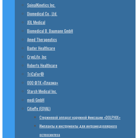
SpinalKinetics Inc.
Diomedical Co., Ltd.
JEIL Medical
Biomedical B. Baumann GmbH
Amed Therapeutics
Baxter Healthcare
CryoLife, Inc
Roberts Healthcare
TriCaFor®
ООО ФТК «Плазма»
Starch Medical Inc.
medi GmbH
Citieffe (EQVAL)
Стержневой аппарат наружной фиксации «DOLPHIX»
Импланты и инструменты для интрамедуллярного
остеосинтеза