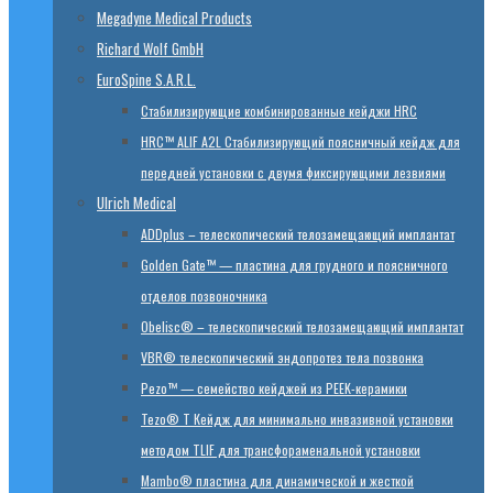
Megadyne Medical Products
Richard Wolf GmbH
EuroSpine S.A.R.L.
Стабилизирующие комбинированные кейджи HRC
HRC™ ALIF A2L Стабилизирующий поясничный кейдж для
передней установки с двумя фиксирующими лезвиями
Ulrich Medical
ADDplus – телескопический телозамещающий имплантат
Golden Gate™ — пластина для грудного и поясничного
отделов позвоночника
Obelisc® – телескопический телозамещающий имплантат
VBR® телескопический эндопротез тела позвонка
Pezo™ — семейство кейджей из PEEK-керамики
Tezo® T Кейдж для минимально инвазивной установки
методом TLIF для трансфораменальной установки
Mambo® пластина для динамической и жесткой