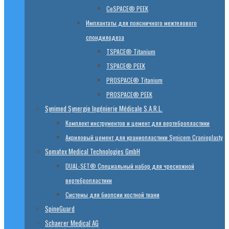
CeSPACE® PEEK
Имплантаты для поясничного межтелового
спондилодеза
TSPACE® Titanium
TSPACE® PEEK
PROSPACE® Titanium
PROSPACE® PEEK
Synimed Synergie Ingénierie Médicale S.A.R.L.
Комплект инструментов и цемент для вертебропластики
Акриловый цемент для краниопластики Synicem Cranioplasty
Somatex Medical Technologies GmbH
DUAL-SET® Специальный набор для чрескожной
вертебропластики
Системы для биопсии костной ткани
SpineGuard
Schaerer Medical AG