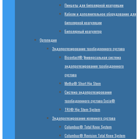
Пинцеты для биполярной коагуляции
Кабели и дополнительное оборудование для
биполярной коагуляции
Биполярный коагулятор
Ортопедия
Эндопротезирование тазобедренного сустава
Bicontact® Универсальная система
эндопротезирования тазобедренного
сустава
Metha® Short Hip Stem
Система эндопротезирования
тазобедренного сустава Excia®
TRJ® Hip Stem System
Эндопротезирование коленного сустава
Columbus® Total Knee System
Columbus® Revision Total Knee System