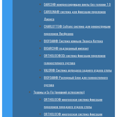
DARCO® компрессирующие винты без головки 7.0
CAROLINA® система для фиксации переломов
Джонса
CHARLOTTE® Lisfranc система для реконструкции
переломов Лисфранка
BIOFOAM® Система клиньев Эванса-Коттона
BIOARCH® подтаранный имплант
ORTHOLOC®3Di система фиксации переломов
голеностопного сустава
VALOR® Система артродеза заднего отдела стопы
BIOFOAM® Распорный блок для голеностопного
сустава
Травмы и Ex-Fix (внешний остеосинтез)
ORTHOLOC® многоосная система фиксации
переломов переднего отдела стопы
ORTHOLOC® многоосная система фиксации