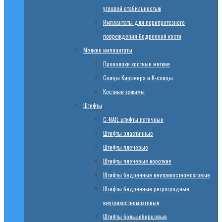
угловой стабильностью
Имплантаты для перипротезного
повреждения бедренной кости
Мелкие имплантаты
Проволоки костные мягкие
Спицы Киршнера и К-спицы
Костные зажимы
Штифты
C-NAIL штифты пяточные
Штифты эластичные
Штифты плечевые
Штифты плечевые короткие
Штифты бедренные внутрикостномозговые
Штифты бедренные ретроградные
внутрикостномозговые
Штифты большеберцовые