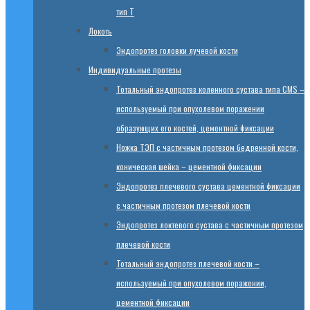
тип T
Локоть
Эндопротез головки лучевой кости
Индивидуальные протезы
Тотальный эндопротез коленного сустава типа CMS –
используемый при опухолевом поражении
образующих его костей, цементной фиксации
Ножка ТЭП с частичным протезом бедренной кости,
коническая шейка – цементной фиксации
Эндопротез плечевого сустава цементной фиксации
с частичным протезом плечевой кости
Эндопротез локтевого сустава с частичным протезом
плечевой кости
Тотальный эндопротез плечевой кости –
используемый при опухолевом поражении,
цементной фиксации