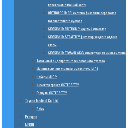
переломов пяточной кости
ORTHOLOC® 3Di система фиксации переломов
голеностопного сустава
SIDEKICK® FREEDOM™ круглый фиксатор
SIDEKICK® STEALTH™ фиксатор заднего отдела
стопы
SIDEKICK® TOMAHAWK® фиксирующая мини-система
Тотальный эндопротез голеностопного сустава
Минимально инвазивные имплантаты MICA
Наборы MIIG™
Инжектор гранул OSTEOSET™
Гранулы OSTEOSET™
Tayeon Medical Co.,Ltd.
Balex
Prospon
MEDIN