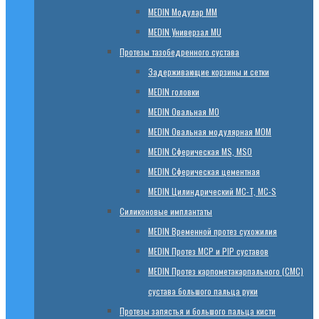
МЕDIN Модулар ММ
МЕDIN Универзал MU
Протезы тазобедренного сустава
Задерживающие корзины и сетки
МЕDIN головки
МЕDIN Овальная MО
МЕDIN Овальная модулярная MOM
МЕDIN Сферическая MS, MSO
МЕDIN Сферическая цементная
МЕDIN Цилиндрический MC-T, MC-S
Силиконовые имплантаты
МЕDIN Временной протез сухожилия
МЕDIN Протез MCP и PIP суставов
МЕDIN Протез карпометакарпального (СМС)
сустава большого пальца руки
Протезы запястья и большого пальца кисти