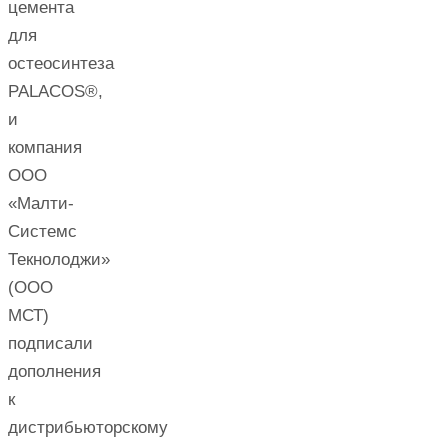
цемента
для
остеосинтеза
PALACOS®,
и
компания
ООО
«Малти-
Системс
Текнолоджи»
(ООО
МСТ)
подписали
дополнения
к
дистрибьюторскому