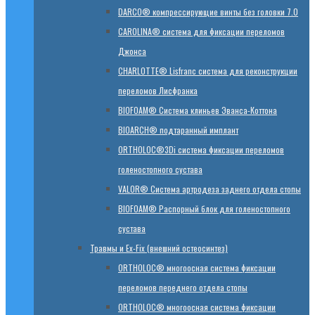
DARCO® компрессирующие винты без головки 7.0
CAROLINA® система для фиксации переломов
Джонса
CHARLOTTE® Lisfranc система для реконструкции
переломов Лисфранка
BIOFOAM® Система клиньев Эванса-Коттона
BIOARCH® подтаранный имплант
ORTHOLOC®3Di система фиксации переломов
голеностопного сустава
VALOR® Система артродеза заднего отдела стопы
BIOFOAM® Распорный блок для голеностопного
сустава
Травмы и Ex-Fix (внешний остеосинтез)
ORTHOLOC® многоосная система фиксации
переломов переднего отдела стопы
ORTHOLOC® многоосная система фиксации