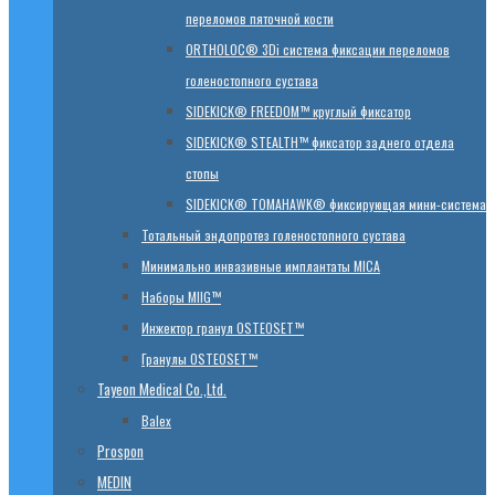
переломов пяточной кости
ORTHOLOC® 3Di система фиксации переломов
голеностопного сустава
SIDEKICK® FREEDOM™ круглый фиксатор
SIDEKICK® STEALTH™ фиксатор заднего отдела
стопы
SIDEKICK® TOMAHAWK® фиксирующая мини-система
Тотальный эндопротез голеностопного сустава
Минимально инвазивные имплантаты MICA
Наборы MIIG™
Инжектор гранул OSTEOSET™
Гранулы OSTEOSET™
Tayeon Medical Co.,Ltd.
Balex
Prospon
MEDIN