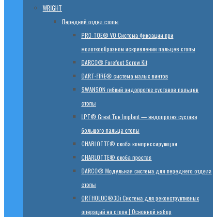
WRIGHT
Передний отдел стопы
PRO-TOE® VO Система фиксации при
молоткообразном искривлении пальцев стопы
DARCO® Forefoot Screw Kit
DART-FIRE® система малых винтов
SWANSON гибкий эндопротез суставов пальцев
стопы
LPT® Great Toe Implant — эндопротез сустава
большого пальца стопы
CHARLOTTE® скоба компрессирующая
CHARLOTTE® скоба простая
DARCO® Модульная система для переднего отдела
стопы
ORTHOLOC®3Di Система для реконструктивных
операций на стопе | Основной набор