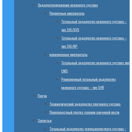
Эндопротезированиe коленного сустава
Первичные имплантаты
Тотальный эндопротез коленного сустава –
тип SVL/SVS
Тотальный эндопротез коленного сустава –
тип SVL/RP
ревизионные имплантаты
Тотальный эндопротез коленного сустава тип
CMS
Ревизионный тотальный эндопротез
коленного сустава – тип SVR
Плечи
Травматический эндопротез плечевого сустава
Поверхностный протез головки плечевой кости
Запястья
Тотальный эндопротез трапециопястного сустава −