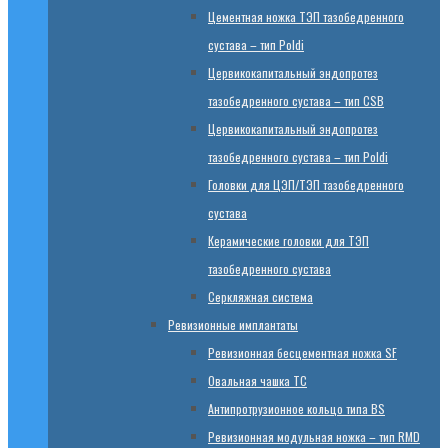
Цементная ножка ТЭП тазобедренного
сустава – тип Poldi
Цервикокапитальный эндопротез
тазобедренного сустава – тип CSB
Цервикокапитальный эндопротез
тазобедренного сустава – тип Poldi
Головки для ЦЭП/ТЭП тазобедренного
сустава
Керамические головки для ТЭП
тазобедренного сустава
Серкляжная система
Ревизионные имплантаты
Ревизионная бесцементная ножка SF
Овальная чашка TC
Антипротрузионное кольцо типа BS
Ревизионная модульная ножка – тип RMD