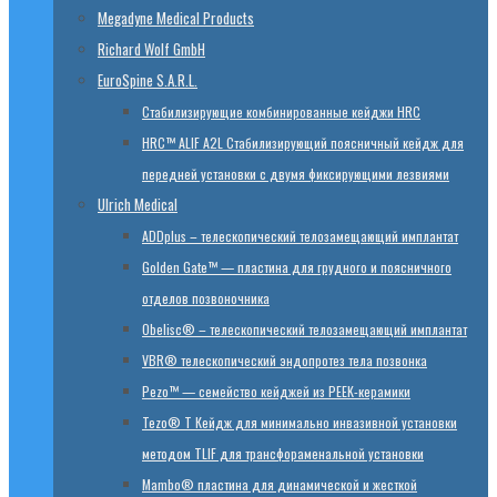
Megadyne Medical Products
Richard Wolf GmbH
EuroSpine S.A.R.L.
Стабилизирующие комбинированные кейджи HRC
HRC™ ALIF A2L Стабилизирующий поясничный кейдж для
передней установки с двумя фиксирующими лезвиями
Ulrich Medical
ADDplus – телескопический телозамещающий имплантат
Golden Gate™ — пластина для грудного и поясничного
отделов позвоночника
Obelisc® – телескопический телозамещающий имплантат
VBR® телескопический эндопротез тела позвонка
Pezo™ — семейство кейджей из PEEK-керамики
Tezo® T Кейдж для минимально инвазивной установки
методом TLIF для трансфораменальной установки
Mambo® пластина для динамической и жесткой