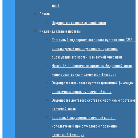
тип T
Локоть
Эндопротез головки лучевой кости
Индивидуальные протезы
Тотальный эндопротез коленного сустава типа CMS –
используемый при опухолевом поражении
образующих его костей, цементной фиксации
Ножка ТЭП с частичным протезом бедренной кости,
коническая шейка – цементной фиксации
Эндопротез плечевого сустава цементной фиксации
с частичным протезом плечевой кости
Эндопротез локтевого сустава с частичным протезом
плечевой кости
Тотальный эндопротез плечевой кости –
используемый при опухолевом поражении,
цементной фиксации