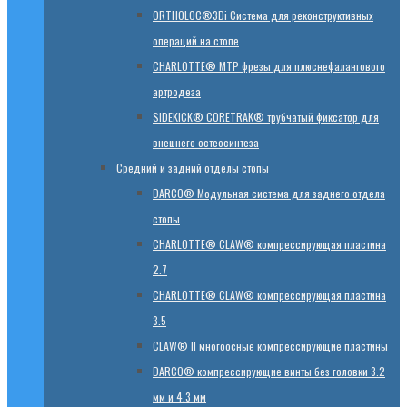
ORTHOLOC®3Di Система для реконструктивных
операций на стопе
CHARLOTTE® MTP фрезы для плюснефалангового
артродеза
SIDEKICK® CORETRAK® трубчатый фиксатор для
внешнего остеосинтеза
Средний и задний отделы стопы
DARCO® Модульная система для заднего отдела
стопы
CHARLOTTE® CLAW® компрессирующая пластина
2.7
CHARLOTTE® CLAW® компрессирующая пластина
3.5
CLAW® II многоосные компрессирующие пластины
DARCO® компрессирующие винты без головки 3.2
мм и 4.3 мм