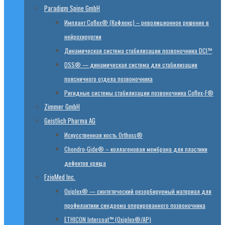
Paradigm Spine GmbH
Имплант Coflex® (Кофлекс) – революционное решение в
нейрохирургии
Динамическая система стабилизации позвоночника DCI™
DSS® — динамическая система для стабилизации
поясничного отдела позвоночника
Ригидные системы стабилизации позвоночника Coflex-F®
Zimmer GmbH
Geistlich Pharma AG
Искусственная кость Orthoss®
Chondro-Gide® – коллагеновая мембрана для пластики
дефектов хряща
FzioMed Inc.
Oxiplex® — синтетический резорбируемый материал для
профилактики синдрома оперированного позвоночника
ETHICON Intercoat™ (Oxiplex®/AP)