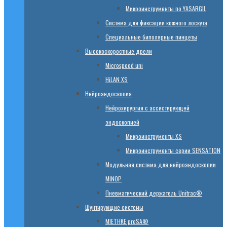
Микроинструменты по YASARGIL
Система для фиксации кожного лоскута
Специальные биполярные пинцеты
Высокоскоростные дрели
Microspeed uni
HiLAN XS
Нейроэндоскопия
Нейрохирургия с ассистирующей
эндоскопией
Микроинструменты XS
Микроинструменты серии SENSATION
Модульная система для нейроэндоскопии
MINOP
Пневматический держатель Unitrac®
Шунтирующие системы
MIETHKE proSA®