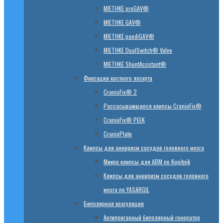
MIETHKE proGAV®
MIETHKE GAV®
MIETHKE paediGAV®
MIETHKE DualSwitch® Valve
MIETHKE ShuntAssistant®
Фиксация костного лоскута
CranioFix® 2
Рассасывающиеся клипсы CranioFix®
CranioFix® PEEK
CranioPlate
Клипсы для аневризм сосудов головного мозга
Микро клипсы для АВМ по Kopitnik
Клипсы для аневризм сосудов головного
мозга по YASARGIL
Биполярная коагуляция
Антипригарный биполярный генератор