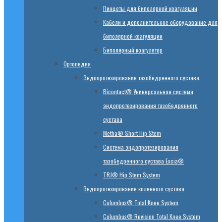
Пинцеты для биполярной коагуляции
Кабели и дополнительное оборудование для
биполярной коагуляции
Биполярный коагулятор
Ортопедия
Эндопротезирование тазобедренного сустава
Bicontact® Универсальная система
эндопротезирования тазобедренного
сустава
Metha® Short Hip Stem
Система эндопротезирования
тазобедренного сустава Excia®
TRJ® Hip Stem System
Эндопротезирование коленного сустава
Columbus® Total Knee System
Columbus® Revision Total Knee System