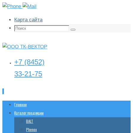
Карта сайта
Поиск:
Поиск
+7 (8452)
33-21-75
Перейти
Главная
tk-
vector@yandex.ru
к
Каталог продукции
содержимому
BALT
Phenox