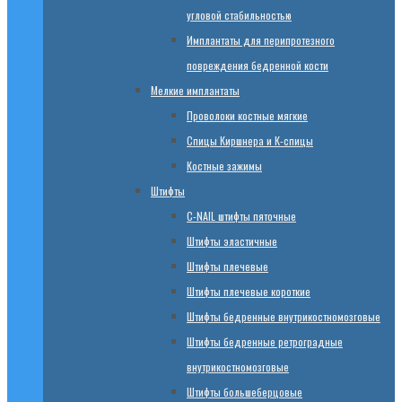
угловой стабильностью
Имплантаты для перипротезного
повреждения бедренной кости
Мелкие имплантаты
Проволоки костные мягкие
Спицы Киршнера и К-спицы
Костные зажимы
Штифты
C-NAIL штифты пяточные
Штифты эластичные
Штифты плечевые
Штифты плечевые короткие
Штифты бедренные внутрикостномозговые
Штифты бедренные ретроградные
внутрикостномозговые
Штифты большеберцовые