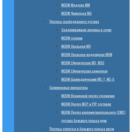
МЕDIN Модулар ММ
МЕDIN Универзал MU
Протезы тазобедренного сустава
Задерживающие корзины и сетки
МЕDIN головки
МЕDIN Овальная MО
МЕDIN Овальная модулярная MOM
МЕDIN Сферическая MS, MSO
МЕDIN Сферическая цементная
МЕDIN Цилиндрический MC-T, MC-S
Силиконовые имплантаты
МЕDIN Временной протез сухожилия
МЕDIN Протез MCP и PIP суставов
МЕDIN Протез карпометакарпального (СМС)
сустава большого пальца руки
Протезы запястья и большого пальца кисти