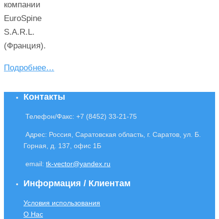
компании
EuroSpine
S.A.R.L.
(Франция).
Подробнее…
Контакты
Телефон/Факс: +7 (8452) 33-21-75
Адрес: Россия, Саратовская область, г. Саратов, ул. Б.
Горная, д. 137, офис 1Б
email:
t‌k-vector@‍yandex.ru
Информация / Клиентам
Условия использования
О Нас