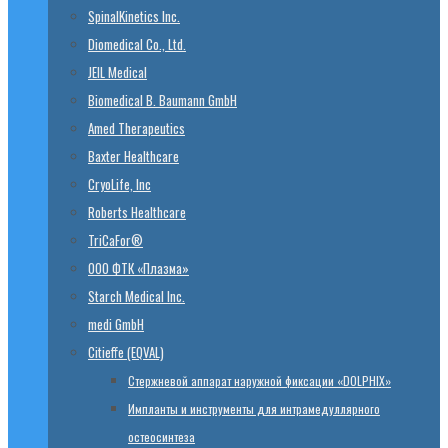
SpinalKinetics Inc.
Diomedical Co., Ltd.
JEIL Medical
Biomedical B. Baumann GmbH
Amed Therapeutics
Baxter Healthcare
CryoLife, Inc
Roberts Healthcare
TriCaFor®
ООО ФТК «Плазма»
Starch Medical Inc.
medi GmbH
Citieffe (EQVAL)
Стержневой аппарат наружной фиксации «DOLPHIX»
Импланты и инструменты для интрамедуллярного
остеосинтеза