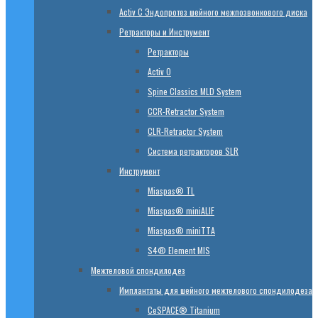
Activ C Эндопротез шейного межпозвонкового диска
Ретракторы и Инструмент
Ретракторы
Activ O
Spine Classics MLD System
CСR-Retractor System
CLR-Retractor System
Система ретракторов SLR
Инструмент
Miaspas® TL
Miaspas® miniALIF
Miaspas® miniTTA
S4® Element MIS
Межтеловой спондилодез
Имплантаты для шейного межтелового спондилодеза
CeSPACE® Titanium