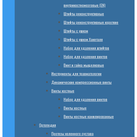
внутрикостномозговые (EN)
Штифты реконструктивные
Штифты реконструктивные короткие
Штифты с ушком
Штифты с ушком Хакеталя
Набор для удаления штифтов
Набор для удаления винтов
Винт и гайка мыщелковые
Инструменты для травматологии
Динамические компрессионные винты
Винты костные
Набор для удаления винтов
Винты костные
Винты костные канюлированные
Ортопедия
Протезы коленного сустава