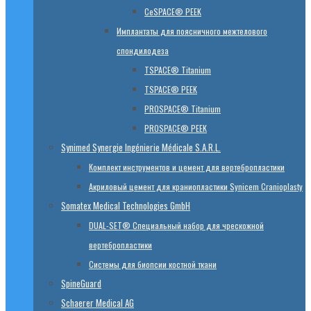
CeSPACE® PEEK
Имплантаты для поясничного межтелового
спондилодеза
TSPACE® Titanium
TSPACE® PEEK
PROSPACE® Titanium
PROSPACE® PEEK
Synimed Synergie Ingénierie Médicale S.A.R.L.
Комплект инструментов и цемент для вертебропластики
Акриловый цемент для краниопластики Synicem Cranioplasty
Somatex Medical Technologies GmbH
DUAL-SET® Специальный набор для чрескожной
вертебропластики
Системы для биопсии костной ткани
SpineGuard
Schaerer Medical AG