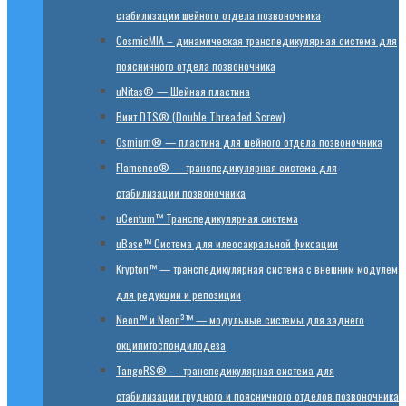
стабилизации шейного отдела позвоночника
CosmicMIA – динамическая транспедикулярная система для
поясничного отдела позвоночника
uNitas® — Шейная пластина
Винт DTS® (Double Threaded Screw)
Osmium® — пластина для шейного отдела позвоночника
Flamenco® — транспедикулярная система для
стабилизации позвоночника
uCentum™ Транспедикулярная система
uBase™ Cистема для илеосакральной фиксации
Krypton™ — транспедикулярная система с внешним модулем
для редукции и репозиции
Neon™ и Neon³™ — модульные системы для заднего
окципитоспондилодеза
TangoRS® — транспедикулярная система для
стабилизации грудного и поясничного отделов позвоночника