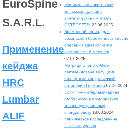
EuroSpine
Минимально инвазивные,
коснозамещающие,
синтетические импланты
S.A.R.L.
OSTEOSET™
22.08.2025
Временной период для
безопасной беременности после
операции адгезиолизиса
Применение
составляет 16 месяцев
07.01.2025
кейджа
Матрица Chondro-Gide
рекомендована ведущими
экспертами хирургической
HRC
ортопедии Германии
07.10.2024
Cofix™ — интерламинарная
Lumbar
стабилизация альтернатива
транспедикулярному
спондилодезу
18.08.2024
ALIF
Клиническое исследование
высокого уровня