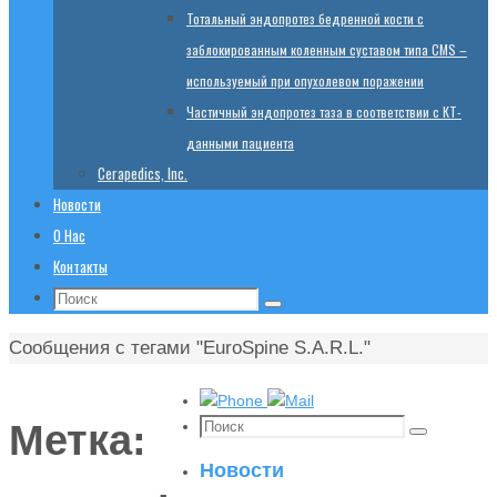
Тотальный эндопротез бедренной кости с
заблокированным коленным суставом типа CMS –
используемый при опухолевом поражении
Частичный эндопротез таза в соответствии с КТ-
данными пациента
Cerapedics, Inc.
Новости
О Нас
Контакты
Поиск:
Поиск
Главная
Сообщения с тегами "EuroSpine S.A.R.L."
Поиск:
Метка:
Поиск
Новости