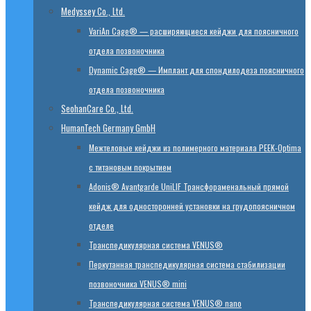
Medyssey Co., Ltd.
VariAn Cage® — расширяющиеся кейджи для поясничного
отдела позвоночника
Dynamic Cage® — Имплант для спондилодеза поясничного
отдела позвоночника
SeohanCare Co., Ltd.
HumanTech Germany GmbH
Mежтеловые кейджи из полимерного материала PEEK-Optima
с титановым покрытием
Adonis® Avantgarde UniLIF Трансфораменальный прямой
кейдж для односторонней установки на грудопоясничном
отделе
Транспедикулярная система VENUS®
Перкутанная транспедикулярная система стабилизации
позвоночника VENUS® mini
Транспедикулярная система VENUS® nano