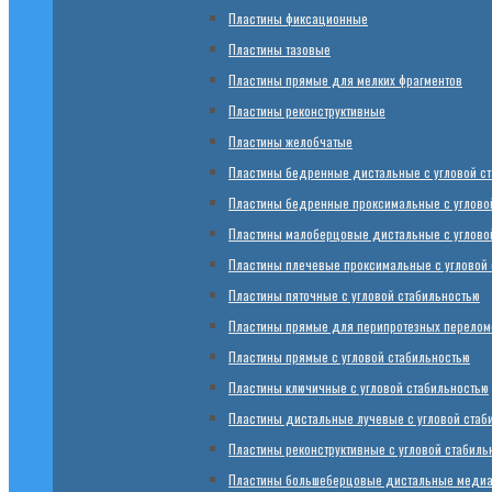
Пластины фиксационные
Пластины тазовые
Пластины прямые для мелких фрагментов
Пластины реконструктивные
Пластины желобчатые
Пластины бедренные дистальные с угловой с
Пластины бедренные проксимальные с углово
Пластины малоберцовые дистальные с углово
Пластины плечевые проксимальные с угловой 
Пластины пяточные с угловой стабильностью
Пластины прямые для перипротезных переломо
Пластины прямые с угловой стабильностью
Пластины ключичные с угловой стабильностью
Пластины дистальные лучевые с угловой стаб
Пластины реконструктивные с угловой стабиль
Пластины большеберцовые дистальные медиал