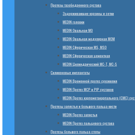
Протезы тазобедренного сустава
Задерживающие корзины и сетки
МЕDIN головки
МЕDIN Овальная MО
МЕDIN Овальная модулярная MOM
МЕDIN Сферическая MS, MSO
МЕDIN Сферическая цементная
МЕDIN Цилиндрический MC-T, MC-S
Силиконовые имплантаты
МЕDIN Временной протез сухожилия
МЕDIN Протез MCP и PIP суставов
МЕDIN Протез карпометакарпального (СМС) сус
Протезы запястья и большого пальца кисти
МЕDIN Протез запястья
МЕDIN Протез пальцевого сустава
Протезы большого пальца стопы