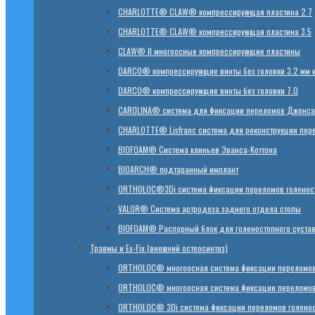
CHARLOTTE® CLAW® компрессирующая пластина 2.7
CHARLOTTE® CLAW® компрессирующая пластина 3.5
CLAW® II многоосные компрессирующие пластины
DARCO® компрессирующие винты без головки 3.2 мм и
DARCO® компрессирующие винты без головки 7.0
CAROLINA® система для фиксации переломов Джонса
CHARLOTTE® Lisfranc система для реконструкции пер
BIOFOAM® Система клиньев Эванса-Коттона
BIOARCH® подтаранный имплант
ORTHOLOC®3Di система фиксации переломов голеност
VALOR® Система артродеза заднего отдела стопы
BIOFOAM® Распорный блок для голеностопного суста
Травмы и Ex-Fix (внешний остеосинтез)
ORTHOLOC® многоосная система фиксации переломов
ORTHOLOC® многоосная система фиксации переломов 
ORTHOLOC® 3Di система фиксации переломов голенос