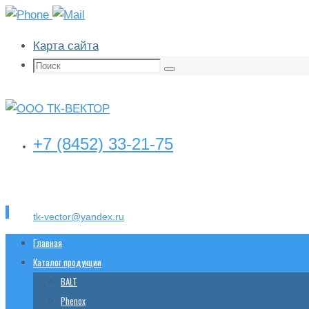
Карта сайта
Поиск:
Поиск
+7 (8452) 33-21-75
tk-vector@yandex.ru
Перейти
Главная
к
Каталог продукции
содержимому
BALT
Phenox