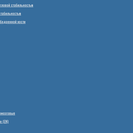
гловой стабильностью
стабильностью
 бедренной кости
омозговые
е (EN)