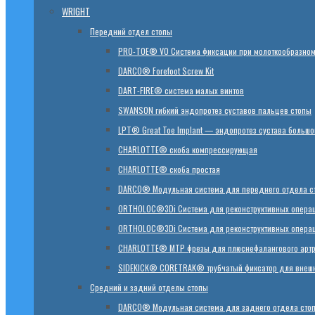
WRIGHT
Передний отдел стопы
PRO-TOE® VO Система фиксации при молоткообразном
DARCO® Forefoot Screw Kit
DART-FIRE® система малых винтов
SWANSON гибкий эндопротез суставов пальцев стопы
LPT® Great Toe Implant — эндопротез сустава большо
CHARLOTTE® скоба компрессирующая
CHARLOTTE® скоба простая
DARCO® Модульная система для переднего отдела с
ORTHOLOC®3Di Система для реконструктивных операци
ORTHOLOC®3Di Система для реконструктивных операц
CHARLOTTE® MTP фрезы для плюснефалангового арт
SIDEKICK® CORETRAK® трубчатый фиксатор для внешн
Средний и задний отделы стопы
DARCO® Модульная система для заднего отдела сто