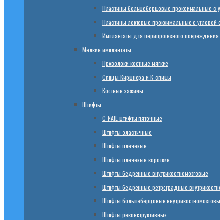
Пластины большеберцовые проксимальные с у
Пластины локтевые проксимальные с угловой 
Имплантаты для перипротезного повреждения
Мелкие имплантаты
Проволоки костные мягкие
Спицы Киршнера и К-спицы
Костные зажимы
Штифты
C-NAIL штифты пяточные
Штифты эластичные
Штифты плечевые
Штифты плечевые короткие
Штифты бедренные внутрикостномозговые
Штифты бедренные ретроградные внутрикостн
Штифты большеберцовые внутрикостномозговы
Штифты реконструктивные