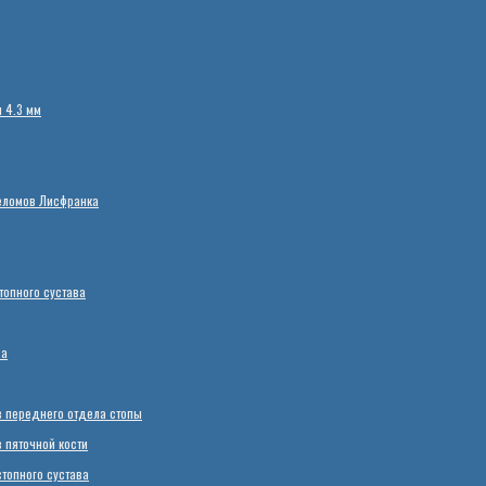
 4.3 мм
еломов Лисфранка
опного сустава
ва
 переднего отдела стопы
пяточной кости
топного сустава