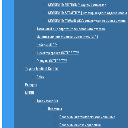
SIDEKICK® FREEDOM™ круглый фиксатор
SIDEKICK® STEALTH™ фиксатор заднего отдела стопы
SIDEKICK® TOMAHAWK® фиксирующая мини-система
Тотальный эндопротез голеностопного сустава
Минимально инвазивные имплантаты MICA
Наборы MIIG™
Инжектор гранул OSTEOSET™
Гранулы OSTEOSET™
Tayeon Medical Co.,Ltd.
Balex
Prospon
MEDIN
Травматология
Пластины
Пластины анатомически формованные
Пластины самокомпрессные