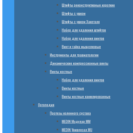
Штифты реконструктивные короткие
Штифты с ушком
Штифты с ушком Хакеталя
Набор для удаления штифтов
Набор для удаления винтов
Винт и гайка мыщелковые
Инструменты для травматологии
Динамические компрессионные винты
Винты костные
Набор для удаления винтов
Винты костные
Винты костные канюлированные
Ортопедия
Протезы коленного сустава
МЕDIN Модулар ММ
МЕDIN Универзал MU