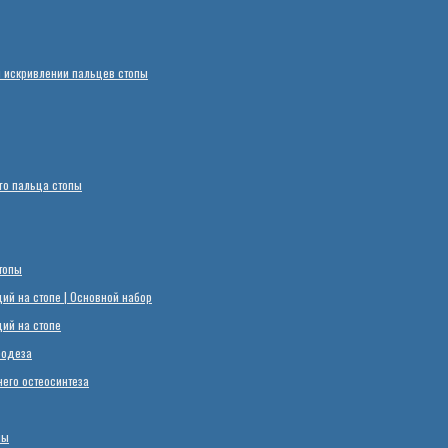
 искривлении пальцев стопы
го пальца стопы
топы
й на стопе | Основной набор
ий на стопе
родеза
его остеосинтеза
пы